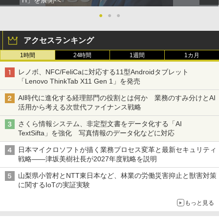
H」を展開へ
●
●
●
アクセスランキング
1時間
24時間
1週間
1カ月
レノボ、NFC/FeliCaに対応する11型Androidタブレット
「Lenovo ThinkTab X11 Gen 1」を発売
AI時代に進化する経理部門の役割とは何か 業務のすみ分けとAI
活用から考える次世代ファイナンス戦略
さくら情報システム、非定型文書をデータ化する「AI
TextSifta」を強化 写真情報のデータ化などに対応
日本マイクロソフトが描く業務プロセス変革と最新セキュリティ
戦略――津坂美樹社長が2027年度戦略を説明
山梨県小菅村とNTT東日本など、林業の労働災害抑止と獣害対策
に関するIoTの実証実験
もっと見る