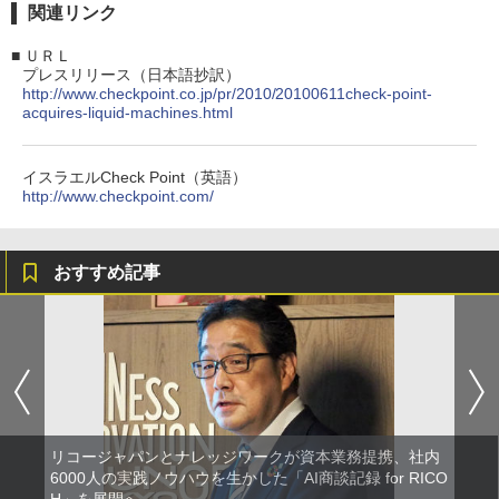
関連リンク
■
ＵＲＬ
プレスリリース（日本語抄訳）
http://www.checkpoint.co.jp/pr/2010/20100611check-point-
acquires-liquid-machines.html
イスラエルCheck Point（英語）
http://www.checkpoint.com/
おすすめ記事
リコージャパンとナレッジワークが資本業務提携、社内
6000人の実践ノウハウを生かした「AI商談記録 for RICO