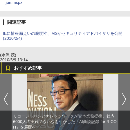
jun.mspx
関連記事
IEに情報漏えいの脆弱性、MSがセキュリティアドバイザリを公開
(2010/2/4)
(永沢 茂)
2010/6/9 13:14
おすすめ記事
リコージャパンとナレッジワークが資本業務提携、社内
6000人の実践ノウハウを生かした「AI商談記録 for RICO
H」を展開へ