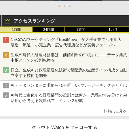
●
●
●
アクセスランキング
1時間
24時間
1週間
1カ月
NECのAIマーケティング「BestMove」が大手企業で活用拡大
製造・流通・小売企業・広告代理店などが実装フェーズへ
生成AI時代の経理財務部は「価値創出の中核」に――データ集約
中枢としての役割転換を
日立、生成AIと数理最適化技術で製造業の生産ライン構成を自動
立案する技術を開発
AIデータセンターに求められる新しいパワーアーキテクチャとは
AI時代に進化する経理部門の役割とは何か 業務のすみ分けとAI
活用から考える次世代ファイナンス戦略
もっと見る
クラウド Watch をフォローする