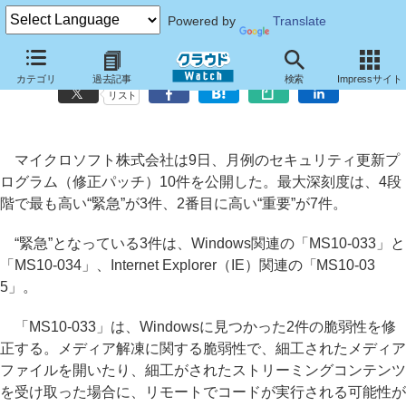
Powered by
Translate
MSが6月の月例パッチ公開、IEの“緊急”パッチなど計10件
カテゴリ
過去記事
検索
Impressサイト
リスト
マイクロソフト株式会社は9日、月例のセキュリティ更新プ
ログラム（修正パッチ）10件を公開した。最大深刻度は、4段
階で最も高い“緊急”が3件、2番目に高い“重要”が7件。
“緊急”となっている3件は、Windows関連の「MS10-033」と
「MS10-034」、Internet Explorer（IE）関連の「MS10-03
5」。
「MS10-033」は、Windowsに見つかった2件の脆弱性を修
正する。メディア解凍に関する脆弱性で、細工されたメディア
ファイルを開いたり、細工がされたストリーミングコンテンツ
を受け取った場合に、リモートでコードが実行される可能性が