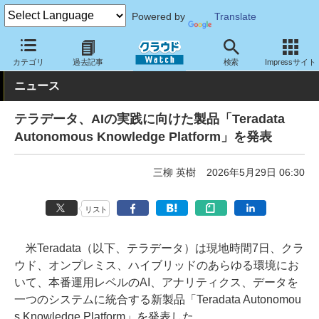
Powered by
Translate
クラウド Watch
サービス・ソフト
ソフトウェア
その他
カテゴリ
過去記事
検索
Impressサイト
ニュース
テラデータ、AIの実践に向けた製品「Teradata
Autonomous Knowledge Platform」を発表
三柳 英樹
2026年5月29日 06:30
リスト
米Teradata（以下、テラデータ）は現地時間7日、クラ
ウド、オンプレミス、ハイブリッドのあらゆる環境にお
いて、本番運用レベルのAI、アナリティクス、データを
一つのシステムに統合する新製品「Teradata Autonomou
s Knowledge Platform」を発表した。