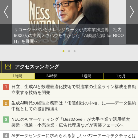
リコージャパンとナレッジワークが資本業務提携、社内
6000人の実践ノウハウを生かした「AI商談記録 for RICO
H」を展開へ
●
●
●
アクセスランキング
1時間
24時間
1週間
1カ月
日立、生成AIと数理最適化技術で製造業の生産ライン構成を自動
立案する技術を開発
生成AI時代の経理財務部は「価値創出の中核」に――データ集約
中枢としての役割転換を
NECのAIマーケティング「BestMove」が大手企業で活用拡大
製造・流通・小売企業・広告代理店などが実装フェーズへ
AIデータセンターに求められる新しいパワーアーキテクチャとは