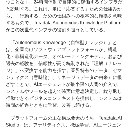
つことなく、24時間体制で自律的に稼働するインフラだ
と説明する。これは、単に「応答する」ための仕組みか
ら、「行動する」ための仕組みへの根本的な転換を意味
するもので、Teradata Autonomous Knowledge Platform
がこの次世代インフラの役割を担うとしている。
「Autonomous Knowledge（自律型ナレッジ）」と
は、企業向けソフトウェアプラットフォームが、構造
化・非構造化データ、オペレーティングモデル、および
過去の経験を、信頼性が高く統制された「理解（ナレッ
ジ）」へ変換する能力を指す。業界特有のデータ、セマ
ンティクス（意味論）、リネージ（データの由来）に根
ざすことで、AIエージェントが最小限の人間の介入で、
システムやツールを越えて確実に意思決定し、繰り返し
行動できるビジネスコンテキストを提供し、システムは
時間の経過とともに学習、改善し続ける。
プラットフォームの主な構成要素のうち「Teradata AI
Studio」は、アナリティクス、機械学習、AIエージェン