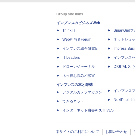
Group site links
インプレスのビジネスWeb
Think IT
SmartGri
Web担当者Forum
ネットショ
インプレス総合研究所
Impress Busi
IT Leaders
インプレス
ドローンジャーナル
DIGITAL
ネッ担お悩み相談室
インプレスの本と雑誌
インプレス
デジタルカメラマガジン
NextPublish
できるネット
インターネット白書ARCHIVES
本サイトのご利用について
お問い合わせ