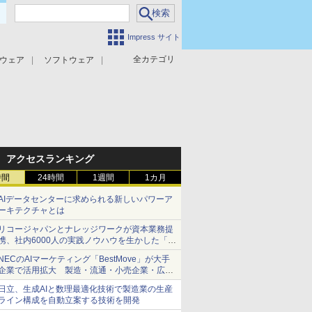
Impress サイト
全カテゴリ
ウェア
ソフトウェア
攻撃対策
マルウェア対策
アクセスランキング
時間
24時間
1週間
1カ月
AIデータセンターに求められる新しいパワーア
ーキテクチャとは
リコージャパンとナレッジワークが資本業務提
携、社内6000人の実践ノウハウを生かした「AI
商談記録 for RICOH」を展開へ
NECのAIマーケティング「BestMove」が大手
企業で活用拡大 製造・流通・小売企業・広告
代理店などが実装フェーズへ
日立、生成AIと数理最適化技術で製造業の生産
ライン構成を自動立案する技術を開発