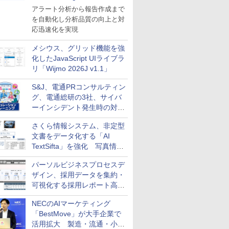
導入
アラート分析から報告作成まで
を自動化し分析品質の向上と対
応迅速化を実現
メシウス、グリッド機能を強
化したJavaScript UIライブラ
リ「Wijmo 2026J v1.1」
S&J、電通PRコンサルティン
グ、電通総研の3社、サイバ
ーインシデント発生時の対応
と危機管理広報を一体的に訓
さくら情報システム、非定型
練するプログラムを提供
文書をデータ化する「AI
TextSifta」を強化 写真情報
のデータ化などに対応
パーソルビジネスプロセスデ
ザイン、採用データを集約・
可視化する採用レポート高速
化サービスを提供
NECのAIマーケティング
「BestMove」が大手企業で
活用拡大 製造・流通・小売