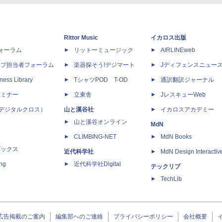
Rittor Music
イカロス出版
dフォーラム
リットーミュージック
AIRLINEweb
ップ担当者フォーラム
楽器探そう!デジマート
Jディフェンスニュー
ness Library
TシャツPOD T-OD
通訳翻訳ジャーナル
セミナー
立東舎
JレスキューWeb
 X（デジタルクロス）
山と溪谷社
イカロスアカデミー
山と溪谷オンライン
MdN
CLIMBING-NET
MdN Books
ブックス
近代科学社
MdN Design Interactiv
ing
近代科学社Digital
テックリブ
TechLib
広告掲載のご案内
編集部へのご連絡
プライバシーポリシー
会社概要