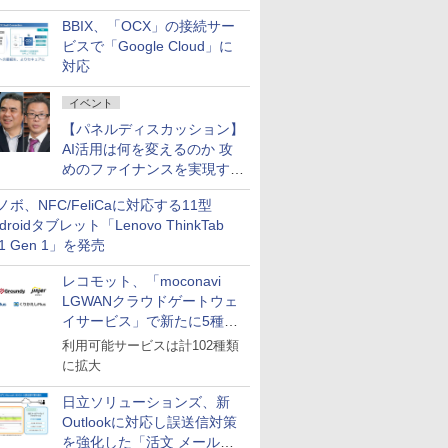
企業・広告代理店などが実装
BBIX、「OCX」の接続サー
フェーズへ
ビスで「Google Cloud」に
対応
イベント
【パネルディスカッション】
AI活用は何を変えるのか 攻
めのファイナンスを実現する
業務設計とマインドセット変
ノボ、NFC/FeliCaに対応する11型
革
droidタブレット「Lenovo ThinkTab
11 Gen 1」を発売
レコモット、「moconavi
LGWANクラウドゲートウェ
イサービス」で新たに5種類
のサービスと連携開始
利用可能サービスは計102種類
に拡大
日立ソリューションズ、新
Outlookに対応し誤送信対策
を強化した「活文 メール誤