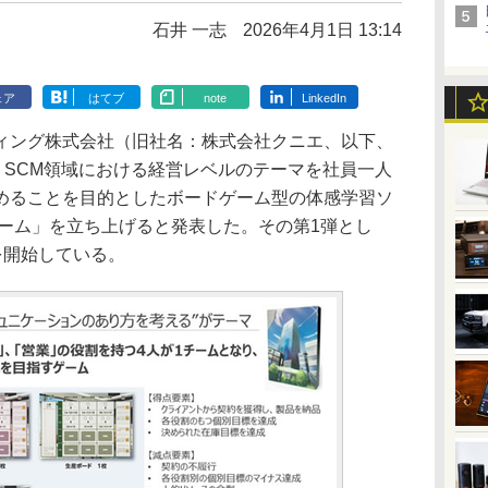
石井 一志
2026年4月1日 13:14
ェア
はてブ
note
LinkedIn
ング株式会社（旧社名：株式会社クニエ、以下、
、SCM領域における経営レベルのテーマを社員一人
めることを目的としたボードゲーム型の体感学習ソ
ゲーム」を立ち上げると発表した。その第1弾とし
供を開始している。