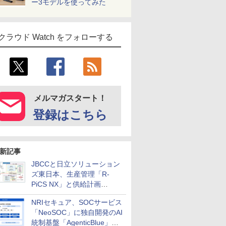
ー3モデルを使ってみた
クラウド Watch をフォローする
メルマガスタート！
登録はこちら
新記事
JBCCと日立ソリューション
ズ東日本、生産管理「R-
PiCS NX」と供給計画
「scSQUARE ISP」の連携サ
NRIセキュア、SOCサービス
ービスを提供開始
「NeoSOC」に独自開発のAI
統制基盤「AgenticBlue」を