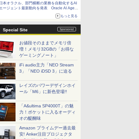
日本オラクル、部門横断の業務を自動化するAI
エージェント最新動向を発表 Oracle AI Agent
Studioで企業の意思決定と開発を加速
もっと見る
Special Site
お値段そのままでメモリ倍
増！メモリ32GBの「お得な
ゲーミングノート」
iFi audio主力「NEO Stream
3」「NEO iDSD 3」に迫る
レイズのパワーデザインホイ
ール「M6」に新色登場!!
「A&ultima SP4000T」の魅
力！ポケットに入るオーディ
オの醍醐味
Amazon プライムデー過去最
安! Anker注目プロジェクタ