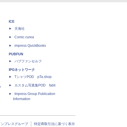
ICE
天海社
ス
Comic curea
impress QuickBooks
PUBFUN
パブファンセルフ
IPGネットワーク
TシャツPOD pTa.shop
カスタム写真集POD fabli
e
Impress Group Publication
Information
インプレスグループ
特定商取引法に基づく表示