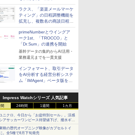
送信防止アドインサービス」
ラクス、「楽楽メールマーケ
を提供
ティング」の日程調整機能を
拡充し、複数名の商談日程調
整を効率化
primeNumberとウイングア
ーク1st、「TROCCO」と
「Dr.Sum」の連携を開始
基幹データの集約からAI活用・
業務還元までを一貫支援
インフォマート、取引データ
をAI分析する経営分析システ
ム「IMAgent」ベータ版を提
供
Impress Watchシリーズ 人気記事
時間
24時間
1週間
1カ月
ユニクロ、今日から「お盆特別セール」。涼感
シアサッカーワンピース待望値下げ、撥水ギア
ショーツは1990円に
東映の歴代オープニング映像がカプセルトイ
に。全5種で8月下旬発売