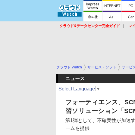
クラウド&データセンター完全ガイド
マ
サービス
セキュリティ
ネットワーク
スイッチ
ルータ
導入事例
イベ
クラウド Watch
サービス・ソフト
サービ
ニュース
Select Language
▼
フォーティエンス、SC
習ソリューション「SC
第1弾として、不確実性が加速
ームを提供