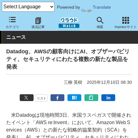
Powered by
Translate
クラウド Watch
サービス・ソフト
サービス
運用・監視
カテゴリ
過去記事
検索
Impressサイト
ニュース
Datadog、AWSの顧客向けにAI、オブザーバビリ
ティ、セキュリティにわたる複数の新たな製品を
発表
三柳 英樹
2025年12月10日 08:30
リスト
米Datadogは現地時間3日、米国ラスベガスで開催され
たイベント「AWS re:Invent」において、Amazon Web S
ervices（AWS）との新たな戦略的協業契約（SCA）を
発表し、AI、オブザーバビリティ、セキュリティにわた