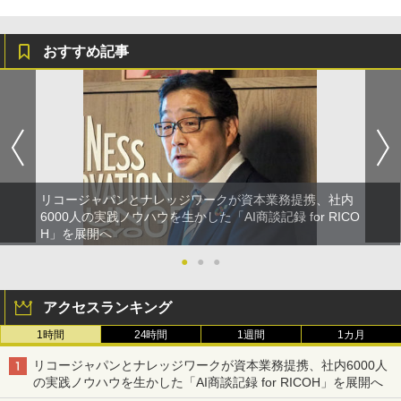
おすすめ記事
リコージャパンとナレッジワークが資本業務提携、社内
6000人の実践ノウハウを生かした「AI商談記録 for RICO
H」を展開へ
●
●
●
アクセスランキング
1時間
24時間
1週間
1カ月
リコージャパンとナレッジワークが資本業務提携、社内6000人
の実践ノウハウを生かした「AI商談記録 for RICOH」を展開へ