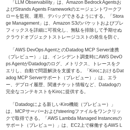
「LLM Observability」は、Amazon Bedrock Agentsお
よびStrands Agents Frameworkのエージェントワークフ
ローを監視、運用、デバッグできるようにする。「Stora
ge Management」は、Amazon S3のバケットおよびプレ
フィックスを詳細に可視化し、無駄を排除して予期せぬ
クラウドオブジェクトストレージコストの発生を防ぐ。
「AWS DevOps AgentとのDatadog MCP Server連携
（プレビュー）」は、インシデント調査時にAWS DevO
ps AgentがDatadogのログ、メトリクス、トレースをク
エリし、自動で問題解決を支援する。「KiroにおけるDat
adog MCP Serverサポート（プレビュー）」は、エラ
ー、デプロイ履歴、関連チケット情報など、Datadogの
完全なコンテキストをKiroに提供する。
「Datadogによる新しいKiro機能（プレビュー）」
は、MCPサーバーおよびsteeringファイルをワンクリッ
クで取得できる。「AWS Lambda Managed Instancesの
サポート（プレビュー）」は、EC2上で稼働するAWS L