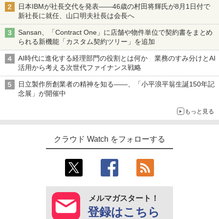
日本IBMが社長交代を発表――46歳の村田将輝氏が8月1日付で
新社長に就任、山口明夫社長は会長へ
Sansan、「Contract One」に店舗や物件単位で契約書をまとめ
られる新機能「カスタム契約ツリー」を追加
AI時代に進化する経理部門の役割とは何か 業務のすみ分けとAI
活用から考える次世代ファイナンス戦略
日立製作所創業者の精神を知る――、「小平浪平翁生誕150年記
念展」が開催中
もっと見る
クラウド Watch をフォローする
メルマガスタート！
登録はこちら