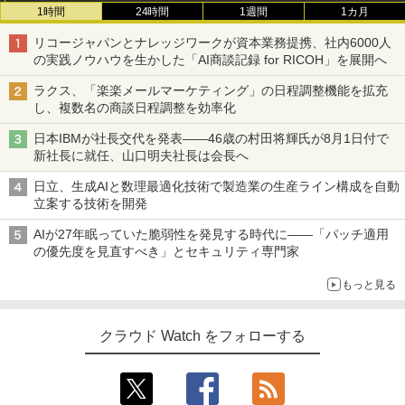
1時間
24時間
1週間
1カ月
リコージャパンとナレッジワークが資本業務提携、社内6000人
の実践ノウハウを生かした「AI商談記録 for RICOH」を展開へ
ラクス、「楽楽メールマーケティング」の日程調整機能を拡充
し、複数名の商談日程調整を効率化
日本IBMが社長交代を発表――46歳の村田将輝氏が8月1日付で
新社長に就任、山口明夫社長は会長へ
日立、生成AIと数理最適化技術で製造業の生産ライン構成を自動
立案する技術を開発
AIが27年眠っていた脆弱性を発見する時代に――「パッチ適用
の優先度を見直すべき」とセキュリティ専門家
もっと見る
クラウド Watch をフォローする