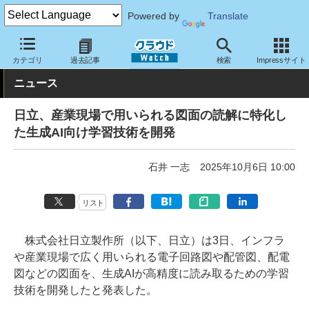
Powered by
Translate
クラウド Watch
トピック
研究開発
その他
カテゴリ
過去記事
検索
Impressサイト
ニュース
日立、産業現場で用いられる図面の読解に特化し
た生成AI向け学習技術を開発
石井 一志
2025年10月6日 10:00
リスト
株式会社日立製作所（以下、日立）は3日、インフラ
や産業現場で広く用いられる電子回路図や配管図、配電
図などの図面を、生成AIが高精度に読み取るための学習
技術を開発したと発表した。