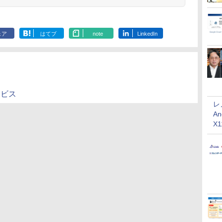
ェア
はてブ
note
LinkedIn
ービス
レ
An
X