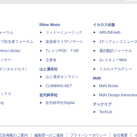
Rittor Music
イカロス出版
dフォーラム
リットーミュージック
AIRLINEweb
ップ担当者フォーラム
楽器探そう!デジマート
Jディフェンスニュー
ness Library
TシャツPOD T-OD
通訳翻訳ジャーナル
セミナー
立東舎
JレスキューWeb
 X（デジタルクロス）
山と溪谷社
イカロスアカデミー
山と溪谷オンライン
MdN
CLIMBING-NET
MdN Books
ブックス
近代科学社
MdN Design Interactiv
ing
近代科学社Digital
テックリブ
TechLib
広告掲載のご案内
編集部へのご連絡
プライバシーポリシー
会社概要