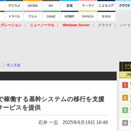
イグレーション
ニューノーマル
Windows Server
クラウド
ハード
トピック
ストレージ（HW）
オープンソース
SaaS
標的型
ント
ス
導入支援
1
環境で稼働する基幹システムの移行を支援
サービスを提供
石井 一志
2025年6月19日 16:48