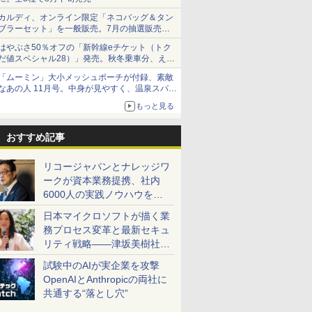
カルディ、オンライン限定「ネコバッグ＆タン
ブラーセット」を一般販売。7月の抽選販売の
当選無効分
はやぶさ50％オフの「新幹線eチケット（トク
だ値スペシャル28）」発売。秋冬乗車分、えき
ねっと限定
「ムーミン」大小メッシュポーチが付録、素敵
なあの人 11月号。中身が見やすく、温泉スパに
も使える
もっと見る
おすすめ記事
リコージャパンとナレッジワ
ークが資本業務提携、社内
6000人の実践ノウハウを生
かした「AI商談記録 for
日本マイクロソフトが描く業
RICOH」を展開へ
務プロセス変革と最新セキュ
リティ戦略――津坂美樹社長
が2027年度戦略を説明
試験中のAIが実企業を攻撃
OpenAIとAnthropicの両社に
共通する“落とし穴”