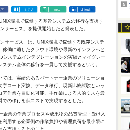
ェア
はてブ
note
LinkedIn
UNIX環境で稼働する基幹システムの移行を支援す
ョンサービス」を提供開始したと発表した。
ンサービス」は、UNIX環境で稼働する既存システ
、稼働に適したクラウド環境や最新のインフラへと
持つシステムインテグレーションの実績とマイグレー
システム全体の移行を一貫して支援するという。
ては、実績のあるパートナー企業のソリューショ
文字コード変換、データ移行、現新比較試験といっ
コア作業を自動化可能。手作業による人的ミスを最
質での移行を低コストで実現するとした。
ー企業の作業プロセスや成果物の品質管理・受け入
を利用する企業側の作業負担や管理負荷を最小限に
進を支援するとのこと。