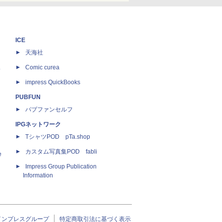
ICE
天海社
ス
Comic curea
impress QuickBooks
PUBFUN
パブファンセルフ
IPGネットワーク
TシャツPOD pTa.shop
カスタム写真集POD fabli
e
Impress Group Publication
Information
インプレスグループ
特定商取引法に基づく表示