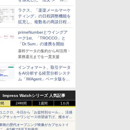
送信防止アドインサービス」
ラクス、「楽楽メールマーケ
を提供
ティング」の日程調整機能を
拡充し、複数名の商談日程調
整を効率化
primeNumberとウイングア
ーク1st、「TROCCO」と
「Dr.Sum」の連携を開始
基幹データの集約からAI活用・
業務還元までを一貫支援
インフォマート、取引データ
をAI分析する経営分析システ
ム「IMAgent」ベータ版を提
供
Impress Watchシリーズ 人気記事
時間
24時間
1週間
1カ月
ユニクロ、今日から「お盆特別セール」。涼感
シアサッカーワンピース待望値下げ、撥水ギア
ショーツは1990円に
東映の歴代オープニング映像がカプセルトイ
に。全5種で8月下旬発売