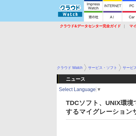
クラウド&データセンター完全ガイド
マ
サービス
セキュリティ
ネットワーク
スイッチ
ルータ
導入事例
イベ
クラウド Watch
サービス・ソフト
サービ
ニュース
Select Language
▼
TDCソフト、UNIX
するマイグレーション