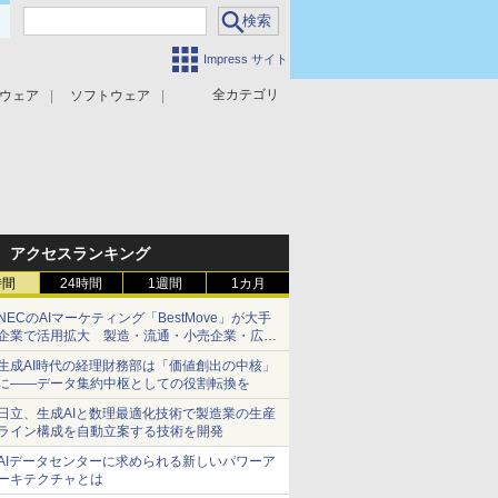
Impress サイト
全カテゴリ
ウェア
ソフトウェア
攻撃対策
マルウェア対策
アクセスランキング
時間
24時間
1週間
1カ月
NECのAIマーケティング「BestMove」が大手
企業で活用拡大 製造・流通・小売企業・広告
代理店などが実装フェーズへ
生成AI時代の経理財務部は「価値創出の中核」
に――データ集約中枢としての役割転換を
日立、生成AIと数理最適化技術で製造業の生産
ライン構成を自動立案する技術を開発
AIデータセンターに求められる新しいパワーア
ーキテクチャとは