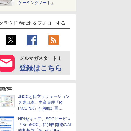
ゲーミングノート」
クラウド Watch をフォローする
メルマガスタート！
登録はこちら
新記事
JBCCと日立ソリューション
ズ東日本、生産管理「R-
PiCS NX」と供給計画
「scSQUARE ISP」の連携サ
NRIセキュア、SOCサービス
ービスを提供開始
「NeoSOC」に独自開発のAI
統制基盤「AgenticBlue」を