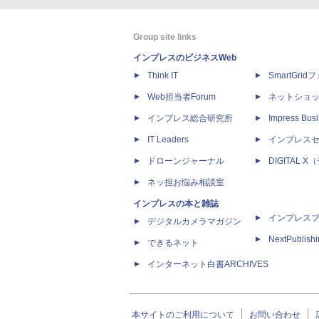
Group site links
インプレスのビジネスWeb
Think IT
SmartGri
Web担当者Forum
ネットショ
インプレス総合研究所
Impress Busi
IT Leaders
インプレス
ドローンジャーナル
DIGITAL
ネッ担お悩み相談室
インプレスの本と雑誌
インプレス
デジタルカメラマガジン
NextPublish
できるネット
インターネット白書ARCHIVES
本サイトのご利用について
お問い合わせ