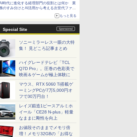
AI時代に進化する経理部門の役割とは何か 業
務のすみ分けとAI活用から考える次世代ファイ
ナンス戦略
もっと見る
Special Site
ソニーミラーレス一眼の大特
集！ 見どころ記事まとめ
ハイグレードテレビ「TCL
Q7D Pro」。圧巻の色彩美で
映画＆ゲームが極上体験に
マウス、RTX 5060 Ti搭載ゲ
ーミングPCが7万5,000円オ
フで30万円台！
レイズ鍛造1ピースアルミホ
イール「CE28 N-plus」軽量
なままに剛性を向上
お値段そのままでメモリ倍
増！メモリ32GBの「お得な