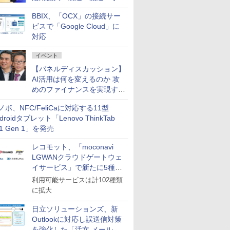
企業・広告代理店などが実装
BBIX、「OCX」の接続サー
フェーズへ
ビスで「Google Cloud」に
対応
イベント
【パネルディスカッション】
AI活用は何を変えるのか 攻
めのファイナンスを実現する
業務設計とマインドセット変
ノボ、NFC/FeliCaに対応する11型
革
droidタブレット「Lenovo ThinkTab
11 Gen 1」を発売
レコモット、「moconavi
LGWANクラウドゲートウェ
イサービス」で新たに5種類
のサービスと連携開始
利用可能サービスは計102種類
に拡大
日立ソリューションズ、新
Outlookに対応し誤送信対策
を強化した「活文 メール誤