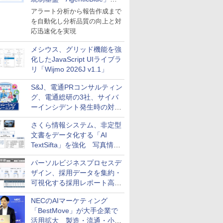
導入
アラート分析から報告作成まで
を自動化し分析品質の向上と対
応迅速化を実現
メシウス、グリッド機能を強
化したJavaScript UIライブラ
リ「Wijmo 2026J v1.1」
S&J、電通PRコンサルティン
グ、電通総研の3社、サイバ
ーインシデント発生時の対応
と危機管理広報を一体的に訓
さくら情報システム、非定型
練するプログラムを提供
文書をデータ化する「AI
TextSifta」を強化 写真情報
のデータ化などに対応
パーソルビジネスプロセスデ
ザイン、採用データを集約・
可視化する採用レポート高速
化サービスを提供
NECのAIマーケティング
「BestMove」が大手企業で
活用拡大 製造・流通・小売