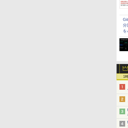
G
分
を
1