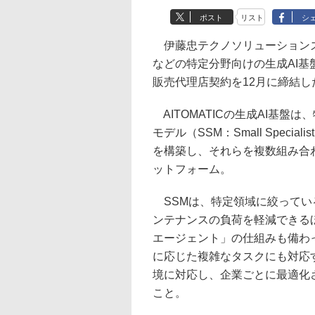
ポスト
リスト
シ
伊藤忠テクノソリューションズ
などの特定分野向けの生成AI基盤を提
販売代理店契約を12月に締結し
AITOMATICの生成AI基
モデル（SSM：Small Speci
を構築し、それらを複数組み合
ットフォーム。
SSMは、特定領域に絞ってい
ンテナンスの負荷を軽減できるほ
エージェント」の仕組みも備わ
に応じた複雑なタスクにも対応
境に対応し、企業ごとに最適化
こと。