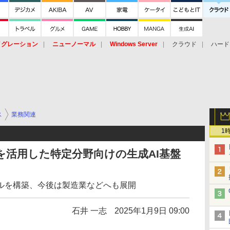
イグレーション
ニューノーマル
Windows Server
クラウド
ハード
トピック
ストレージ（HW）
オープンソース
SaaS
標的型
ント
ス
業務関連
1
製品を活用した特定分野向けの生成AI基盤
ルを構築、今後は製造業などへも展開
石井 一志
2025年1月9日 09:00