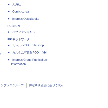
天海社
ス
Comic curea
impress QuickBooks
PUBFUN
パブファンセルフ
IPGネットワーク
TシャツPOD pTa.shop
カスタム写真集POD fabli
e
Impress Group Publication
Information
インプレスグループ
特定商取引法に基づく表示