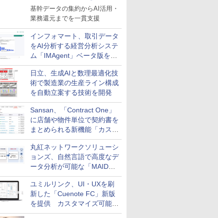
基幹データの集約からAI活用・
業務還元までを一貫支援
インフォマート、取引データ
をAI分析する経営分析システ
ム「IMAgent」ベータ版を提
供
日立、生成AIと数理最適化技
術で製造業の生産ライン構成
を自動立案する技術を開発
Sansan、「Contract One」
に店舗や物件単位で契約書を
まとめられる新機能「カスタ
ム契約ツリー」を追加
丸紅ネットワークソリューシ
ョンズ、自然言語で高度なデ
ータ分析が可能な「MAIDOA
AI ASSIST」を9月より提供
ユミルリンク、UI・UXを刷
新した「Cuenote FC」新版
を提供 カスタマイズ可能な
ダッシュボード画面を搭載