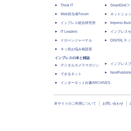
Think IT
SmartGri
Web担当者Forum
ネットショ
インプレス総合研究所
Impress Busi
IT Leaders
インプレス
ドローンジャーナル
DIGITAL
ネッ担お悩み相談室
インプレスの本と雑誌
インプレス
デジタルカメラマガジン
NextPublish
できるネット
インターネット白書ARCHIVES
本サイトのご利用について
お問い合わせ