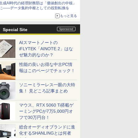
生成AI時代の経理財務部は「価値創出の中核」
に――データ集約中枢としての役割転換を
もっと見る
Special Site
AIスマートノートの
iFLYTEK「AINOTE 2」はな
ぜ魅力的なのか？
性能の良いお得な中古PC情
報はこのページでチェック！
ソニーミラーレス一眼の大特
集！ 見どころ記事まとめ
マウス、RTX 5060 Ti搭載ゲ
ーミングPCが7万5,000円オ
フで30万円台！
総合オーディオブランドに進
化するSHANLINGとは何者