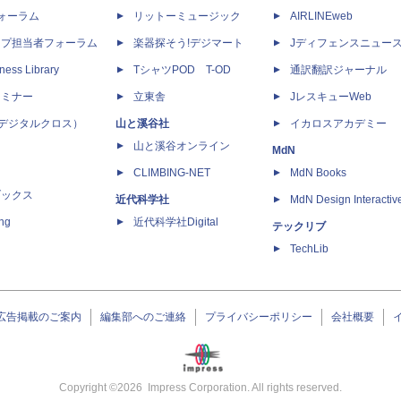
dフォーラム
リットーミュージック
AIRLINEweb
ップ担当者フォーラム
楽器探そう!デジマート
Jディフェンスニュー
ness Library
TシャツPOD T-OD
通訳翻訳ジャーナル
セミナー
立東舎
JレスキューWeb
 X（デジタルクロス）
山と溪谷社
イカロスアカデミー
山と溪谷オンライン
MdN
CLIMBING-NET
MdN Books
ブックス
近代科学社
MdN Design Interactiv
ing
近代科学社Digital
テックリブ
TechLib
広告掲載のご案内
編集部へのご連絡
プライバシーポリシー
会社概要
Copyright ©
2026
Impress Corporation. All rights reserved.