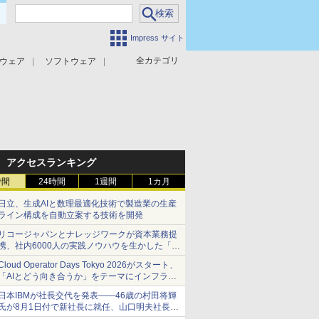
Impress サイト
全カテゴリ
ウェア
ソフトウェア
攻撃対策
マルウェア対策
アクセスランキング
時間
24時間
1週間
1カ月
日立、生成AIと数理最適化技術で製造業の生産
ライン構成を自動立案する技術を開発
リコージャパンとナレッジワークが資本業務提
携、社内6000人の実践ノウハウを生かした「AI
商談記録 for RICOH」を展開へ
Cloud Operator Days Tokyo 2026がスタート、
「AIとどう向き合うか」をテーマにインフラ運
用の知見を集約
日本IBMが社長交代を発表――46歳の村田将輝
氏が8月1日付で新社長に就任、山口明夫社長は
会長へ