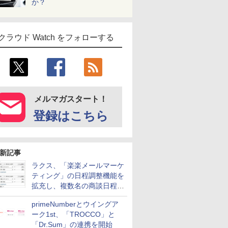
か？
クラウド Watch をフォローする
メルマガスタート！
登録はこちら
新記事
ラクス、「楽楽メールマーケ
ティング」の日程調整機能を
拡充し、複数名の商談日程調
整を効率化
primeNumberとウイングア
ーク1st、「TROCCO」と
「Dr.Sum」の連携を開始