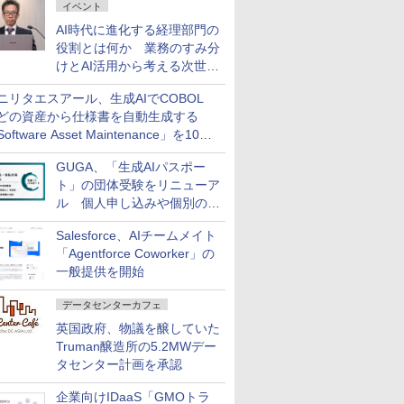
イベント
AI時代に進化する経理部門の
役割とは何か 業務のすみ分
けとAI活用から考える次世代
ファイナンス戦略
ニリタエスアール、生成AIでCOBOL
どの資産から仕様書を自動生成する
oftware Asset Maintenance」を10月
発売
GUGA、「生成AIパスポー
ト」の団体受験をリニューア
ル 個人申し込みや個別の支
払いなどに対応
Salesforce、AIチームメイト
「Agentforce Coworker」の
一般提供を開始
データセンターカフェ
英国政府、物議を醸していた
Truman醸造所の5.2MWデー
タセンター計画を承認
企業向けIDaaS「GMOトラ