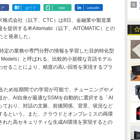
ェア
はてブ
note
LinkedIn
株式会社（以下、CTC）は8日、金融業や製造業
供する米Aitomatic（以下、AITOMATIC）との
たと発表した。
盤は、特定の業務や専門分野の情報を学習した目的特化型
alist Models）と呼ばれる、比較的小規模な言語モデル
わせることにより、精度の高い回答を実現するプラ
るため短期間での学習が可能で、チューニングやメ
か、AI自身が最適なSSMを自動的に選択する「AI
っており、対話の文脈、前後関係、背景、状況など
するという。また、クラウドとオンプレミスの両環
された高セキュリティな生成AI環境を実現するとの