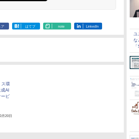
ェア
はてブ
note
LinkedIn
ユ
な
「S
に
ミス環
成AI
サービ
10月20日