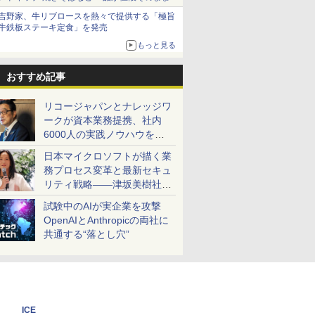
ボリュームアップ
吉野家、牛リブロースを熱々で提供する「極旨
牛鉄板ステーキ定食」を発売
もっと見る
おすすめ記事
リコージャパンとナレッジワ
ークが資本業務提携、社内
6000人の実践ノウハウを生
かした「AI商談記録 for
日本マイクロソフトが描く業
RICOH」を展開へ
務プロセス変革と最新セキュ
リティ戦略――津坂美樹社長
が2027年度戦略を説明
試験中のAIが実企業を攻撃
OpenAIとAnthropicの両社に
共通する“落とし穴”
ICE