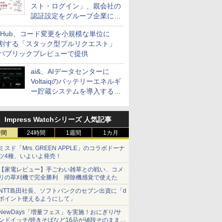
スト・ログイン」、親会社の
認証設定をグループ企業に展
開できる新機能を提供
itHub、コード変更を小規模な単位に
割する「スタック型プルリクエスト」
パブリックプレビューで提供
ai&、AIデータセンターに
Voltaiqのバッテリーエネルギ
ー貯蔵システムを導入する計
画を発表
Impress Watchシリーズ 人気記事
時間
24時間
1週間
1カ月
ミスド「Mrs. GREEN APPLE」のコラボドーナ
ツ4種、いよいよ発売！
【家電レビュー】手ごわい雑草との戦い、コメ
リの草刈機で完全勝利 掃除機感覚で使えた
NTT島田社長、ソフトバンクのセブン出資に「d
ポイント使えるようにして」
NewDays「増量フェス」を実施！おにぎり/サ
ンドイッチ/焼きそばなど16品が値段そのままで