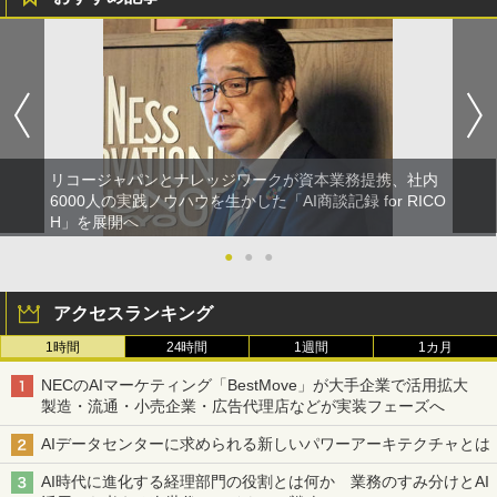
リコージャパンとナレッジワークが資本業務提携、社内
6000人の実践ノウハウを生かした「AI商談記録 for RICO
H」を展開へ
●
●
●
アクセスランキング
1時間
24時間
1週間
1カ月
NECのAIマーケティング「BestMove」が大手企業で活用拡大
製造・流通・小売企業・広告代理店などが実装フェーズへ
AIデータセンターに求められる新しいパワーアーキテクチャとは
AI時代に進化する経理部門の役割とは何か 業務のすみ分けとAI