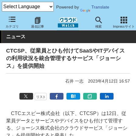
Powered by
Translate
クラウド Watch
サービス・ソフト
サービス
運用・監視
カテゴリ
過去記事
検索
Impressサイト
ニュース
CTCSP、従業員とひも付けてSaaSやITデバイス
の利用状況を統合管理するサービス「ジョーシ
ス」を提供開始
石井 一志
2023年4月12日 16:57
リスト
CTCエスピー株式会社（以下、CTCSP）は12日、従
業員データとサービスやデバイスをひも付けて管理す
る、ジョーシス株式会社のクラウドサービス「ジョーシ
ス」を提供開始すると発表した。