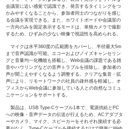
会議室に近い感覚で認識でき、発言するタイミングをつ
かみやすくなることから、参加者同士のつながりを感じ
る会議を実現できる。また、ホワイトボードや会議室の
一方向のみを固定表示するモードは、単独カメラで撮影
するため、ひずみの少ない映像で視認性を高められる。
マイクは水平360度の広範囲をカバーし、半径最大5m
まで音声認識が可能。エコーおよびノイズキャンセリン
グと音量均一化機能も搭載し、Web会議の課題である雑
音やハウリングなどの音声トラブルを排除し、参加者の
声が聞こえやすくなるよう調整する。クリアな集音・拡
声により、リモートワークの社員の疎外感を軽減し、オ
フィスからWeb会議に参加している人との自然なコミュ
ニケーションをサポートする。
製品は、USB Type-Cケーブル1本で、電源供給とPC
への映像・音声データの伝送が行えるため、ACアダプタ
ーやカメラ、マイク、スピーカーをそれぞれ接続する必
要がなく、Type-Cケーブルを接続するだけで簡単にWeb