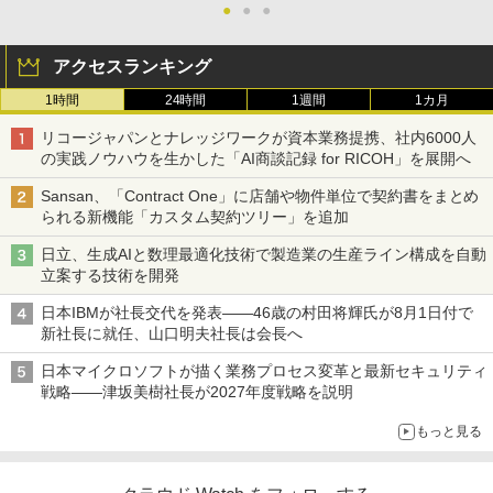
●
●
●
アクセスランキング
1時間
24時間
1週間
1カ月
リコージャパンとナレッジワークが資本業務提携、社内6000人
の実践ノウハウを生かした「AI商談記録 for RICOH」を展開へ
Sansan、「Contract One」に店舗や物件単位で契約書をまとめ
られる新機能「カスタム契約ツリー」を追加
日立、生成AIと数理最適化技術で製造業の生産ライン構成を自動
立案する技術を開発
日本IBMが社長交代を発表――46歳の村田将輝氏が8月1日付で
新社長に就任、山口明夫社長は会長へ
日本マイクロソフトが描く業務プロセス変革と最新セキュリティ
戦略――津坂美樹社長が2027年度戦略を説明
もっと見る