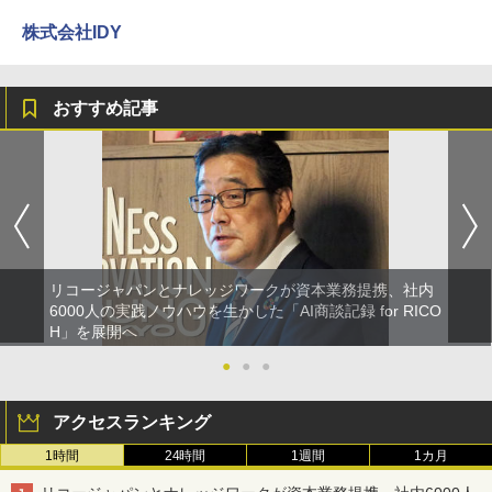
株式会社IDY
おすすめ記事
リコージャパンとナレッジワークが資本業務提携、社内
6000人の実践ノウハウを生かした「AI商談記録 for RICO
H」を展開へ
●
●
●
アクセスランキング
1時間
24時間
1週間
1カ月