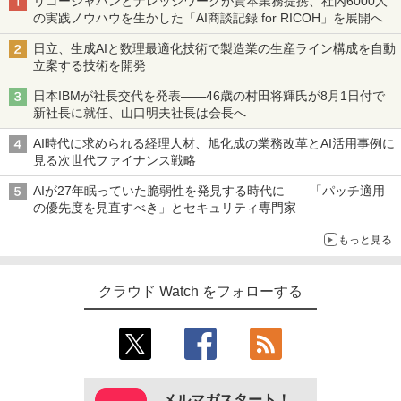
リコージャパンとナレッジワークが資本業務提携、社内6000人
の実践ノウハウを生かした「AI商談記録 for RICOH」を展開へ
日立、生成AIと数理最適化技術で製造業の生産ライン構成を自動
立案する技術を開発
日本IBMが社長交代を発表――46歳の村田将輝氏が8月1日付で
新社長に就任、山口明夫社長は会長へ
AI時代に求められる経理人材、旭化成の業務改革とAI活用事例に
見る次世代ファイナンス戦略
AIが27年眠っていた脆弱性を発見する時代に――「パッチ適用
の優先度を見直すべき」とセキュリティ専門家
もっと見る
クラウド Watch をフォローする
メルマガスタート！