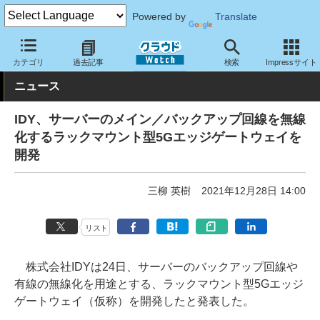
Powered by
Translate
クラウド Watch
ネットワーク
ルータ
カテゴリ
過去記事
検索
Impressサイト
ニュース
IDY、サーバーのメイン／バックアップ回線を無線
化するラックマウント型5Gエッジゲートウェイを
開発
三柳 英樹
2021年12月28日 14:00
リスト
株式会社IDYは24日、サーバーのバックアップ回線や
有線の無線化を用途とする、ラックマウント型5Gエッジ
ゲートウェイ（仮称）を開発したと発表した。