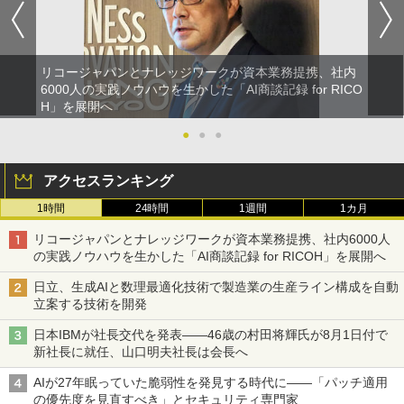
リコージャパンとナレッジワークが資本業務提携、社内
6000人の実践ノウハウを生かした「AI商談記録 for RICO
H」を展開へ
●
●
●
アクセスランキング
1時間
24時間
1週間
1カ月
リコージャパンとナレッジワークが資本業務提携、社内6000人
の実践ノウハウを生かした「AI商談記録 for RICOH」を展開へ
日立、生成AIと数理最適化技術で製造業の生産ライン構成を自動
立案する技術を開発
日本IBMが社長交代を発表――46歳の村田将輝氏が8月1日付で
新社長に就任、山口明夫社長は会長へ
AIが27年眠っていた脆弱性を発見する時代に――「パッチ適用
の優先度を見直すべき」とセキュリティ専門家