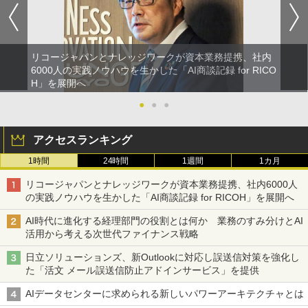
リコージャパンとナレッジワークが資本業務提携、社内
6000人の実践ノウハウを生かした「AI商談記録 for RICO
H」を展開へ
●
●
●
アクセスランキング
1時間
24時間
1週間
1カ月
リコージャパンとナレッジワークが資本業務提携、社内6000人
の実践ノウハウを生かした「AI商談記録 for RICOH」を展開へ
AI時代に進化する経理部門の役割とは何か 業務のすみ分けとAI
活用から考える次世代ファイナンス戦略
日立ソリューションズ、新Outlookに対応し誤送信対策を強化し
た「活文 メール誤送信防止アドインサービス」を提供
AIデータセンターに求められる新しいパワーアーキテクチャとは