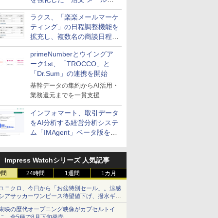
送信防止アドインサービス」
ラクス、「楽楽メールマーケ
を提供
ティング」の日程調整機能を
拡充し、複数名の商談日程調
整を効率化
primeNumberとウイングア
ーク1st、「TROCCO」と
「Dr.Sum」の連携を開始
基幹データの集約からAI活用・
業務還元までを一貫支援
インフォマート、取引データ
をAI分析する経営分析システ
ム「IMAgent」ベータ版を提
供
Impress Watchシリーズ 人気記事
時間
24時間
1週間
1カ月
ユニクロ、今日から「お盆特別セール」。涼感
シアサッカーワンピース待望値下げ、撥水ギア
ショーツは1990円に
東映の歴代オープニング映像がカプセルトイ
に。全5種で8月下旬発売