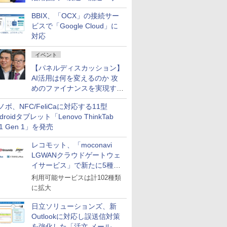
企業・広告代理店などが実装
BBIX、「OCX」の接続サー
フェーズへ
ビスで「Google Cloud」に
対応
イベント
【パネルディスカッション】
AI活用は何を変えるのか 攻
めのファイナンスを実現する
業務設計とマインドセット変
ノボ、NFC/FeliCaに対応する11型
革
droidタブレット「Lenovo ThinkTab
11 Gen 1」を発売
レコモット、「moconavi
LGWANクラウドゲートウェ
イサービス」で新たに5種類
のサービスと連携開始
利用可能サービスは計102種類
に拡大
日立ソリューションズ、新
Outlookに対応し誤送信対策
を強化した「活文 メール誤