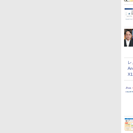
レ
An
X