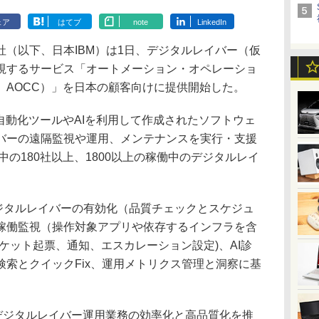
ェア
はてブ
note
LinkedIn
（以下、日本IBM）は1日、デジタルレイバー（仮
視するサービス「オートメーション・オペレーショ
、AOCC）」を日本の顧客向けに提供開始した。
自動化ツールやAIを利用して作成されたソフトウェ
バーの遠隔監視や運用、メンテナンスを実行・支援
中の180社以上、1800以上の稼働中のデジタルレイ
。
ジタルレイバーの有効化（品質チェックとスケジュ
稼働監視（操作対象アプリや依存するインフラを含
ケット起票、通知、エスカレーション設定)、AI診
索とクイックFix、運用メトリクス管理と洞察に基
、デジタルレイバー運用業務の効率化と高品質化を推