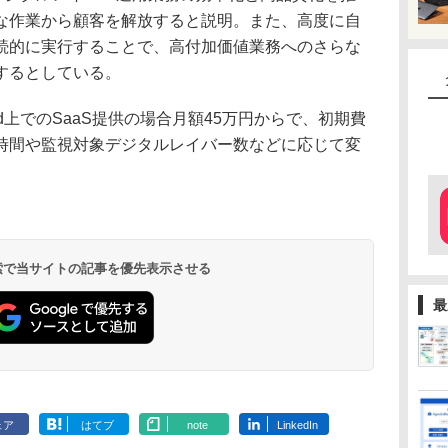
な作業から顧客を解放すると説明。また、高度に自
続的に実行することで、高付加価値業務へのさらな
するとしている。
ud上でのSaaS提供の場合月額45万円からで、初期費
時間や監視対象デジタルレイバー数などに応じて変
 検索で当サイトの記事を優先表示させる
最
ェア
はてブ
note
LinkedIn