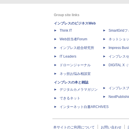
Group site links
インプレスのビジネスWeb
Think IT
SmartGri
Web担当者Forum
ネットショ
インプレス総合研究所
Impress Busi
IT Leaders
インプレス
ドローンジャーナル
DIGITAL
ネッ担お悩み相談室
インプレスの本と雑誌
インプレス
デジタルカメラマガジン
NextPublish
できるネット
インターネット白書ARCHIVES
本サイトのご利用について
お問い合わせ