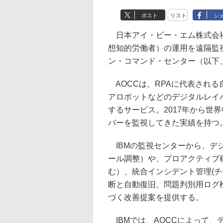
ポスト
リスト
シ
日本アイ・ビー・エム株式会社
想知的労働者）の運用を遠隔監
ン・コマンド・センター（以下
AOCCは、RPAに代表される
アロボットなどのデジタルレイ
するサービス。2017年から世界
バーを監視してきた実績を持つ
IBMの監視センターから、デ
ール調整）や、プロアクティブ
む）、統合インシデント管理(チ
断と自動復旧、問題判別用ログ検
づく改善提案を提供する。
IBMでは、AOCCによって