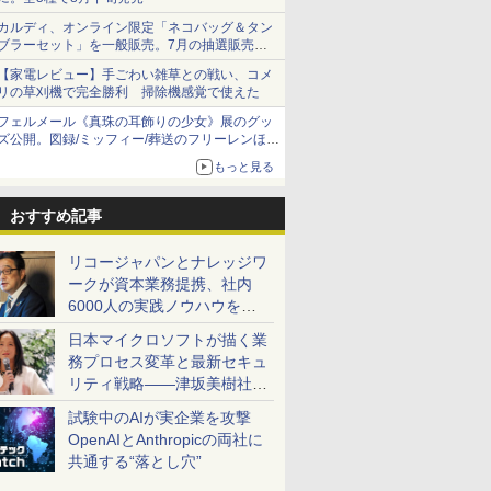
カルディ、オンライン限定「ネコバッグ＆タン
ブラーセット」を一般販売。7月の抽選販売の
当選無効分
【家電レビュー】手ごわい雑草との戦い、コメ
リの草刈機で完全勝利 掃除機感覚で使えた
フェルメール《真珠の耳飾りの少女》展のグッ
ズ公開。図録/ミッフィー/葬送のフリーレンほ
か、注目ブランドコラボが実現
もっと見る
おすすめ記事
リコージャパンとナレッジワ
ークが資本業務提携、社内
6000人の実践ノウハウを生
かした「AI商談記録 for
日本マイクロソフトが描く業
RICOH」を展開へ
務プロセス変革と最新セキュ
リティ戦略――津坂美樹社長
が2027年度戦略を説明
試験中のAIが実企業を攻撃
OpenAIとAnthropicの両社に
共通する“落とし穴”