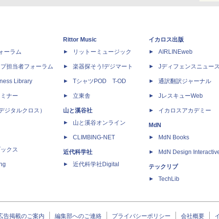
Rittor Music
イカロス出版
dフォーラム
リットーミュージック
AIRLINEweb
ップ担当者フォーラム
楽器探そう!デジマート
Jディフェンスニュー
ness Library
TシャツPOD T-OD
通訳翻訳ジャーナル
セミナー
立東舎
JレスキューWeb
 X（デジタルクロス）
山と溪谷社
イカロスアカデミー
山と溪谷オンライン
MdN
CLIMBING-NET
MdN Books
ブックス
近代科学社
MdN Design Interactiv
ing
近代科学社Digital
テックリブ
TechLib
広告掲載のご案内
編集部へのご連絡
プライバシーポリシー
会社概要