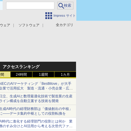
Impress サイト
全カテゴリ
ウェア
ソフトウェア
攻撃対策
マルウェア対策
アクセスランキング
時間
24時間
1週間
1カ月
NECのAIマーケティング「BestMove」が大手
企業で活用拡大 製造・流通・小売企業・広告
代理店などが実装フェーズへ
日立、生成AIと数理最適化技術で製造業の生産
ライン構成を自動立案する技術を開発
生成AI時代の経理財務部は「価値創出の中核」
に――データ集約中枢としての役割転換を
AI時代に進化する経理部門の役割とは何か 業
務のすみ分けとAI活用から考える次世代ファイ
ナンス戦略