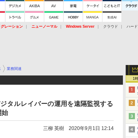
イグレーション
ニューノーマル
Windows Server
クラウド
ハード
トピック
ストレージ（HW）
オープンソース
SaaS
標的型
ント
ス
業務関連
1
るデジタルレイバーの運用を遠隔監視する
開始
三柳 英樹
2020年9月1日 12:14