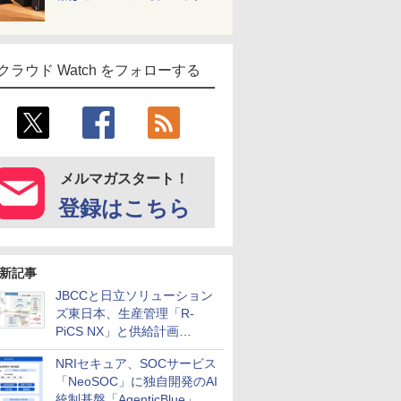
クラウド Watch をフォローする
メルマガスタート！
登録はこちら
新記事
JBCCと日立ソリューション
ズ東日本、生産管理「R-
PiCS NX」と供給計画
「scSQUARE ISP」の連携サ
NRIセキュア、SOCサービス
ービスを提供開始
「NeoSOC」に独自開発のAI
統制基盤「AgenticBlue」を