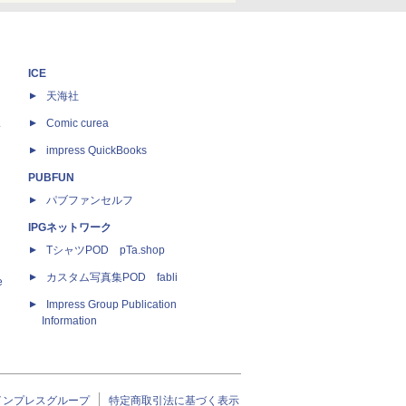
ICE
天海社
ス
Comic curea
impress QuickBooks
PUBFUN
パブファンセルフ
IPGネットワーク
TシャツPOD pTa.shop
カスタム写真集POD fabli
e
Impress Group Publication
Information
インプレスグループ
特定商取引法に基づく表示