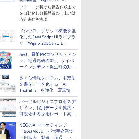
導入
アラート分析から報告作成まで
を自動化し分析品質の向上と対
応迅速化を実現
メシウス、グリッド機能を強
化したJavaScript UIライブラ
リ「Wijmo 2026J v1.1」
S&J、電通PRコンサルティン
グ、電通総研の3社、サイバ
ーインシデント発生時の対応
と危機管理広報を一体的に訓
さくら情報システム、非定型
練するプログラムを提供
文書をデータ化する「AI
TextSifta」を強化 写真情報
のデータ化などに対応
パーソルビジネスプロセスデ
ザイン、採用データを集約・
可視化する採用レポート高速
化サービスを提供
NECのAIマーケティング
「BestMove」が大手企業で
活用拡大 製造・流通・小売