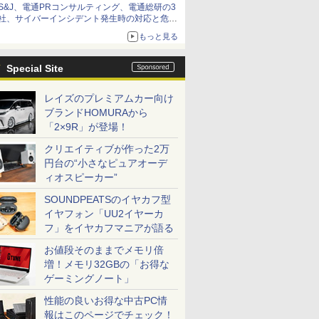
S&J、電通PRコンサルティング、電通総研の3
社、サイバーインシデント発生時の対応と危機
管理広報を一体的に訓練するプログラムを提供
もっと見る
Special Site
レイズのプレミアムカー向け
ブランドHOMURAから
「2×9R」が登場！
クリエイティブが作った2万
円台の“小さなピュアオーデ
ィオスピーカー”
SOUNDPEATSのイヤカフ型
イヤフォン「UU2イヤーカ
フ」をイヤカフマニアが語る
お値段そのままでメモリ倍
増！メモリ32GBの「お得な
ゲーミングノート」
性能の良いお得な中古PC情
報はこのページでチェック！