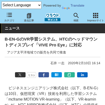
Powered by
Translate
クラウド Watch
トピック
協業・提携
その他
カテゴリ
過去記事
検索
Impressサイト
ニュース
B-EN-GのVR学習システム、HTCのヘッドマウン
トディスプレイ「VIVE Pro Eye」に対応
アジア太平洋地域での販売を共同で推進
石井 一志
2020年2月10日 16:14
リスト
ビジネスエンジニアリング株式会社（以下、B-EN-G）
は10日、仮想現実（VR）技術を利用した学習システム
「mcframe MOTION VR-learning」（以下、VR-learnin
g）が、HTC NIPPON株式会社（以下、HTC）の提供す