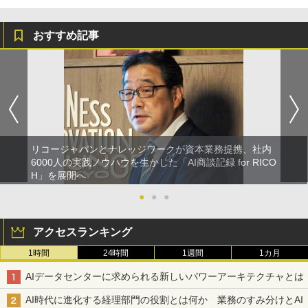
おすすめ記事
リコージャパンとナレッジワークが資本業務提携、社内
6000人の実践ノウハウを生かした「AI商談記録 for RICO
H」を展開へ
●
●
●
アクセスランキング
1時間
24時間
1週間
1カ月
AIデータセンターに求められる新しいパワーアーキテクチャとは
AI時代に進化する経理部門の役割とは何か 業務のすみ分けとAI