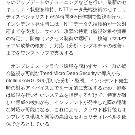
ャのアップデートやチューニングなどを行い、最新のセ
キュリティ状態を維持、NTTデータ先端技術のセキュリ
ティスペシャリストが24時間365日体制で監視を行う。
インシデント発生時には、NTTデータ先端技術が一次対
応までを支援し、サイバー攻撃の特定（監視対象や資産
の特定）、防御（アクセス制御や遮断）、検知（マルウ
ェアや攻撃の検知）、対応（分析・シグネチャの改善）
までをワンストップで支援する。
オンプレミス・クラウド環境を問わずサーバー群の総
合監視が可能なTrend Micro Deep Securityの導入から、I
ntellilinkARGUSを用いた分析・監視、インシデント発生
時の対応アドバイスまでを一元的に支援するため、顧客
は監視を行いたいシステムを指定するだけで、特定が難
しい脅威の検知から、インシデントが発生した際の迅速
な対応が可能になる。これにより、クラウド移行後もオ
ンプレミス環境と同等の高度なセキュリティレベルを確
保できるとしている。