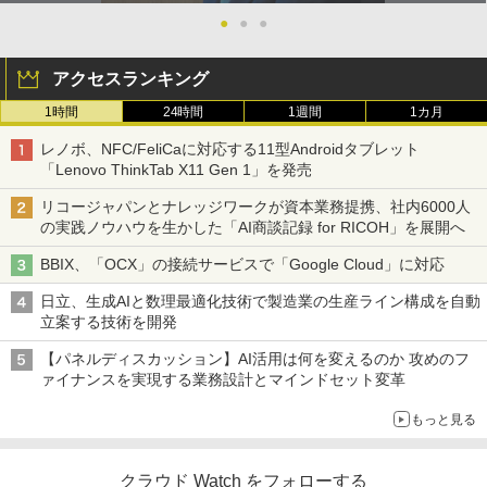
●
●
●
アクセスランキング
1時間
24時間
1週間
1カ月
レノボ、NFC/FeliCaに対応する11型Androidタブレット
「Lenovo ThinkTab X11 Gen 1」を発売
リコージャパンとナレッジワークが資本業務提携、社内6000人
の実践ノウハウを生かした「AI商談記録 for RICOH」を展開へ
BBIX、「OCX」の接続サービスで「Google Cloud」に対応
日立、生成AIと数理最適化技術で製造業の生産ライン構成を自動
立案する技術を開発
【パネルディスカッション】AI活用は何を変えるのか 攻めのフ
ァイナンスを実現する業務設計とマインドセット変革
もっと見る
クラウド Watch をフォローする