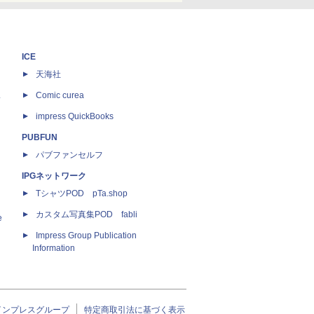
ICE
天海社
ス
Comic curea
impress QuickBooks
PUBFUN
パブファンセルフ
IPGネットワーク
TシャツPOD pTa.shop
カスタム写真集POD fabli
e
Impress Group Publication
Information
インプレスグループ
特定商取引法に基づく表示