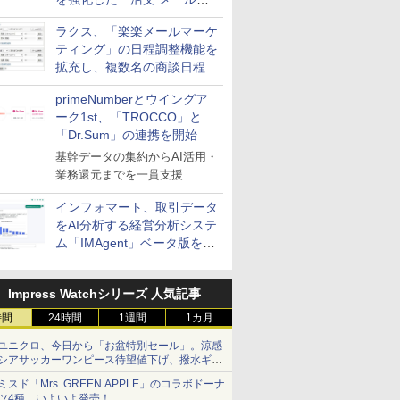
送信防止アドインサービス」
ラクス、「楽楽メールマーケ
を提供
ティング」の日程調整機能を
拡充し、複数名の商談日程調
整を効率化
primeNumberとウイングア
ーク1st、「TROCCO」と
「Dr.Sum」の連携を開始
基幹データの集約からAI活用・
業務還元までを一貫支援
インフォマート、取引データ
をAI分析する経営分析システ
ム「IMAgent」ベータ版を提
供
Impress Watchシリーズ 人気記事
時間
24時間
1週間
1カ月
ユニクロ、今日から「お盆特別セール」。涼感
シアサッカーワンピース待望値下げ、撥水ギア
ショーツは1990円に
ミスド「Mrs. GREEN APPLE」のコラボドーナ
ツ4種、いよいよ発売！