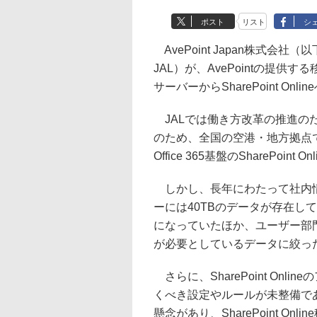
ポスト
リスト
シ
AvePoint Japan株式会社
JAL）が、AvePointの提
サーバーからSharePoint O
JALでは働き方改革の推進の
のため、全国の空港・地方拠点
Office 365基盤のSharePoi
しかし、長年にわたって社内情
ーには40TBのデータが存在し
になっていたほか、ユーザー部
が必要としているデータに絞っ
さらに、SharePoint On
くべき設定やルールが未整備で
懸念があり、SharePoint 