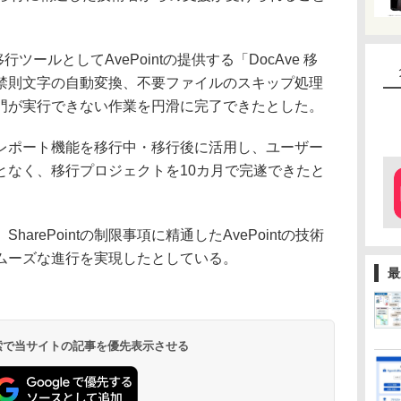
ールとしてAvePointの提供する「DocAve 移
禁則文字の自動変換、不要ファイルのスキップ処理
門が実行できない作業を円滑に完了できたとした。
ポート機能を移行中・移行後に活用し、ユーザー
となく、移行プロジェクトを10カ月で完遂できたと
rePointの制限事項に精通したAvePointの技術
ムーズな進行を実現したとしている。
最
 検索で当サイトの記事を優先表示させる