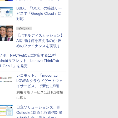
企業・広告代理店などが実装
BBIX、「OCX」の接続サー
フェーズへ
ビスで「Google Cloud」に
対応
イベント
【パネルディスカッション】
AI活用は何を変えるのか 攻
めのファイナンスを実現する
業務設計とマインドセット変
ノボ、NFC/FeliCaに対応する11型
革
droidタブレット「Lenovo ThinkTab
11 Gen 1」を発売
レコモット、「moconavi
LGWANクラウドゲートウェ
イサービス」で新たに5種類
のサービスと連携開始
利用可能サービスは計102種類
に拡大
日立ソリューションズ、新
Outlookに対応し誤送信対策
を強化した「活文 メール誤