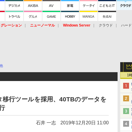
イグレーション
ニューノーマル
Windows Server
クラウド
ハード
トピック
ストレージ（HW）
オープンソース
SaaS
標的型
ント
他
1
データ移行ツールを採用、40TBのデータを
移行
石井 一志
2019年12月20日 11:00