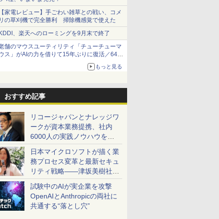
【家電レビュー】手ごわい雑草との戦い、コメ
リの草刈機で完全勝利 掃除機感覚で使えた
KDDI、楽天へのローミングを9月末で終了
老舗のマウスユーティリティ「チューチューマ
ウス」がAIの力を借りて15年ぶりに復活／64bit
化、Windows 10/11、「Chrome」も走り回
もっと見る
る。復活記念で2026年末まで500円
おすすめ記事
リコージャパンとナレッジワ
ークが資本業務提携、社内
6000人の実践ノウハウを生
かした「AI商談記録 for
日本マイクロソフトが描く業
RICOH」を展開へ
務プロセス変革と最新セキュ
リティ戦略――津坂美樹社長
が2027年度戦略を説明
試験中のAIが実企業を攻撃
OpenAIとAnthropicの両社に
共通する“落とし穴”