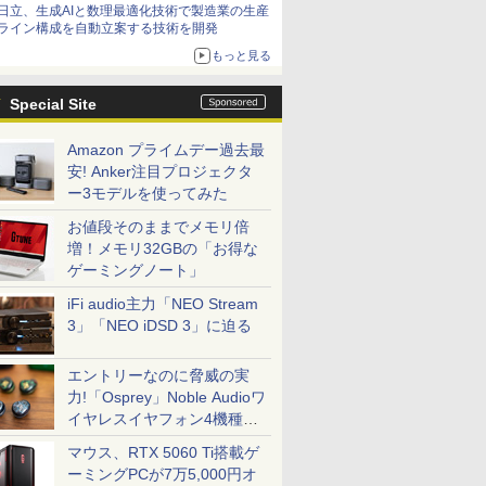
日立、生成AIと数理最適化技術で製造業の生産
ライン構成を自動立案する技術を開発
もっと見る
Special Site
Amazon プライムデー過去最
安! Anker注目プロジェクタ
ー3モデルを使ってみた
お値段そのままでメモリ倍
増！メモリ32GBの「お得な
ゲーミングノート」
iFi audio主力「NEO Stream
3」「NEO iDSD 3」に迫る
エントリーなのに脅威の実
力!「Osprey」Noble Audioワ
イヤレスイヤフォン4機種を
一気に聴く
マウス、RTX 5060 Ti搭載ゲ
ーミングPCが7万5,000円オ