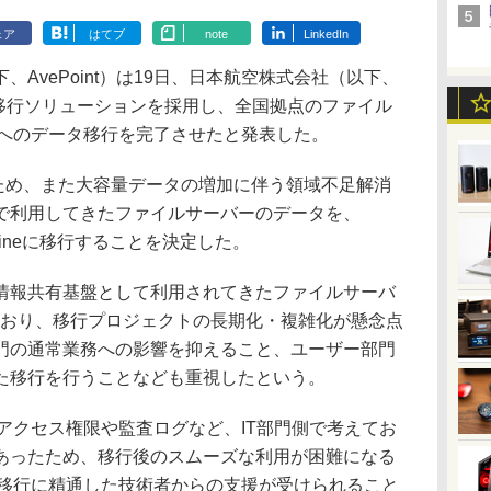
ェア
はてブ
note
LinkedIn
（以下、AvePoint）は19日、日本航空株式会社（以下、
供する移行ソリューションを採用し、全国拠点のファイル
nlineへのデータ移行を完了させたと発表した。
ため、また大容量データの増加に伴う領域不足解消
で利用してきたファイルサーバーのデータを、
nt Onlineに移行することを決定した。
報共有基盤として利用されてきたファイルサーバ
ており、移行プロジェクトの長期化・複雑化が懸念点
門の通常業務への影響を抑えること、ユーザー部門
た移行を行うことなども重視したという。
lineのアクセス権限や監査ログなど、IT部門側で考えてお
あったため、移行後のスムーズな利用が困難になる
Online移行に精通した技術者からの支援が受けられること