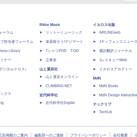
Rittor Music
イカロス出版
dフォーラム
リットーミュージック
AIRLINEweb
ップ担当者フォーラム
楽器探そう!デジマート
Jディフェンスニュー
ness Library
TシャツPOD T-OD
通訳翻訳ジャーナル
セミナー
立東舎
JレスキューWeb
 X（デジタルクロス）
山と溪谷社
イカロスアカデミー
山と溪谷オンライン
MdN
CLIMBING-NET
MdN Books
ブックス
近代科学社
MdN Design Interactiv
ing
近代科学社Digital
テックリブ
TechLib
広告掲載のご案内
編集部へのご連絡
プライバシーポリシー
会社概要