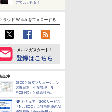
フで30万円台！
クラウド Watch をフォローする
メルマガスタート！
登録はこちら
新記事
JBCCと日立ソリューション
ズ東日本、生産管理「R-
PiCS NX」と供給計画
「scSQUARE ISP」の連携サ
NRIセキュア、SOCサービス
ービスを提供開始
「NeoSOC」に独自開発のAI
統制基盤「AgenticBlue」を