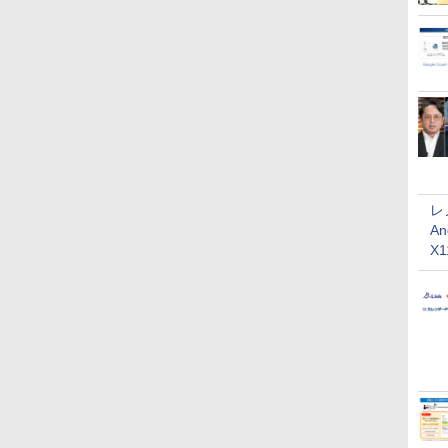
レ
An
X