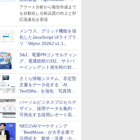
導入
アラート分析から報告作成まで
を自動化し分析品質の向上と対
応迅速化を実現
メシウス、グリッド機能を強
化したJavaScript UIライブラ
リ「Wijmo 2026J v1.1」
S&J、電通PRコンサルティン
グ、電通総研の3社、サイバ
ーインシデント発生時の対応
と危機管理広報を一体的に訓
さくら情報システム、非定型
練するプログラムを提供
文書をデータ化する「AI
TextSifta」を強化 写真情報
のデータ化などに対応
パーソルビジネスプロセスデ
ザイン、採用データを集約・
可視化する採用レポート高速
化サービスを提供
NECのAIマーケティング
「BestMove」が大手企業で
活用拡大 製造・流通・小売