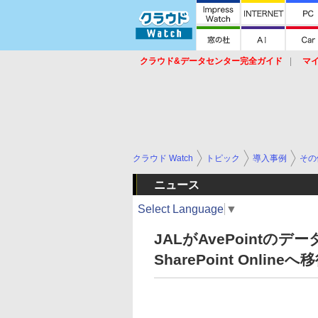
クラウド&データセンター完全ガイド
マ
サービス
セキュリティ
ネットワーク
スイッチ
ルータ
導入事例
イベ
クラウド Watch
トピック
導入事例
その
ニュース
Select Language
▼
JALがAvePointの
SharePoint Onlineへ