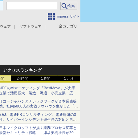
Impress サイト
全カテゴリ
ウェア
ソフトウェア
攻撃対策
マルウェア対策
アクセスランキング
時間
24時間
1週間
1カ月
NECのAIマーケティング「BestMove」が大手
企業で活用拡大 製造・流通・小売企業・広告
代理店などが実装フェーズへ
リコージャパンとナレッジワークが資本業務提
携、社内6000人の実践ノウハウを生かした「AI
商談記録 for RICOH」を展開へ
S&J、電通PRコンサルティング、電通総研の3
社、サイバーインシデント発生時の対応と危機
管理広報を一体的に訓練するプログラムを提供
日本マイクロソフトが描く業務プロセス変革と
最新セキュリティ戦略――津坂美樹社長が2027
年度戦略を説明