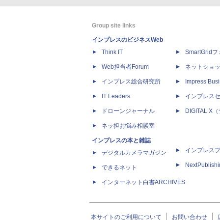
Group site links
インプレスのビジネスWeb
Think IT
SmartGri
Web担当者Forum
ネットショ
インプレス総合研究所
Impress Busi
IT Leaders
インプレス
ドローンジャーナル
DIGITAL
ネッ担お悩み相談室
インプレスの本と雑誌
インプレス
デジタルカメラマガジン
NextPublish
できるネット
インターネット白書ARCHIVES
本サイトのご利用について
お問い合わせ