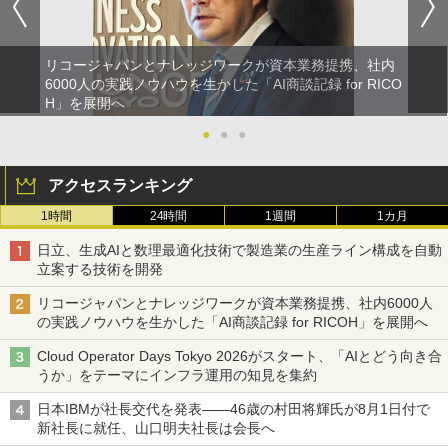
リコージャパンとナレッジワークが資本業務提携、社内
6000人の実践ノウハウを生かした「AI商談記録 for RICO
H」を展開へ
●
●
●
アクセスランキング
1時間
24時間
1週間
1カ月
日立、生成AIと数理最適化技術で製造業の生産ライン構成を自動
立案する技術を開発
リコージャパンとナレッジワークが資本業務提携、社内6000人
の実践ノウハウを生かした「AI商談記録 for RICOH」を展開へ
Cloud Operator Days Tokyo 2026がスタート、「AIとどう向き合
うか」をテーマにインフラ運用の知見を集約
日本IBMが社長交代を発表――46歳の村田将輝氏が8月1日付で
新社長に就任、山口明夫社長は会長へ