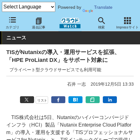
Powered by
Translate
クラウド Watch
サービス・ソフト
サービス
導入支援
カテゴリ
過去記事
検索
Impressサイト
ニュース
TISがNutanixの導入・運用サービスを拡張、
「HPE ProLiant DX」をサポート対象に
プライベート型クラウドサービスでも利用可能
石井 一志
2019年12月5日 13:33
リスト
TIS株式会社は5日、Nutanixのハイパーコンバージド
インフラ（HCI）製品「Nutanix Enterprise Cloud Platfor
m」の導入・運用を支援する「TISプロフェッショナルサ
ービスfor Nutanix」と、TISインテックグループで提供し