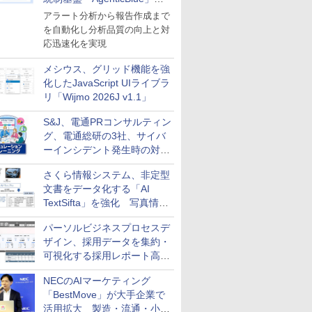
導入
アラート分析から報告作成まで
を自動化し分析品質の向上と対
応迅速化を実現
メシウス、グリッド機能を強
化したJavaScript UIライブラ
リ「Wijmo 2026J v1.1」
S&J、電通PRコンサルティン
グ、電通総研の3社、サイバ
ーインシデント発生時の対応
と危機管理広報を一体的に訓
さくら情報システム、非定型
練するプログラムを提供
文書をデータ化する「AI
TextSifta」を強化 写真情報
のデータ化などに対応
パーソルビジネスプロセスデ
ザイン、採用データを集約・
可視化する採用レポート高速
化サービスを提供
NECのAIマーケティング
「BestMove」が大手企業で
活用拡大 製造・流通・小売