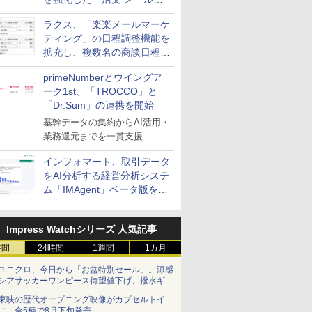
送信防止アドインサービス」
ラクス、「楽楽メールマーケ
を提供
ティング」の日程調整機能を
拡充し、複数名の商談日程調
整を効率化
primeNumberとウイングア
ーク1st、「TROCCO」と
「Dr.Sum」の連携を開始
基幹データの集約からAI活用・
業務還元までを一貫支援
インフォマート、取引データ
をAI分析する経営分析システ
ム「IMAgent」ベータ版を提
供
Impress Watchシリーズ 人気記事
時間
24時間
1週間
1カ月
ユニクロ、今日から「お盆特別セール」。涼感
シアサッカーワンピース待望値下げ、撥水ギア
ショーツは1990円に
東映の歴代オープニング映像がカプセルトイ
に。全5種で8月下旬発売