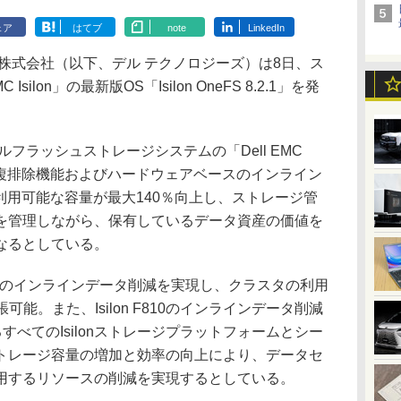
ェア
はてブ
note
LinkedIn
株式会社（以下、デル テクノロジーズ）は8日、ス
silon」の最新版OS「Isilon OneFS 8.2.1」を発
は、オールフラッシュストレージシステムの「Dell EMC
ライン重複排除機能およびハードウェアベースのインライン
10の利用可能な容量が最大140％向上し、ストレージ管
を管理しながら、保有しているデータ資産の価値を
なるとしている。
1のインラインデータ削減を実現し、クラスタの利用
可能。また、Isilon F810のインラインデータ削減
働するすべてのIsilonストレージプラットフォームとシー
トレージ容量の増加と効率の向上により、データセ
用するリソースの削減を実現するとしている。