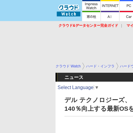
クラウド&データセンター完全ガイド
マ
サービス
セキュリティ
ネットワーク
スイッチ
ルータ
導入事例
イベ
クラウド Watch
ハード・インフラ
ハード
ニュース
Select Language
▼
デル テクノロジーズ、「I
140％向上する最新OS