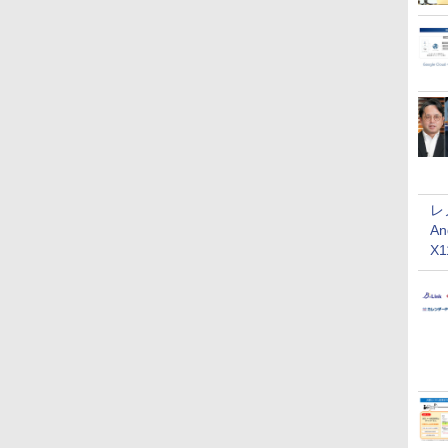
レ
An
X