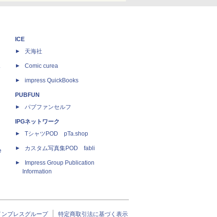
ICE
天海社
ス
Comic curea
impress QuickBooks
PUBFUN
パブファンセルフ
IPGネットワーク
TシャツPOD pTa.shop
カスタム写真集POD fabli
e
Impress Group Publication
Information
インプレスグループ
特定商取引法に基づく表示