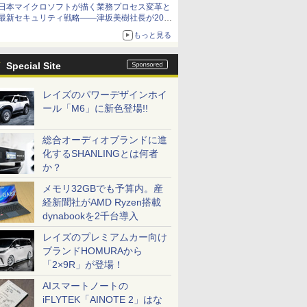
日本マイクロソフトが描く業務プロセス変革と
最新セキュリティ戦略――津坂美樹社長が2027
年度戦略を説明
もっと見る
Special Site
レイズのパワーデザインホイ
ール「M6」に新色登場!!
総合オーディオブランドに進
化するSHANLINGとは何者
か？
メモリ32GBでも予算内。産
経新聞社がAMD Ryzen搭載
dynabookを2千台導入
レイズのプレミアムカー向け
ブランドHOMURAから
「2×9R」が登場！
AIスマートノートの
iFLYTEK「AINOTE 2」はな