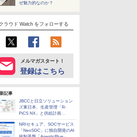
ぜ魅力的なのか？
クラウド Watch をフォローする
メルマガスタート！
登録はこちら
新記事
JBCCと日立ソリューション
ズ東日本、生産管理「R-
PiCS NX」と供給計画
「scSQUARE ISP」の連携サ
NRIセキュア、SOCサービス
ービスを提供開始
「NeoSOC」に独自開発のAI
統制基盤「AgenticBlue」を