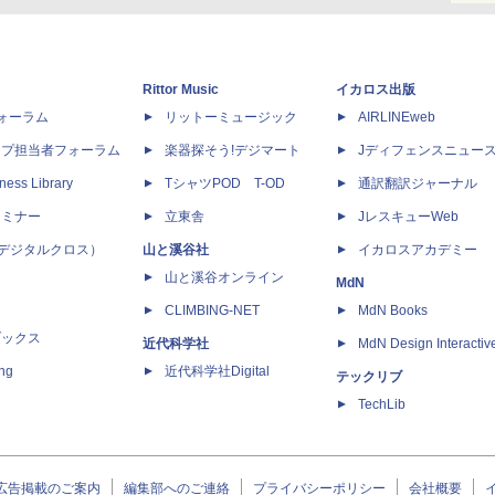
Rittor Music
イカロス出版
dフォーラム
リットーミュージック
AIRLINEweb
ップ担当者フォーラム
楽器探そう!デジマート
Jディフェンスニュー
ness Library
TシャツPOD T-OD
通訳翻訳ジャーナル
セミナー
立東舎
JレスキューWeb
 X（デジタルクロス）
山と溪谷社
イカロスアカデミー
山と溪谷オンライン
MdN
CLIMBING-NET
MdN Books
ブックス
近代科学社
MdN Design Interactiv
ing
近代科学社Digital
テックリブ
TechLib
広告掲載のご案内
編集部へのご連絡
プライバシーポリシー
会社概要