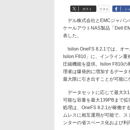
ポスト
リスト
シ
デル株式会社とEMCジャパン
ケールアウトNAS製品「Dell EMC I
表した。
Isilon OneFS 8.2.1で
Isilon F810」に、イン
圧縮機能を提供。Isilon F8
理者は爆発的に増加するデータ
最大限に引き出すことが可能に
データセットに応じて最大3:
可能な容量を最大139PBまで拡張
処理は、OneFS 8.2.1が稼
ムレスに相互運用が可能で、ス
ンターの省スペース化および利