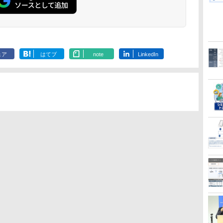
ェア
はてブ
note
LinkedIn