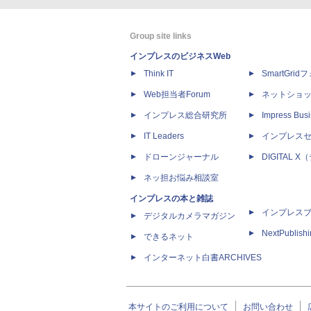
Group site links
インプレスのビジネスWeb
Think IT
SmartGri
Web担当者Forum
ネットショ
インプレス総合研究所
Impress Busi
IT Leaders
インプレス
ドローンジャーナル
DIGITAL
ネッ担お悩み相談室
インプレスの本と雑誌
インプレス
デジタルカメラマガジン
NextPublish
できるネット
インターネット白書ARCHIVES
本サイトのご利用について
お問い合わせ