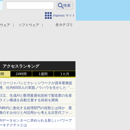
Impress サイト
全カテゴリ
ウェア
ソフトウェア
攻撃対策
マルウェア対策
アクセスランキング
時間
24時間
1週間
1カ月
リコージャパンとナレッジワークが資本業務提
携、社内6000人の実践ノウハウを生かした「AI
商談記録 for RICOH」を展開へ
日立、生成AIと数理最適化技術で製造業の生産
ライン構成を自動立案する技術を開発
AI時代に進化する経理部門の役割とは何か 業
務のすみ分けとAI活用から考える次世代ファイ
ナンス戦略
AIデータセンターに求められる新しいパワーア
ーキテクチャとは