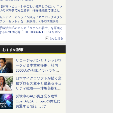
【家電レビュー】手ごわい雑草との戦い、コメ
リの草刈機で完全勝利 掃除機感覚で使えた
カルディ、オンライン限定「ネコバッグ＆タン
ブラーセット」を一般販売。7月の抽選販売の
当選無効分
手塚治虫氏のマンガ「リボンの騎士」を原案と
するNetflix映画「THE RIBBON HERO リボンヒ
ーロー」本日配信開始
もっと見る
おすすめ記事
リコージャパンとナレッジワ
ークが資本業務提携、社内
6000人の実践ノウハウを生
かした「AI商談記録 for
日本マイクロソフトが描く業
RICOH」を展開へ
務プロセス変革と最新セキュ
リティ戦略――津坂美樹社長
が2027年度戦略を説明
試験中のAIが実企業を攻撃
OpenAIとAnthropicの両社に
共通する“落とし穴”