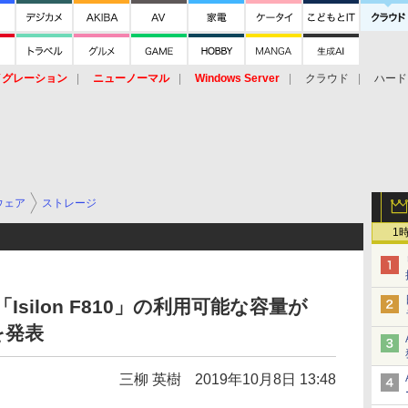
イグレーション
ニューノーマル
Windows Server
クラウド
ハード
トピック
ストレージ（HW）
オープンソース
SaaS
標的型
ント
ウェア
ストレージ
1
silon F810」の利用可能な容量が
を発表
三柳 英樹
2019年10月8日 13:48