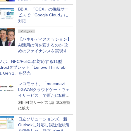
企業・広告代理店などが実装
BBIX、「OCX」の接続サー
フェーズへ
ビスで「Google Cloud」に
対応
イベント
【パネルディスカッション】
AI活用は何を変えるのか 攻
めのファイナンスを実現する
業務設計とマインドセット変
ノボ、NFC/FeliCaに対応する11型
革
droidタブレット「Lenovo ThinkTab
11 Gen 1」を発売
レコモット、「moconavi
LGWANクラウドゲートウェ
イサービス」で新たに5種類
のサービスと連携開始
利用可能サービスは計102種類
に拡大
日立ソリューションズ、新
Outlookに対応し誤送信対策
を強化した「活文 メール誤