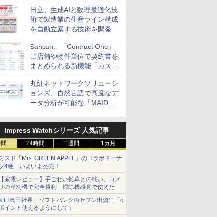
供
日立、生成AIと数理最適化技
術で製造業の生産ライン構成
を自動立案する技術を開発
Sansan、「Contract One」
に店舗や物件単位で契約書を
まとめられる新機能「カスタ
ム契約ツリー」を追加
丸紅ネットワークソリューシ
ョンズ、自然言語で高度なデ
ータ分析が可能な「MAIDOA
AI ASSIST」を9月より提供
Impress Watchシリーズ 人気記事
時間
24時間
1週間
1カ月
ミスド「Mrs. GREEN APPLE」のコラボドーナ
ツ4種、いよいよ発売！
【家電レビュー】手ごわい雑草との戦い、コメ
リの草刈機で完全勝利 掃除機感覚で使えた
NTT島田社長、ソフトバンクのセブン出資に「d
ポイント使えるようにして」