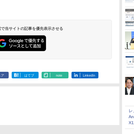
 検索で当サイトの記事を優先表示させる
ェア
はてブ
note
LinkedIn
レ
An
X