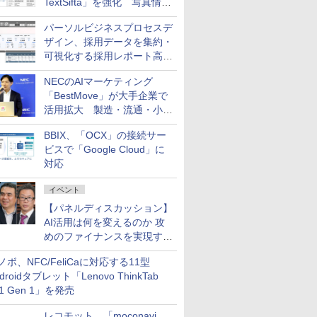
TextSifta」を強化 写真情報
のデータ化などに対応
パーソルビジネスプロセスデ
ザイン、採用データを集約・
可視化する採用レポート高速
化サービスを提供
NECのAIマーケティング
「BestMove」が大手企業で
活用拡大 製造・流通・小売
企業・広告代理店などが実装
BBIX、「OCX」の接続サー
フェーズへ
ビスで「Google Cloud」に
対応
イベント
【パネルディスカッション】
AI活用は何を変えるのか 攻
めのファイナンスを実現する
業務設計とマインドセット変
ノボ、NFC/FeliCaに対応する11型
革
droidタブレット「Lenovo ThinkTab
11 Gen 1」を発売
レコモット、「moconavi