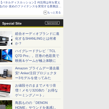
【パネルディスカッション】AI活用は何を変え
るのか 攻めのファイナンスを実現する業務設計
とマインドセット変革
もっと見る
Special Site
総合オーディオブランドに進
化するSHANLINGとは何者
か？
ハイグレードテレビ「TCL
Q7D Pro」。圧巻の色彩美で
映画＆ゲームが極上体験に
Amazon プライムデー過去最
安! Anker注目プロジェクタ
ー3モデルを使ってみた
お値段そのままでメモリ倍
増！メモリ32GBの「お得な
ゲーミングノート」
鳥肌ものの「DENON
HOME」サウンドを体感し