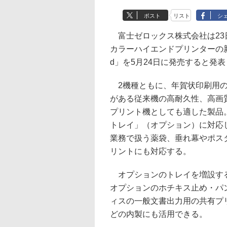
ポスト
リスト
シ
富士ゼロックス株式会社は23
カラーハイエンドプリンターの新製品「Do
d」を5月24日に発売すると発
2機種ともに、年賀状印刷用の
がある従来機の高耐久性、高画
プリント機としても適した製品
トレイ」（オプション）に対応
業務で扱う薬袋、垂れ幕やポス
リントにも対応する。
オプションのトレイを増設する
オプションのホチキス止め・パ
ィスの一般文書出力用の共有プ
どの内製にも活用できる。