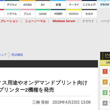
イグレーション
ニューノーマル
Windows Server
クラウド
ハード
トピック
ストレージ（HW）
オープンソース
SaaS
標的型
ント
ウェア
周辺機器
1
ィス用途やオンデマンドプリント向け
プリンター2機種を発売
三柳 英樹
2019年4月23日 13:08