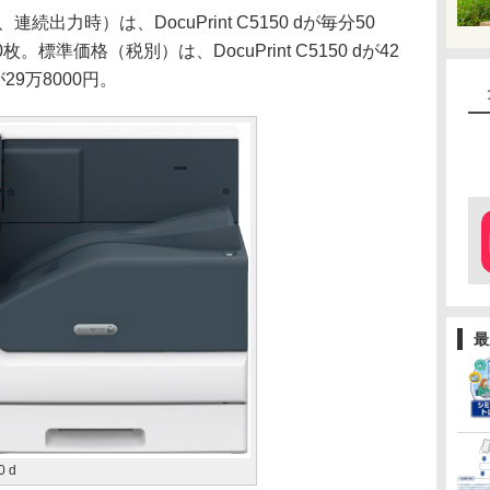
力時）は、DocuPrint C5150 dが毎分50
分40枚。標準価格（税別）は、DocuPrint C5150 dが42
dが29万8000円。
最
0 d