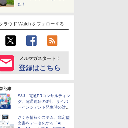
た！
クラウド Watch をフォローする
メルマガスタート！
登録はこちら
新記事
S&J、電通PRコンサルティン
グ、電通総研の3社、サイバ
ーインシデント発生時の対応
と危機管理広報を一体的に訓
さくら情報システム、非定型
練するプログラムを提供
文書をデータ化する「AI