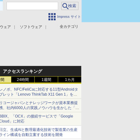
Impress サイト
全カテゴリ
ウェア
ソフトウェア
攻撃対策
マルウェア対策
アクセスランキング
時間
24時間
1週間
1カ月
レノボ、NFC/FeliCaに対応する11型Androidタ
ブレット「Lenovo ThinkTab X11 Gen 1」を発
売
リコージャパンとナレッジワークが資本業務提
携、社内6000人の実践ノウハウを生かした「AI
商談記録 for RICOH」を展開へ
BBIX、「OCX」の接続サービスで「Google
Cloud」に対応
日立、生成AIと数理最適化技術で製造業の生産
ライン構成を自動立案する技術を開発