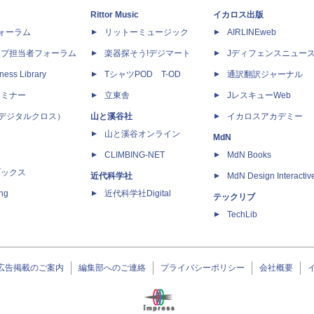
Rittor Music
イカロス出版
dフォーラム
リットーミュージック
AIRLINEweb
ップ担当者フォーラム
楽器探そう!デジマート
Jディフェンスニュー
ness Library
TシャツPOD T-OD
通訳翻訳ジャーナル
セミナー
立東舎
JレスキューWeb
 X（デジタルクロス）
山と溪谷社
イカロスアカデミー
山と溪谷オンライン
MdN
CLIMBING-NET
MdN Books
ブックス
近代科学社
MdN Design Interactiv
ing
近代科学社Digital
テックリブ
TechLib
広告掲載のご案内
編集部へのご連絡
プライバシーポリシー
会社概要