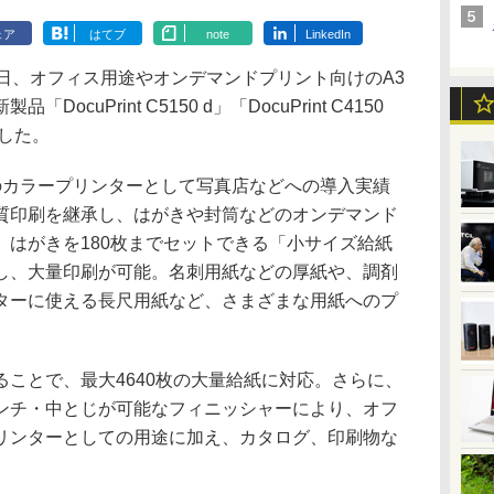
ェア
はてブ
note
LinkedIn
日、オフィス用途やオンデマンドプリント向けのA3
cuPrint C5150 d」「DocuPrint C4150
表した。
カラープリンターとして写真店などへの導入実績
質印刷を継承し、はがきや封筒などのオンデマンド
。はがきを180枚までセットできる「小サイズ給紙
し、大量印刷が可能。名刺用紙などの厚紙や、調剤
ターに使える長尺用紙など、さまざまな用紙へのプ
ことで、最大4640枚の大量給紙に対応。さらに、
ンチ・中とじが可能なフィニッシャーにより、オフ
リンターとしての用途に加え、カタログ、印刷物な