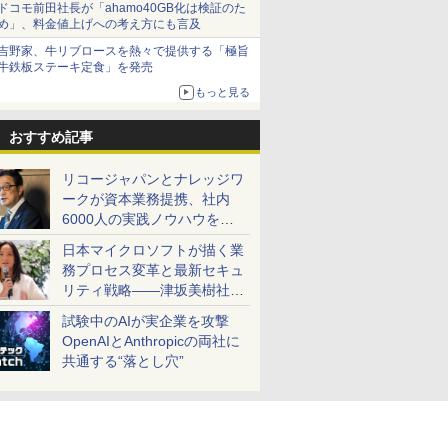
ドコモ前田社長が「ahamo40GB化は検証のた
め」、料金値上げへの考え方にも言及
吉野家、牛リブロースを熱々で提供する「極旨
牛鉄板ステーキ定食」を発売
もっと見る
おすすめ記事
リコージャパンとナレッジワ
ークが資本業務提携、社内
6000人の実践ノウハウを生
かした「AI商談記録 for
日本マイクロソフトが描く業
RICOH」を展開へ
務プロセス変革と最新セキュ
リティ戦略――津坂美樹社長
が2027年度戦略を説明
試験中のAIが実企業を攻撃
OpenAIとAnthropicの両社に
共通する“落とし穴”