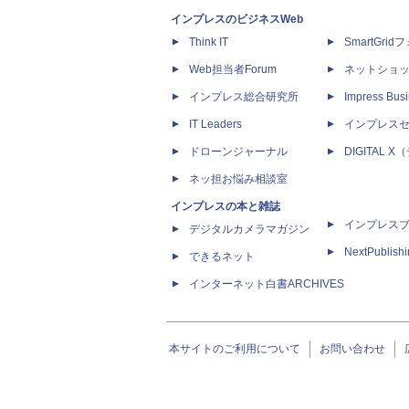
インプレスのビジネスWeb
Think IT
SmartGri
Web担当者Forum
ネットショ
インプレス総合研究所
Impress Busi
IT Leaders
インプレス
ドローンジャーナル
DIGITAL
ネッ担お悩み相談室
インプレスの本と雑誌
インプレス
デジタルカメラマガジン
NextPublish
できるネット
インターネット白書ARCHIVES
本サイトのご利用について
お問い合わせ