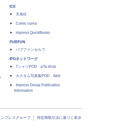
ICE
天海社
ス
Comic curea
impress QuickBooks
PUBFUN
パブファンセルフ
IPGネットワーク
TシャツPOD pTa.shop
カスタム写真集POD fabli
e
Impress Group Publication
Information
インプレスグループ
特定商取引法に基づく表示