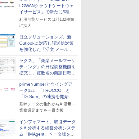
LGWANクラウドゲートウェ
イサービス」で新たに5種類
のサービスと連携開始
利用可能サービスは計102種類
に拡大
日立ソリューションズ、新
Outlookに対応し誤送信対策
を強化した「活文 メール誤
送信防止アドインサービス」
ラクス、「楽楽メールマーケ
を提供
ティング」の日程調整機能を
拡充し、複数名の商談日程調
整を効率化
primeNumberとウイングア
ーク1st、「TROCCO」と
「Dr.Sum」の連携を開始
基幹データの集約からAI活用・
業務還元までを一貫支援
インフォマート、取引データ
をAI分析する経営分析システ
ム「IMAgent」ベータ版を提