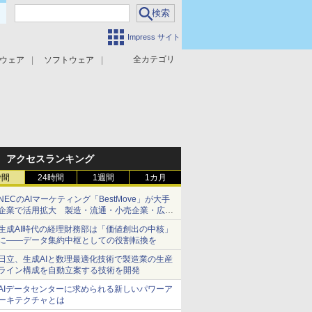
Impress サイト
全カテゴリ
ウェア
ソフトウェア
攻撃対策
マルウェア対策
アクセスランキング
時間
24時間
1週間
1カ月
NECのAIマーケティング「BestMove」が大手
企業で活用拡大 製造・流通・小売企業・広告
代理店などが実装フェーズへ
生成AI時代の経理財務部は「価値創出の中核」
に――データ集約中枢としての役割転換を
日立、生成AIと数理最適化技術で製造業の生産
ライン構成を自動立案する技術を開発
AIデータセンターに求められる新しいパワーア
ーキテクチャとは