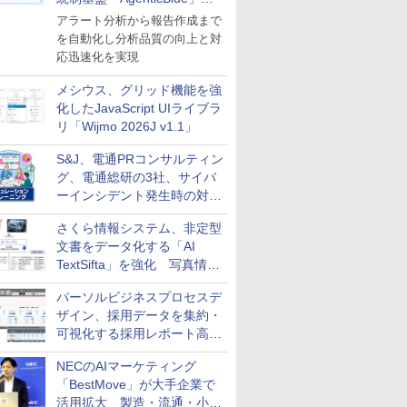
導入
アラート分析から報告作成まで
を自動化し分析品質の向上と対
応迅速化を実現
メシウス、グリッド機能を強
化したJavaScript UIライブラ
リ「Wijmo 2026J v1.1」
S&J、電通PRコンサルティン
グ、電通総研の3社、サイバ
ーインシデント発生時の対応
と危機管理広報を一体的に訓
さくら情報システム、非定型
練するプログラムを提供
文書をデータ化する「AI
TextSifta」を強化 写真情報
のデータ化などに対応
パーソルビジネスプロセスデ
ザイン、採用データを集約・
可視化する採用レポート高速
化サービスを提供
NECのAIマーケティング
「BestMove」が大手企業で
活用拡大 製造・流通・小売