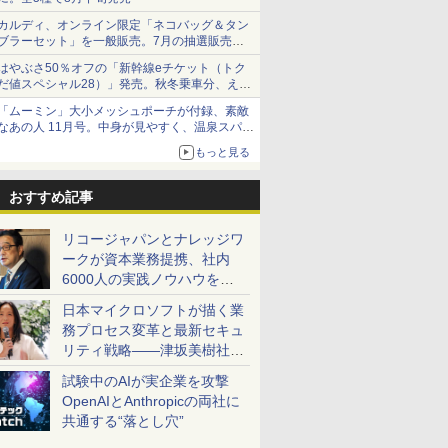
カルディ、オンライン限定「ネコバッグ＆タン
ブラーセット」を一般販売。7月の抽選販売の
当選無効分
はやぶさ50％オフの「新幹線eチケット（トク
だ値スペシャル28）」発売。秋冬乗車分、えき
ねっと限定
「ムーミン」大小メッシュポーチが付録、素敵
なあの人 11月号。中身が見やすく、温泉スパに
も使える
もっと見る
おすすめ記事
リコージャパンとナレッジワ
ークが資本業務提携、社内
6000人の実践ノウハウを生
かした「AI商談記録 for
日本マイクロソフトが描く業
RICOH」を展開へ
務プロセス変革と最新セキュ
リティ戦略――津坂美樹社長
が2027年度戦略を説明
試験中のAIが実企業を攻撃
OpenAIとAnthropicの両社に
共通する“落とし穴”