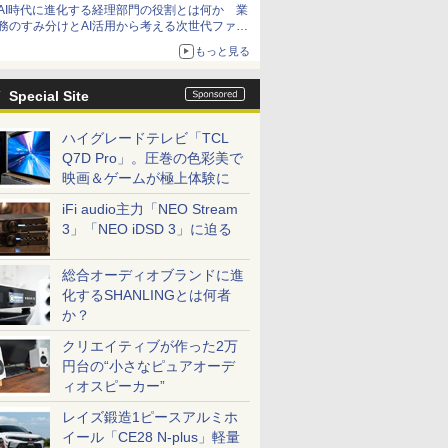
AI時代に進化する経理部門の役割とは何か 業
務のすみ分けとAI活用から考える次世代ファイ
ナンス戦略
もっと見る
Special Site
ハイグレードテレビ「TCL
Q7D Pro」。圧巻の色彩美で
映画＆ゲームが極上体験に
iFi audio主力「NEO Stream
3」「NEO iDSD 3」に迫る
総合オーディオブランドに進
化するSHANLINGとは何者
か？
クリエイティブが作った2万
円台の“小さなピュアオーデ
ィオスピーカー”
レイズ鍛造1ピースアルミホ
イール「CE28 N-plus」軽量