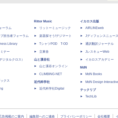
Rittor Music
イカロス出版
dフォーラム
リットーミュージック
AIRLINEweb
ップ担当者フォーラム
楽器探そう!デジマート
Jディフェンスニュー
ness Library
TシャツPOD T-OD
通訳翻訳ジャーナル
セミナー
立東舎
JレスキューWeb
 X（デジタルクロス）
山と溪谷社
イカロスアカデミー
山と溪谷オンライン
MdN
CLIMBING-NET
MdN Books
ブックス
近代科学社
MdN Design Interactiv
ing
近代科学社Digital
テックリブ
TechLib
広告掲載のご案内
編集部へのご連絡
プライバシーポリシー
会社概要