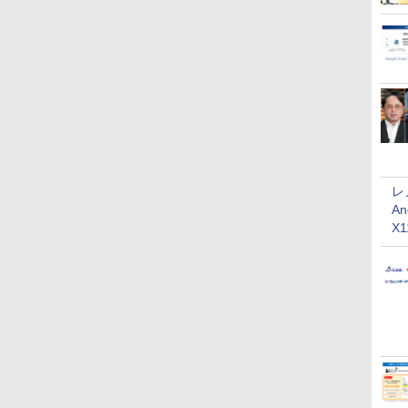
レ
An
X