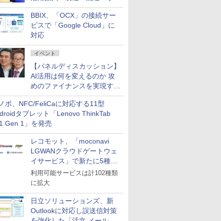
企業・広告代理店などが実装
BBIX、「OCX」の接続サー
フェーズへ
ビスで「Google Cloud」に
対応
イベント
【パネルディスカッション】
AI活用は何を変えるのか 攻
めのファイナンスを実現する
業務設計とマインドセット変
ノボ、NFC/FeliCaに対応する11型
革
droidタブレット「Lenovo ThinkTab
11 Gen 1」を発売
レコモット、「moconavi
LGWANクラウドゲートウェ
イサービス」で新たに5種類
のサービスと連携開始
利用可能サービスは計102種類
に拡大
日立ソリューションズ、新
Outlookに対応し誤送信対策
を強化した「活文 メール誤