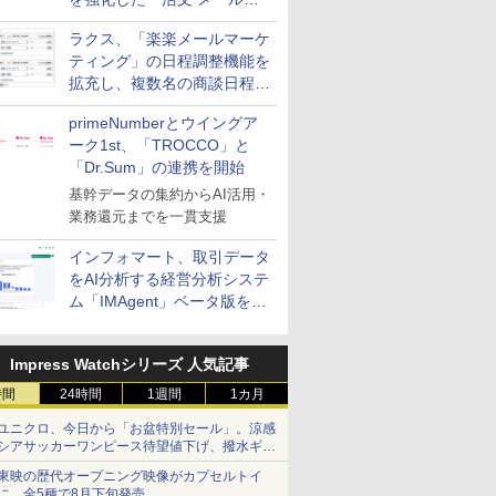
送信防止アドインサービス」
ラクス、「楽楽メールマーケ
を提供
ティング」の日程調整機能を
拡充し、複数名の商談日程調
整を効率化
primeNumberとウイングア
ーク1st、「TROCCO」と
「Dr.Sum」の連携を開始
基幹データの集約からAI活用・
業務還元までを一貫支援
インフォマート、取引データ
をAI分析する経営分析システ
ム「IMAgent」ベータ版を提
供
Impress Watchシリーズ 人気記事
時間
24時間
1週間
1カ月
ユニクロ、今日から「お盆特別セール」。涼感
シアサッカーワンピース待望値下げ、撥水ギア
ショーツは1990円に
東映の歴代オープニング映像がカプセルトイ
に。全5種で8月下旬発売