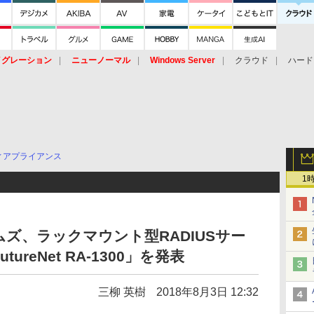
イグレーション
ニューノーマル
Windows Server
クラウド
ハード
トピック
ストレージ（HW）
オープンソース
SaaS
標的型
ント
ィアプライアンス
1
ズ、ラックマウント型RADIUSサー
reNet RA-1300」を発表
三柳 英樹
2018年8月3日 12:32