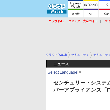
クラウド&データセンター完全ガイド
マ
サービス
セキュリティ
ネットワーク
スイッチ
ルータ
導入事例
イベ
クラウド Watch
セキュリティ
セキュリテ
ニュース
Select Language
▼
センチュリー・システム
バーアプライアンス「Futu