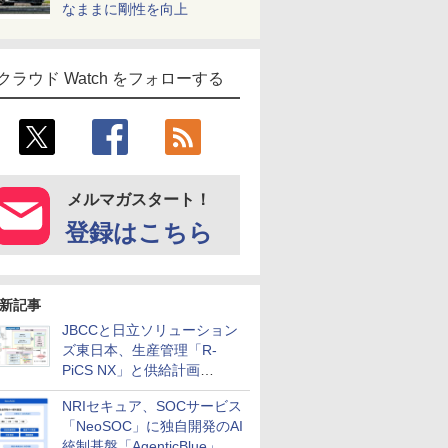
なままに剛性を向上
クラウド Watch をフォローする
メルマガスタート！
登録はこちら
新記事
JBCCと日立ソリューション
ズ東日本、生産管理「R-
PiCS NX」と供給計画
「scSQUARE ISP」の連携サ
NRIセキュア、SOCサービス
ービスを提供開始
「NeoSOC」に独自開発のAI
統制基盤「AgenticBlue」を