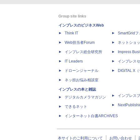
Group site links
インプレスのビジネスWeb
Think IT
SmartGri
Web担当者Forum
ネットショ
インプレス総合研究所
Impress Busi
IT Leaders
インプレス
ドローンジャーナル
DIGITAL
ネッ担お悩み相談室
インプレスの本と雑誌
インプレス
デジタルカメラマガジン
NextPublish
できるネット
インターネット白書ARCHIVES
本サイトのご利用について
お問い合わせ