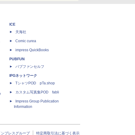
ICE
天海社
ス
Comic curea
impress QuickBooks
PUBFUN
パブファンセルフ
IPGネットワーク
TシャツPOD pTa.shop
カスタム写真集POD fabli
e
Impress Group Publication
Information
インプレスグループ
特定商取引法に基づく表示