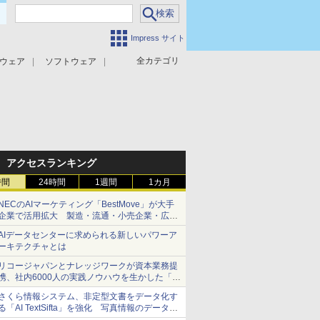
Impress サイト
全カテゴリ
ウェア
ソフトウェア
攻撃対策
マルウェア対策
アクセスランキング
時間
24時間
1週間
1カ月
NECのAIマーケティング「BestMove」が大手
企業で活用拡大 製造・流通・小売企業・広告
代理店などが実装フェーズへ
AIデータセンターに求められる新しいパワーア
ーキテクチャとは
リコージャパンとナレッジワークが資本業務提
携、社内6000人の実践ノウハウを生かした「AI
商談記録 for RICOH」を展開へ
さくら情報システム、非定型文書をデータ化す
る「AI TextSifta」を強化 写真情報のデータ化
などに対応