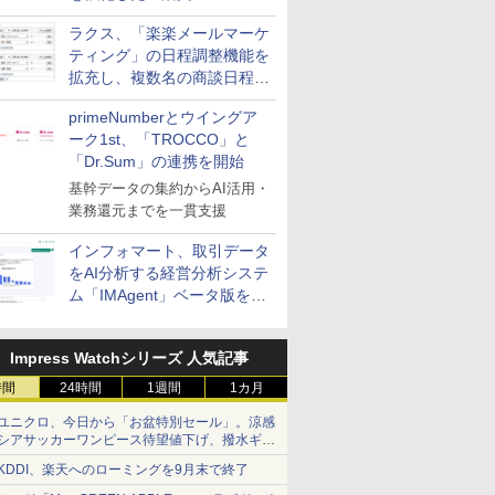
送信防止アドインサービス」
ラクス、「楽楽メールマーケ
を提供
ティング」の日程調整機能を
拡充し、複数名の商談日程調
整を効率化
primeNumberとウイングア
ーク1st、「TROCCO」と
「Dr.Sum」の連携を開始
基幹データの集約からAI活用・
業務還元までを一貫支援
インフォマート、取引データ
をAI分析する経営分析システ
ム「IMAgent」ベータ版を提
供
Impress Watchシリーズ 人気記事
時間
24時間
1週間
1カ月
ユニクロ、今日から「お盆特別セール」。涼感
シアサッカーワンピース待望値下げ、撥水ギア
ショーツは1990円に
KDDI、楽天へのローミングを9月末で終了