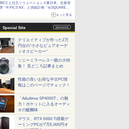
JBCCと日立ソリューションズ東日本、生産管
理「R-PiCS NX」と供給計画「scSQUARE
ISP」の連携サービスを提供開始
もっと見る
Special Site
クリエイティブが作った2万
円台の“小さなピュアオーデ
ィオスピーカー”
ソニーミラーレス一眼の大特
集！ 見どころ記事まとめ
性能の良いお得な中古PC情
報はこのページでチェック！
「A&ultima SP4000T」の魅
力！ポケットに入るオーディ
オの醍醐味
マウス、RTX 5060 Ti搭載ゲ
ーミングPCが7万5,000円オ