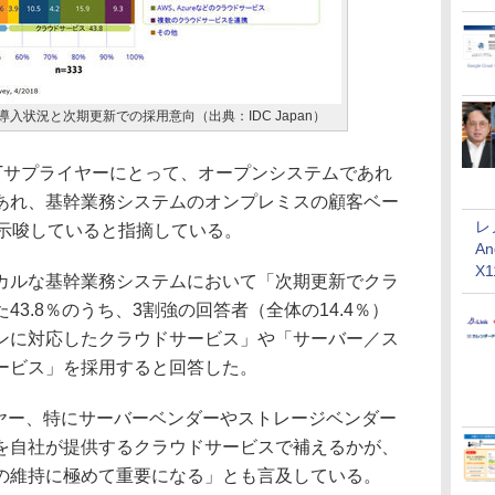
入状況と次期更新での採用意向（出典：IDC Japan）
、ITサプライヤーにとって、オープンシステムであれ
あれ、基幹業務システムのオンプレミスの顧客ベー
レ
を示唆していると指摘している。
An
X
ルな基幹業務システムにおいて「次期更新でクラ
3.8％のうち、3割強の回答者（全体の14.4％）
ンに対応したクラウドサービス」や「サーバー／ス
ービス」を採用すると回答した。
ヤー、特にサーバーベンダーやストレージベンダー
を自社が提供するクラウドサービスで補えるかが、
の維持に極めて重要になる」とも言及している。