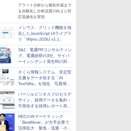
導入
アラート分析から報告作成まで
を自動化し分析品質の向上と対
応迅速化を実現
メシウス、グリッド機能を強
化したJavaScript UIライブラ
リ「Wijmo 2026J v1.1」
S&J、電通PRコンサルティン
グ、電通総研の3社、サイバ
ーインシデント発生時の対応
と危機管理広報を一体的に訓
さくら情報システム、非定型
練するプログラムを提供
文書をデータ化する「AI
TextSifta」を強化 写真情報
のデータ化などに対応
パーソルビジネスプロセスデ
ザイン、採用データを集約・
可視化する採用レポート高速
化サービスを提供
NECのAIマーケティング
「BestMove」が大手企業で
活用拡大 製造・流通・小売