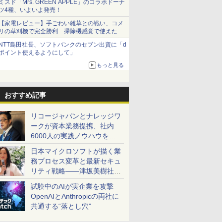
ミスド「Mrs. GREEN APPLE」のコラボドーナ
ツ4種、いよいよ発売！
【家電レビュー】手ごわい雑草との戦い、コメ
リの草刈機で完全勝利 掃除機感覚で使えた
NTT島田社長、ソフトバンクのセブン出資に「d
ポイント使えるようにして」
もっと見る
おすすめ記事
リコージャパンとナレッジワ
ークが資本業務提携、社内
6000人の実践ノウハウを生
かした「AI商談記録 for
日本マイクロソフトが描く業
RICOH」を展開へ
務プロセス変革と最新セキュ
リティ戦略――津坂美樹社長
が2027年度戦略を説明
試験中のAIが実企業を攻撃
OpenAIとAnthropicの両社に
共通する“落とし穴”