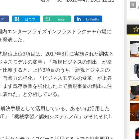
ェア
はてブ
note
LinkedIn
日、国内エンタープライズインフラストラクチャ市場に
を発表した。
位上位3項目は、2017年3月に実施された調査と
ジネスモデルの変革」「新規ビジネスの創出」が挙
と比較すると、上位3項目のうち「新規ビジネスの
「営業力の強化」「ビジネスモデルの変革」が上昇
「まず既存事業を強化した上で新規事業の創出に注
に表れた」と分析している。
解決手段として活用している、あるいは活用した
oT」「機械学習／認知システム／AI」がそれぞれ1
に新たなテクノロジーを活用する上での阻害要因と