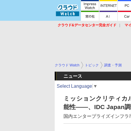
クラウド&データセンター完全ガイド
マ
サービス
セキュリティ
ネットワーク
スイッチ
ルータ
導入事例
イベ
クラウド Watch
トピック
調査・予測
ニュース
Select Language
▼
ミッションクリティカル
能性――、IDC Japa
国内エンタープライズインフラ