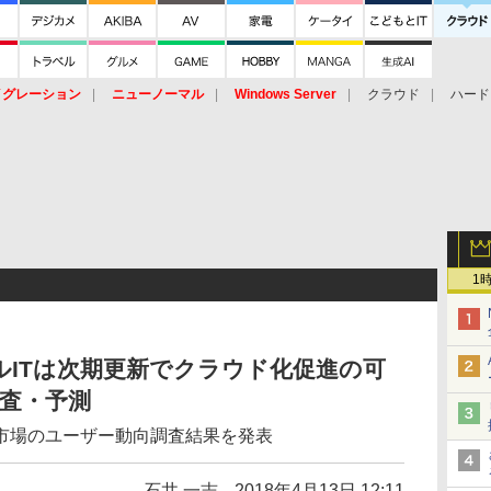
イグレーション
ニューノーマル
Windows Server
クラウド
ハード
トピック
ストレージ（HW）
オープンソース
SaaS
標的型
ント
1
ITは次期更新でクラウド化促進の可
n調査・予測
市場のユーザー動向調査結果を発表
石井 一志
2018年4月13日 12:11