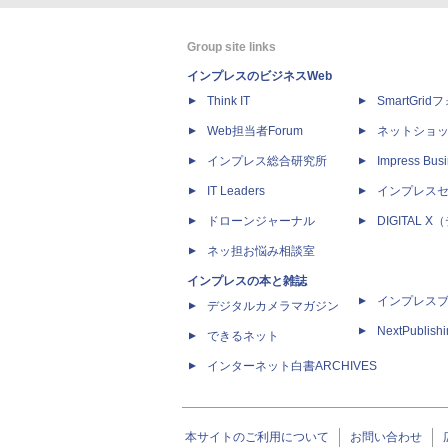
Group site links
インプレスのビジネスWeb
Think IT
SmartGri
Web担当者Forum
ネットショ
インプレス総合研究所
Impress Busi
IT Leaders
インプレス
ドローンジャーナル
DIGITAL
ネッ担お悩み相談室
インプレスの本と雑誌
インプレス
デジタルカメラマガジン
NextPublish
できるネット
インターネット白書ARCHIVES
本サイトのご利用について
お問い合わせ