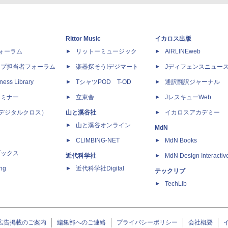
Rittor Music
イカロス出版
dフォーラム
リットーミュージック
AIRLINEweb
ップ担当者フォーラム
楽器探そう!デジマート
Jディフェンスニュー
ness Library
TシャツPOD T-OD
通訳翻訳ジャーナル
セミナー
立東舎
JレスキューWeb
 X（デジタルクロス）
山と溪谷社
イカロスアカデミー
山と溪谷オンライン
MdN
CLIMBING-NET
MdN Books
ブックス
近代科学社
MdN Design Interactiv
ing
近代科学社Digital
テックリブ
TechLib
広告掲載のご案内
編集部へのご連絡
プライバシーポリシー
会社概要