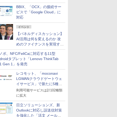
企業・広告代理店などが実装
BBIX、「OCX」の接続サー
フェーズへ
ビスで「Google Cloud」に
対応
イベント
【パネルディスカッション】
AI活用は何を変えるのか 攻
めのファイナンスを実現する
業務設計とマインドセット変
ノボ、NFC/FeliCaに対応する11型
革
droidタブレット「Lenovo ThinkTab
11 Gen 1」を発売
レコモット、「moconavi
LGWANクラウドゲートウェ
イサービス」で新たに5種類
のサービスと連携開始
利用可能サービスは計102種類
に拡大
日立ソリューションズ、新
Outlookに対応し誤送信対策
を強化した「活文 メール誤