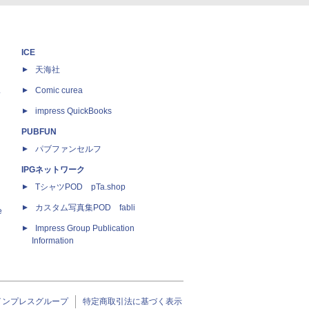
ICE
天海社
ス
Comic curea
impress QuickBooks
PUBFUN
パブファンセルフ
IPGネットワーク
TシャツPOD pTa.shop
カスタム写真集POD fabli
e
Impress Group Publication
Information
インプレスグループ
特定商取引法に基づく表示