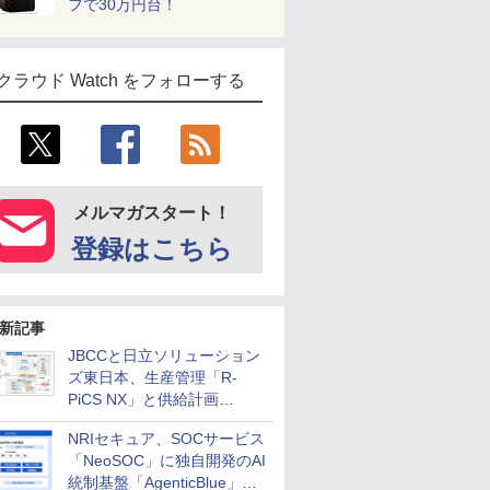
フで30万円台！
クラウド Watch をフォローする
メルマガスタート！
登録はこちら
新記事
JBCCと日立ソリューション
ズ東日本、生産管理「R-
PiCS NX」と供給計画
「scSQUARE ISP」の連携サ
NRIセキュア、SOCサービス
ービスを提供開始
「NeoSOC」に独自開発のAI
統制基盤「AgenticBlue」を