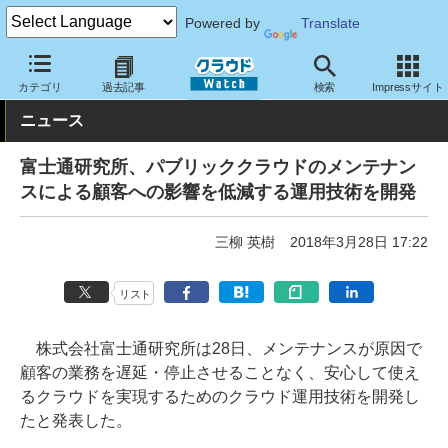
Powered by
Translate
クラウド Watch
トピック
研究開発
カテゴリ
過去記事
検索
Impressサイト
ニュース
富士通研究所、パブリッククラウドのメンテナン
スによる顧客への影響を低減する運用技術を開発
三柳 英樹
2018年3月28日 17:22
リスト
株式会社富士通研究所は28日、メンテナンスが原因で
顧客の業務を遅延・停止させることなく、安心して使え
るクラウドを実現するためのクラウド運用技術を開発し
たと発表した。