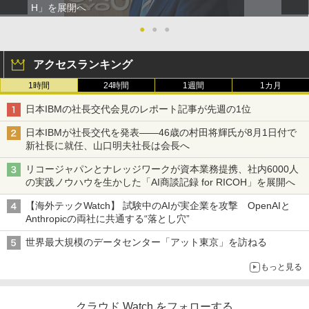
H」を展開へ
●
●
●
アクセスランキング
1時間
24時間
1週間
1カ月
日本IBMの社長交代会見のレポート記事が先週の1位
日本IBMが社長交代を発表――46歳の村田将輝氏が8月1日付で
新社長に就任、山口明夫社長は会長へ
リコージャパンとナレッジワークが資本業務提携、社内6000人
の実践ノウハウを生かした「AI商談記録 for RICOH」を展開へ
【海外テックWatch】 試験中のAIが実企業を攻撃 OpenAIと
Anthropicの両社に共通する“落とし穴”
世界最大規模のデータセンター「アット東京」を訪ねる
もっと見る
クラウド Watch をフォローする