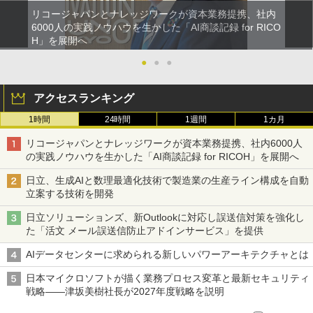
リコージャパンとナレッジワークが資本業務提携、社内
6000人の実践ノウハウを生かした「AI商談記録 for RICO
H」を展開へ
●
●
●
アクセスランキング
1時間
24時間
1週間
1カ月
リコージャパンとナレッジワークが資本業務提携、社内6000人
の実践ノウハウを生かした「AI商談記録 for RICOH」を展開へ
日立、生成AIと数理最適化技術で製造業の生産ライン構成を自動
立案する技術を開発
日立ソリューションズ、新Outlookに対応し誤送信対策を強化し
た「活文 メール誤送信防止アドインサービス」を提供
AIデータセンターに求められる新しいパワーアーキテクチャとは
日本マイクロソフトが描く業務プロセス変革と最新セキュリティ
戦略――津坂美樹社長が2027年度戦略を説明