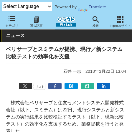
Powered by
Translate
クラウド Watch
トピック
協業・提携
国内
カテゴリ
過去記事
検索
Impressサイト
ニュース
ベリサーブとスミテムが提携、現行／新システム
比較テストの効率化を支援
石井 一志
2018年3月22日 13:04
リスト
株式会社ベリサーブと住友セメントシステム開発株式
会社（以下、スミテム）は22日、現行システムと新シス
テムの実行結果を比較検証するテスト（以下、現新比較
テスト）の効率化を支援するため、業務提携を行うと発
表した。