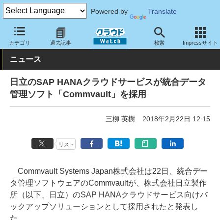
Powered by
Translate
クラウド Watch
サービス・ソフト
ソフトウェア
ストレージ
カテゴリ
過去記事
検索
Impressサイト
ニュース
日立のSAP HANAクラウドサービスが統合データ
管理ソフト「Commvault」を採用
三柳 英樹
2018年2月22日 12:15
リスト
Commvault Systems Japan株式会社は22日、統合デー
タ管理ソフトウェアのCommvaultが、株式会社日立製作
所（以下、日立）のSAP HANAクラウドサービス向けバ
ックアップソリューションとして採用されたと発表し
た。