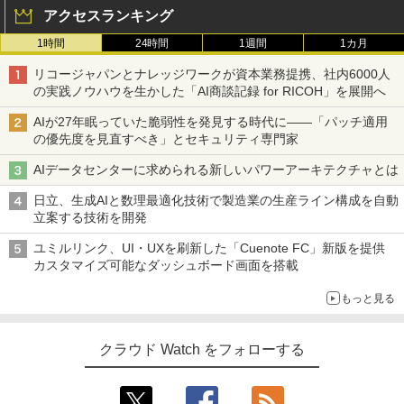
アクセスランキング
1時間
24時間
1週間
1カ月
リコージャパンとナレッジワークが資本業務提携、社内6000人
の実践ノウハウを生かした「AI商談記録 for RICOH」を展開へ
AIが27年眠っていた脆弱性を発見する時代に――「パッチ適用
の優先度を見直すべき」とセキュリティ専門家
AIデータセンターに求められる新しいパワーアーキテクチャとは
日立、生成AIと数理最適化技術で製造業の生産ライン構成を自動
立案する技術を開発
ユミルリンク、UI・UXを刷新した「Cuenote FC」新版を提供
カスタマイズ可能なダッシュボード画面を搭載
もっと見る
クラウド Watch をフォローする