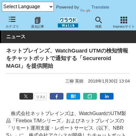
Powered by
Translate
クラウド Watch
セキュリティ
セキュリティサービス
カテゴリ
過去記事
検索
Impressサイト
ニュース
ネットブレインズ、WatchGuard UTMの検知情報
をチャットボットで通知する「Secureroid
MAGI」を提供開始
三柳 英樹
2018年1月30日 13:04
リスト
株式会社ネットブレインズは、WatchGuardのUTM製
品「Firebox T/Mシリーズ」およびネットブレインズの
「リモート運用支援・レポートサービス（以下、NBR
S）」に、株式会社アクシスが開発したチャットボット