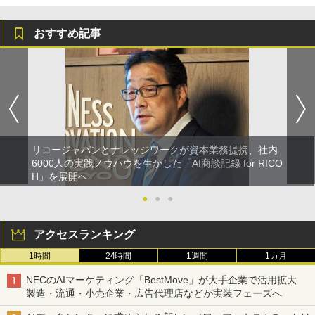
おすすめ記事
リコージャパンとナレッジワークが資本業務提携、社内
6000人の実践ノウハウを生かした「AI商談記録 for RICO
H」を展開へ
●
●
●
アクセスランキング
1時間
24時間
1週間
1カ月
NECのAIマーケティング「BestMove」が大手企業で活用拡大
製造・流通・小売企業・広告代理店などが実装フェーズへ