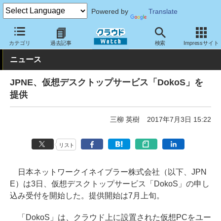
Powered by
Translate
クラウド Watch
サービス・ソフト
ソフトウェア
仮想化
カテゴリ
過去記事
検索
Impressサイト
ニュース
JPNE、仮想デスクトップサービス「DokoS」を
提供
三柳 英樹
2017年7月3日 15:22
リスト
日本ネットワークイネイブラー株式会社（以下、JPN
E）は3日、仮想デスクトップサービス「DokoS」の申し
込み受付を開始した。提供開始は7月上旬。
「DokoS」は、クラウド上に設置された仮想PCをユー