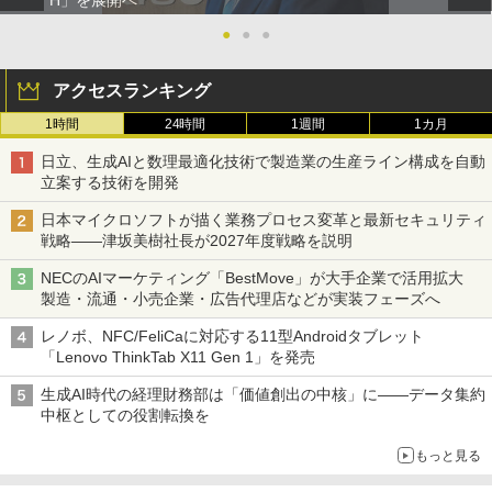
H」を展開へ
●
●
●
アクセスランキング
1時間
24時間
1週間
1カ月
日立、生成AIと数理最適化技術で製造業の生産ライン構成を自動
立案する技術を開発
日本マイクロソフトが描く業務プロセス変革と最新セキュリティ
戦略――津坂美樹社長が2027年度戦略を説明
NECのAIマーケティング「BestMove」が大手企業で活用拡大
製造・流通・小売企業・広告代理店などが実装フェーズへ
レノボ、NFC/FeliCaに対応する11型Androidタブレット
「Lenovo ThinkTab X11 Gen 1」を発売
生成AI時代の経理財務部は「価値創出の中核」に――データ集約
中枢としての役割転換を
もっと見る