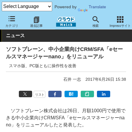
Powered by
Translate
クラウド Watch
サービス・ソフト
サービス
CRM・マーケテ
カテゴリ
過去記事
検索
Impressサイト
ニュース
ソフトブレーン、中小企業向けCRM/SFA「eセー
ルスマネージャーnano」をリニューアル
スマホ版、PC版ともに操作性を改善
石井 一志
2017年6月26日 15:38
リスト
ソフトブレーン株式会社は26日、月額1000円で使用で
きる中小企業向けCRM/SFA「eセールスマネージャーna
no」をリニューアルしたと発表した。