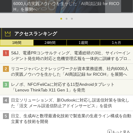
6000人の実践ノウハウを生かした「AI商談記録 for RICO
H」を展開へ
●
●
●
アクセスランキング
1時間
24時間
1週間
1カ月
S&J、電通PRコンサルティング、電通総研の3社、サイバーイン
シデント発生時の対応と危機管理広報を一体的に訓練するプログ
ラムを提供
リコージャパンとナレッジワークが資本業務提携、社内6000人
の実践ノウハウを生かした「AI商談記録 for RICOH」を展開へ
レノボ、NFC/FeliCaに対応する11型Androidタブレット
「Lenovo ThinkTab X11 Gen 1」を発売
日立ソリューションズ、新Outlookに対応し誤送信対策を強化し
た「活文 メール誤送信防止アドインサービス」を提供
日立、生成AIと数理最適化技術で製造業の生産ライン構成を自動
立案する技術を開発
もっと見る