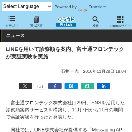
Powered by
Translate
クラウド Watch
トピック
導入事例
その他
カテゴリ
過去記事
検索
Impressサイト
ニュース
LINEを用いて診察順を案内、富士通フロンテック
が実証実験を実施
石井 一志
2016年11月29日 18:04
リスト
富士通フロンテック株式会社は29日、SNSを活用した
診察順案内サービスを構築し、11月7日から11日の期間
で実証実験を行ったと発表した。
同社では、LINE株式会社が提供する「Messaging AP