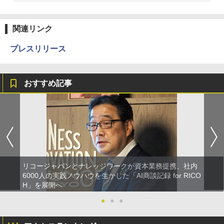
関連リンク
プレスリリース
おすすめ記事
リコージャパンとナレッジワークが資本業務提携、社内
6000人の実践ノウハウを生かした「AI商談記録 for RICO
H」を展開へ
●
●
●