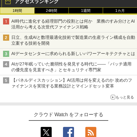
アクセスランキング
1時間
24時間
1週間
1カ月
AI時代に進化する経理部門の役割とは何か 業務のすみ分けとAI
活用から考える次世代ファイナンス戦略
日立、生成AIと数理最適化技術で製造業の生産ライン構成を自動
立案する技術を開発
AIデータセンターに求められる新しいパワーアーキテクチャとは
AIが27年眠っていた脆弱性を発見する時代に――「パッチ適用
の優先度を見直すべき」とセキュリティ専門家
【パネルディスカッション】AI活用は何を変えるのか 攻めのフ
ァイナンスを実現する業務設計とマインドセット変革
もっと見る
クラウド Watch をフォローする