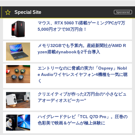
Special Site
マウス、RTX 5060 Ti搭載ゲーミングPCが7万
5,000円オフで30万円台！
メモリ32GBでも予算内。産経新聞社がAMD R
yzen搭載dynabookを2千台導入
エントリーなのに脅威の実力!「Osprey」Nobl
e Audioワイヤレスイヤフォン4機種を一気に聴
く
クリエイティブが作った2万円台の“小さなピュ
アオーディオスピーカー”
ハイグレードテレビ「TCL Q7D Pro」。圧巻の
色彩美で映画＆ゲームが極上体験に