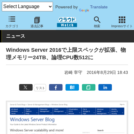
Powered by
Translate
クラウド Watch
サービス・ソフト
ソフトウェア
OS
カテゴリ
過去記事
検索
Impressサイト
ニュース
Windows Server 2016で上限スペックが拡張、物
理メモリー24TB、論理CPU数512に
岩崎 宰守
2016年8月29日 18:43
リスト