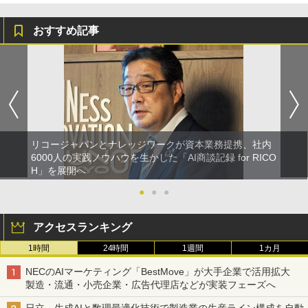
おすすめ記事
リコージャパンとナレッジワークが資本業務提携、社内
6000人の実践ノウハウを生かした「AI商談記録 for RICO
H」を展開へ
●
●
●
アクセスランキング
1時間
24時間
1週間
1カ月
NECのAIマーケティング「BestMove」が大手企業で活用拡大
製造・流通・小売企業・広告代理店などが実装フェーズへ