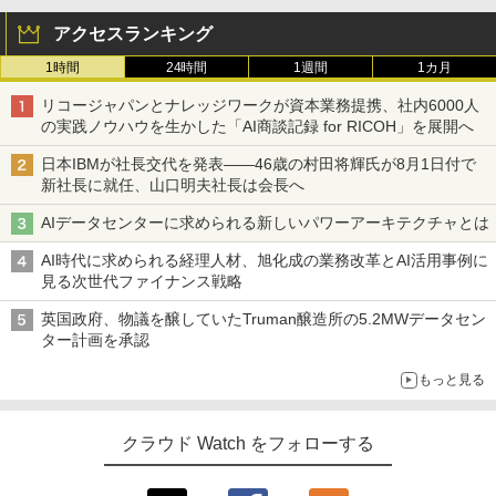
アクセスランキング
1時間
24時間
1週間
1カ月
リコージャパンとナレッジワークが資本業務提携、社内6000人
の実践ノウハウを生かした「AI商談記録 for RICOH」を展開へ
日本IBMが社長交代を発表――46歳の村田将輝氏が8月1日付で
新社長に就任、山口明夫社長は会長へ
AIデータセンターに求められる新しいパワーアーキテクチャとは
AI時代に求められる経理人材、旭化成の業務改革とAI活用事例に
見る次世代ファイナンス戦略
英国政府、物議を醸していたTruman醸造所の5.2MWデータセン
ター計画を承認
もっと見る
クラウド Watch をフォローする