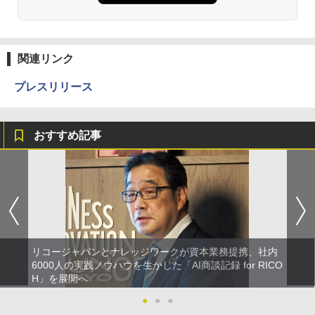
関連リンク
プレスリリース
おすすめ記事
リコージャパンとナレッジワークが資本業務提携、社内
6000人の実践ノウハウを生かした「AI商談記録 for RICO
H」を展開へ
●
●
●