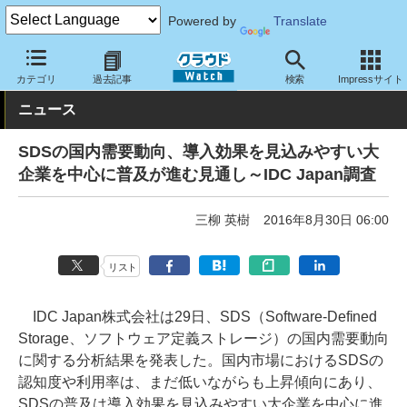
Powered by
Translate
クラウド Watch
トピック
調査・予測
カテゴリ
過去記事
検索
Impressサイト
ニュース
SDSの国内需要動向、導入効果を見込みやすい大
企業を中心に普及が進む見通し～IDC Japan調査
三柳 英樹
2016年8月30日 06:00
リスト
IDC Japan株式会社は29日、SDS（Software-Defined
Storage、ソフトウェア定義ストレージ）の国内需要動向
に関する分析結果を発表した。国内市場におけるSDSの
認知度や利用率は、まだ低いながらも上昇傾向にあり、
SDSの普及は導入効果を見込みやすい大企業を中心に進