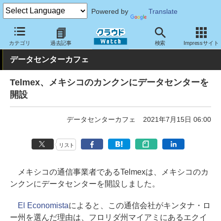
Powered by
Translate
クラウド Watch
ハード・インフラ
データセンター
カテゴリ
過去記事
検索
Impressサイト
データセンターカフェ
Telmex、メキシコのカンクンにデータセンターを
開設
データセンターカフェ
2021年7月15日 06:00
リスト
メキシコの通信事業者であるTelmexは、メキシコのカ
ンクンにデータセンターを開設しました。
El Economista
によると、この通信会社がキンタナ・ロ
ー州を選んだ理由は、フロリダ州マイアミにあるエクイ