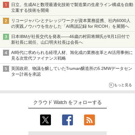
日立、生成AIと数理最適化技術で製造業の生産ライン構成を自動
立案する技術を開発
リコージャパンとナレッジワークが資本業務提携、社内6000人
の実践ノウハウを生かした「AI商談記録 for RICOH」を展開へ
日本IBMが社長交代を発表――46歳の村田将輝氏が8月1日付で
新社長に就任、山口明夫社長は会長へ
AI時代に求められる経理人材、旭化成の業務改革とAI活用事例に
見る次世代ファイナンス戦略
英国政府、物議を醸していたTruman醸造所の5.2MWデータセン
ター計画を承認
もっと見る
クラウド Watch をフォローする