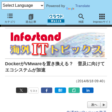
Powered by
Translate
Infostand海外ITトピックス
カテゴリ
過去記事
検索
Impressサイト
DockerがVMwareを置き換える？ 普及に向けて
エコシステムが加速
（2014/8/18 09:40）
リスト
次へ