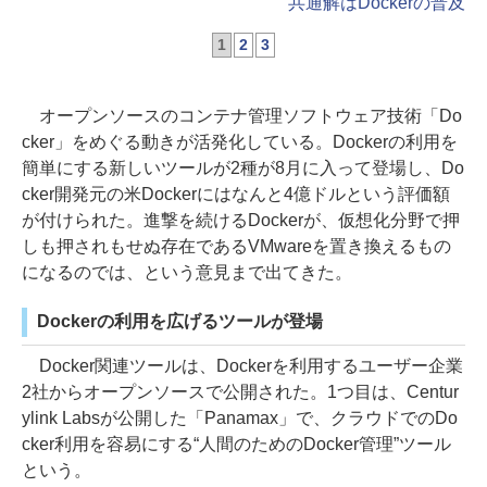
共通解はDockerの普及
1
2
3
オープンソースのコンテナ管理ソフトウェア技術「Do
cker」をめぐる動きが活発化している。Dockerの利用を
簡単にする新しいツールが2種が8月に入って登場し、Do
cker開発元の米Dockerにはなんと4億ドルという評価額
が付けられた。進撃を続けるDockerが、仮想化分野で押
しも押されもせぬ存在であるVMwareを置き換えるもの
になるのでは、という意見まで出てきた。
Dockerの利用を広げるツールが登場
Docker関連ツールは、Dockerを利用するユーザー企業
2社からオープンソースで公開された。1つ目は、Centur
ylink Labsが公開した「Panamax」で、クラウドでのDo
cker利用を容易にする“人間のためのDocker管理”ツール
という。