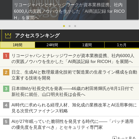
リコージャパンとナレッジワークが資本業務提携、社内
6000人の実践ノウハウを生かした「AI商談記録 for RICO
H」を展開へ
●
●
●
アクセスランキング
1時間
24時間
1週間
1カ月
リコージャパンとナレッジワークが資本業務提携、社内6000人
の実践ノウハウを生かした「AI商談記録 for RICOH」を展開へ
日立、生成AIと数理最適化技術で製造業の生産ライン構成を自動
立案する技術を開発
日本IBMが社長交代を発表――46歳の村田将輝氏が8月1日付で
新社長に就任、山口明夫社長は会長へ
AI時代に求められる経理人材、旭化成の業務改革とAI活用事例に
見る次世代ファイナンス戦略
AIが27年眠っていた脆弱性を発見する時代に――「パッチ適用
の優先度を見直すべき」とセキュリティ専門家
もっと見る