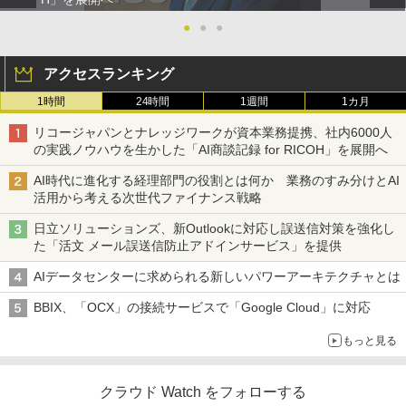
●
●
●
アクセスランキング
1時間
24時間
1週間
1カ月
リコージャパンとナレッジワークが資本業務提携、社内6000人
の実践ノウハウを生かした「AI商談記録 for RICOH」を展開へ
AI時代に進化する経理部門の役割とは何か 業務のすみ分けとAI
活用から考える次世代ファイナンス戦略
日立ソリューションズ、新Outlookに対応し誤送信対策を強化し
た「活文 メール誤送信防止アドインサービス」を提供
AIデータセンターに求められる新しいパワーアーキテクチャとは
BBIX、「OCX」の接続サービスで「Google Cloud」に対応
もっと見る
クラウド Watch をフォローする