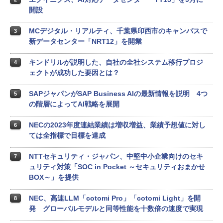
開設
MCデジタル・リアルティ、千葉県印西市のキャンパスで
3
新データセンター「NRT12」を開業
キンドリルが説明した、自社の全社システム移行プロジ
4
ェクトが成功した要因とは？
SAPジャパンがSAP Business AIの最新情報を説明 4つ
5
の階層によってAI戦略を展開
NECの2023年度連結業績は増収増益、業績予想値に対し
6
ては全指標で目標を達成
NTTセキュリティ・ジャパン、中堅中小企業向けのセキ
7
ュリティ対策「SOC in Pocket ～セキュリティおまかせ
BOX～」を提供
NEC、高速LLM「cotomi Pro」「cotomi Light」を開
8
発 グローバルモデルと同等性能を十数倍の速度で実現