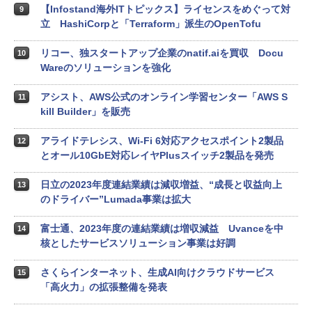
【Infostand海外ITトピックス】ライセンスをめぐって対
9
立 HashiCorpと「Terraform」派生のOpenTofu
リコー、独スタートアップ企業のnatif.aiを買収 Docu
10
Wareのソリューションを強化
アシスト、AWS公式のオンライン学習センター「AWS S
11
kill Builder」を販売
アライドテレシス、Wi-Fi 6対応アクセスポイント2製品
12
とオール10GbE対応レイヤPlusスイッチ2製品を発売
日立の2023年度連結業績は減収増益、“成長と収益向上
13
のドライバー”Lumada事業は拡大
富士通、2023年度の連結業績は増収減益 Uvanceを中
14
核としたサービスソリューション事業は好調
さくらインターネット、生成AI向けクラウドサービス
15
「高火力」の拡張整備を発表