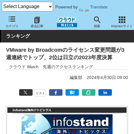
Powered by
Translate
クラウド Watch
トピック
ランキング
カテゴリ
過去記事
検索
Impressサイト
ランキング
VMware by Broadcomのライセンス変更問題が3
週連続でトップ、2位は日立の2023年度決算
クラウド Watch 先週のアクセスランキング
編集部
2024年4月30日 09:00
リスト