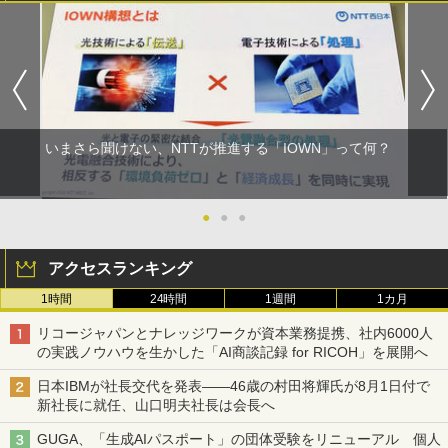
いまさら聞けない、NTTが推進する「IOWN」って何？
●
●
●
アクセスランキング
1時間
24時間
1週間
1カ月
リコージャパンとナレッジワークが資本業務提携、社内6000人
の実践ノウハウを生かした「AI商談記録 for RICOH」を展開へ
日本IBMが社長交代を発表――46歳の村田将輝氏が8月1日付で
新社長に就任、山口明夫社長は会長へ
GUGA、「生成AIパスポート」の団体受験をリニューアル 個人