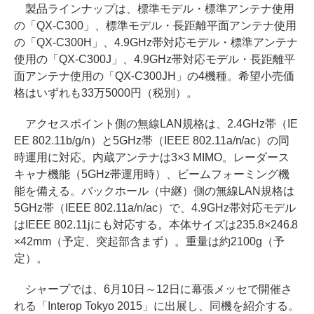
製品ラインナップは、標準モデル・標準アンテナ使用
の「QX-C300」、標準モデル・長距離平面アンテナ使用
の「QX-C300H」、4.9GHz帯対応モデル・標準アンテナ
使用の「QX-C300J」、4.9GHz帯対応モデル・長距離平
面アンテナ使用の「QX-C300JH」の4機種。希望小売価
格はいずれも33万5000円（税別）。
アクセスポイント側の無線LAN規格は、2.4GHz帯（IE
EE 802.11b/g/n）と5GHz帯（IEEE 802.11a/n/ac）の同
時運用に対応。内蔵アンテナは3×3 MIMO。レーダース
キャナ機能（5GHz帯運用時）、ビームフォーミング機
能を備える。バックホール（中継）側の無線LAN規格は
5GHz帯（IEEE 802.11a/n/ac）で、4.9GHz帯対応モデル
はIEEE 802.11jにも対応する。本体サイズは235.8×246.8
×42mm（予定、突起部含まず）。重量は約2100g（予
定）。
シャープでは、6月10日～12日に幕張メッセで開催さ
れる「Interop Tokyo 2015」に出展し、同機を紹介する。