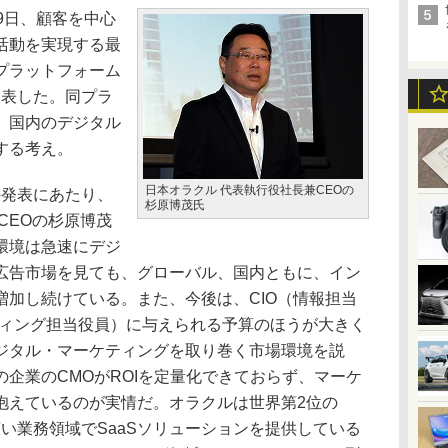
9日、顧客を中心
活動を実現する最
プラットフォーム
d」を発表した。同プラ
、国内のデジタル
する考え。
日本オラクル 代表執行役社長兼CEOの
ud」の発表にあたり、
杉原博茂氏
CEOの杉原博茂
環境は急速にデジ
広告市場を見ても、グローバル、国内ともに、イン
増加し続けている。また、今後は、CIO（情報担当
ティング担当役員）に与えられる予算のほうが大きく
ジタル・マーケティングを取り巻く市場環境を説
企業のCMOがROIを定量化できておらず、マーケ
抱えているのが実情だ。オラクルは世界第2位の
広い業務領域でSaaSソリューションを提供している