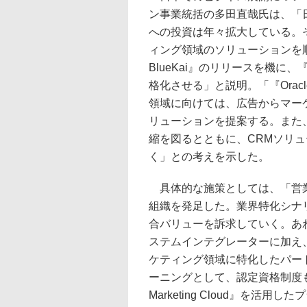
ン事業統括の多田直哉氏は、「
への投資は年々拡大している。そ
ィング領域のソリューションを順
BlueKai』のリリースを機に、『Or
格化させる」と説明。「『Oracle 
領域に向けては、広告からマーケ
リューションを提案する。また
縮を図るとともに、CRMソリ
く」との考えを示した。
具体的な施策としては、「営業体制を強
組織を発足した。業界特化シナ
合バリューを訴求していく。あ
ステムインテグレーターに加え
ケティング領域に特化したパー
ーニングとして、認定資格制度も
Marketing Cloud』を