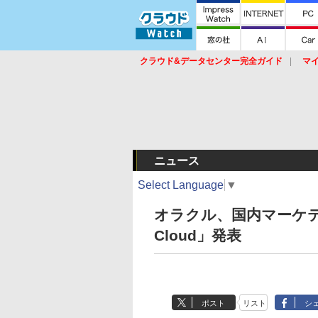
クラウド&データセンター完全ガイド
マ
サービス
セキュリティ
ネットワーク
スイッチ
ルータ
導入事例
イベ
ニュース
Select Language
▼
オラクル、国内マーケティン
Cloud」発表
ポスト
リスト
シ