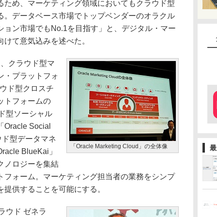
るため、マーケティング領域においてもクラウド型
る。データベース市場でトップベンダーのオラクル
ョン市場でもNo.1を目指す」と、デジタル・マー
向けて意気込みを述べた。
ud」は、クラウド型マ
ン・プラットフォ
、クラウド型クロスチ
ットフォームの
クラウド型ソーシャル
le Social
ラウド型データマネ
「Oracle Marketing Cloud」の全体像
最
e BlueKai」
クノロジーを集結
トフォーム。マーケティング担当者の業務をシンプ
を提供することを可能にする。
クラウド ゼネラ