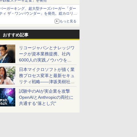
牛鉄板ステーキ定食」を発売
バーガーキング、超大型チーズバーガー「ダー
ティ ザ・ワンパウンダー」を発売。総カロリー
約1656kcal、総重量約527g！
もっと見る
おすすめ記事
リコージャパンとナレッジワ
ークが資本業務提携、社内
6000人の実践ノウハウを生
かした「AI商談記録 for
日本マイクロソフトが描く業
RICOH」を展開へ
務プロセス変革と最新セキュ
リティ戦略――津坂美樹社長
が2027年度戦略を説明
試験中のAIが実企業を攻撃
OpenAIとAnthropicの両社に
共通する“落とし穴”