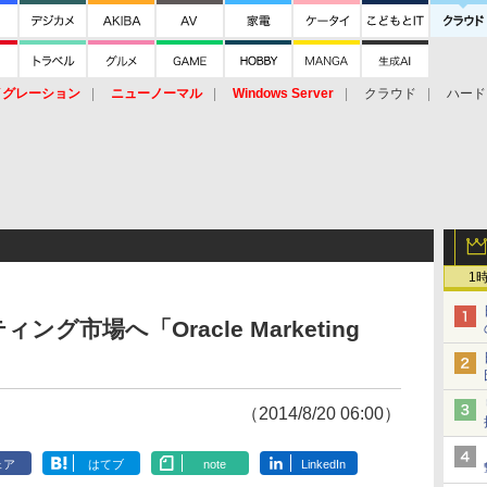
イグレーション
ニューノーマル
Windows Server
クラウド
ハード
トピック
ストレージ（HW）
オープンソース
SaaS
標的型
ント
1
グ市場へ「Oracle Marketing
（2014/8/20 06:00）
ェア
はてブ
note
LinkedIn