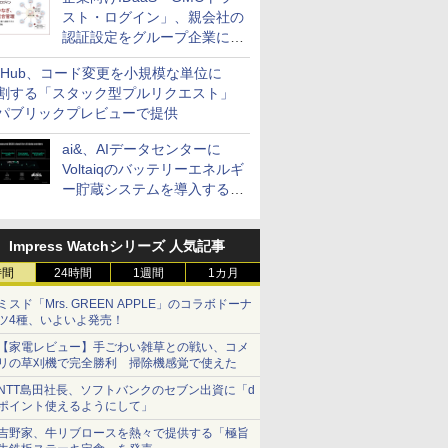
スト・ログイン」、親会社の
認証設定をグループ企業に展
開できる新機能を提供
itHub、コード変更を小規模な単位に
割する「スタック型プルリクエスト」
パブリックプレビューで提供
ai&、AIデータセンターに
Voltaiqのバッテリーエネルギ
ー貯蔵システムを導入する計
画を発表
Impress Watchシリーズ 人気記事
時間
24時間
1週間
1カ月
ミスド「Mrs. GREEN APPLE」のコラボドーナ
ツ4種、いよいよ発売！
【家電レビュー】手ごわい雑草との戦い、コメ
リの草刈機で完全勝利 掃除機感覚で使えた
NTT島田社長、ソフトバンクのセブン出資に「d
ポイント使えるようにして」
吉野家、牛リブロースを熱々で提供する「極旨