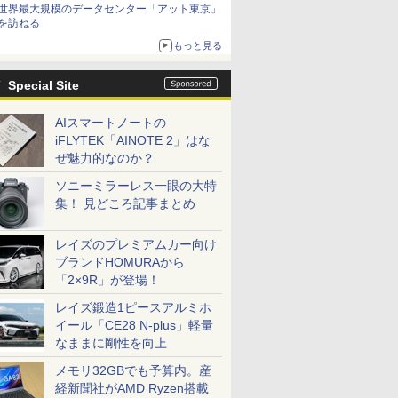
世界最大規模のデータセンター「アット東京」
を訪ねる
もっと見る
Special Site
AIスマートノートの
iFLYTEK「AINOTE 2」はな
ぜ魅力的なのか？
ソニーミラーレス一眼の大特
集！ 見どころ記事まとめ
レイズのプレミアムカー向け
ブランドHOMURAから
「2×9R」が登場！
レイズ鍛造1ピースアルミホ
イール「CE28 N-plus」軽量
なままに剛性を向上
メモリ32GBでも予算内。産
経新聞社がAMD Ryzen搭載