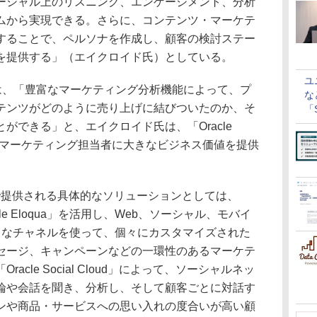
ーシャル上のリスニング、エンゲージメント、分析
ムから実現できる。さらに、コンテンツ・マーケテ
することで、ペルソナを作成し、顧客の検討ステー
を提供する」（エイクロイド氏）としている。
ユ
は、「豊富なマーケティング分析機能によって、プ
な
テンツがどのように売り上げに結びついたのか、そ
「S
に
ができる」と、エイクロイド氏は、「Oracle
より企業のマーケティング担当者に大きなビジネス価値を提供
Cloud」で提供される具体的なソリューションとしては、
Oracle Eloqua」を活用し、Web、ソーシャル、モバイ
まなチャネルを使って、個々にカスタマイズされた
セージ、キャンペーンなどの一環性のあるマーケテ
cle Social Cloud」によって、ソーシャルネッ
論や会話を聞き、分析し、そして顧客ごとに対話す
ンや商品・サービスへの思い入れの度合いが高い顧