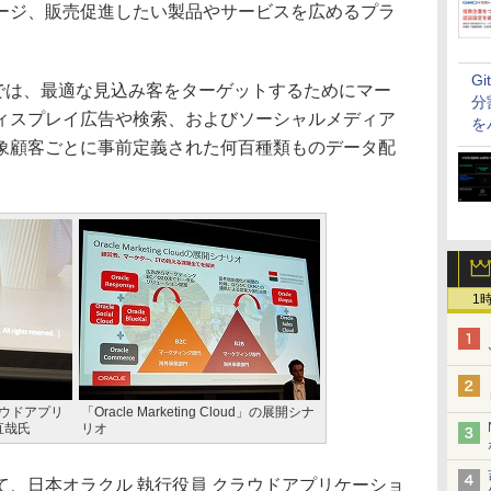
ージ、販売促進したい製品やサービスを広めるプラ
G
Kai」では、最適な見込み客をターゲットするためにマー
分
ィスプレイ広告や検索、およびソーシャルメディア
を
象顧客ごとに事前定義された何百種類ものデータ配
1
ラウドアプリ
「Oracle Marketing Cloud」の展開シナ
直哉氏
リオ
、日本オラクル 執行役員 クラウドアプリケーショ