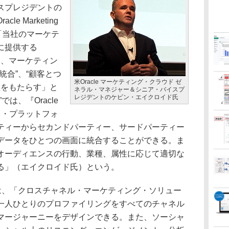
スプレジデントの
 Marketing
、「当社のマーケテ
に提供する
d』では、マーケティン
統合”、“顧客とつ
米Oracle マーケティング・クラウド ゼ
値をもたらす」と
ネラル・マネジャー＆シニア・バイスプ
レジデントのケビン・エイクロイド氏
は、『Oracle
ント・プラットフォ
ティーからセカンドパーティー、サードパーティー
データをひとつの画面に統合することができる。ま
オーディエンスの行動、業種、属性に応じて適切な
る」（エイクロイド氏）という。
は、「クロスチャネル・マーケティング・ソリュー
一人ひとりのプロファイリングをすべてのチャネル
マージャーニーをデザインできる。また、ソーシャ