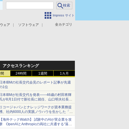
Impress サイト
全カテゴリ
ウェア
ソフトウェア
攻撃対策
マルウェア対策
アクセスランキング
時間
24時間
1週間
1カ月
日本IBMの社長交代会見のレポート記事が先週
の1位
日本IBMが社長交代を発表――46歳の村田将輝
氏が8月1日付で新社長に就任、山口明夫社長は
会長へ
リコージャパンとナレッジワークが資本業務提
携、社内6000人の実践ノウハウを生かした「AI
商談記録 for RICOH」を展開へ
【海外テックWatch】 試験中のAIが実企業を攻
撃 OpenAIとAnthropicの両社に共通する“落と
し穴”