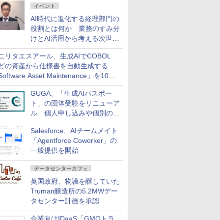
イベント
AI時代に進化する経理部門の
役割とは何か 業務のすみ分
けとAI活用から考える次世代
ファイナンス戦略
ニリタエスアール、生成AIでCOBOL
どの資産から仕様書を自動生成する
oftware Asset Maintenance」を10月
発売
GUGA、「生成AIパスポー
ト」の団体受験をリニューア
ル 個人申し込みや個別の支
払いなどに対応
Salesforce、AIチームメイト
「Agentforce Coworker」の
一般提供を開始
データセンターカフェ
英国政府、物議を醸していた
Truman醸造所の5.2MWデー
タセンター計画を承認
企業向けIDaaS「GMOトラ