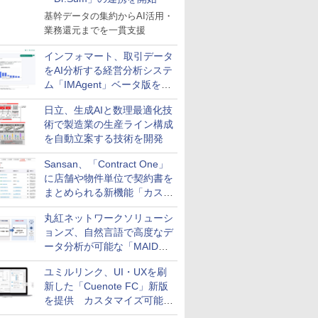
基幹データの集約からAI活用・
業務還元までを一貫支援
インフォマート、取引データ
をAI分析する経営分析システ
ム「IMAgent」ベータ版を提
供
日立、生成AIと数理最適化技
術で製造業の生産ライン構成
を自動立案する技術を開発
Sansan、「Contract One」
に店舗や物件単位で契約書を
まとめられる新機能「カスタ
ム契約ツリー」を追加
丸紅ネットワークソリューシ
ョンズ、自然言語で高度なデ
ータ分析が可能な「MAIDOA
AI ASSIST」を9月より提供
ユミルリンク、UI・UXを刷
新した「Cuenote FC」新版
を提供 カスタマイズ可能な
ダッシュボード画面を搭載