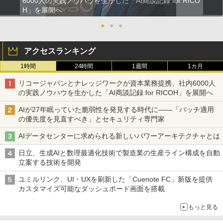
6000人の実践ノウハウを生かした「AI商談記録 for RICO
H」を展開へ
●
●
●
アクセスランキング
1時間
24時間
1週間
1カ月
リコージャパンとナレッジワークが資本業務提携、社内6000人
の実践ノウハウを生かした「AI商談記録 for RICOH」を展開へ
AIが27年眠っていた脆弱性を発見する時代に――「パッチ適用
の優先度を見直すべき」とセキュリティ専門家
AIデータセンターに求められる新しいパワーアーキテクチャとは
日立、生成AIと数理最適化技術で製造業の生産ライン構成を自動
立案する技術を開発
ユミルリンク、UI・UXを刷新した「Cuenote FC」新版を提供
カスタマイズ可能なダッシュボード画面を搭載
もっと見る