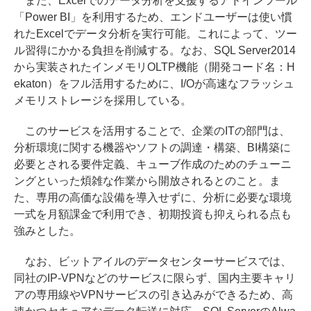
また、Excelでのデータ分析を支援するアドインツール
「Power BI」を利用するため、エンドユーザーは使い慣
れたExcelでデータ分析を実行可能。これによって、ツー
ル習得にかかる負担を削減する。なお、SQL Server2014
から実装されたインメモリOLTP機能（開発コード名：H
ekaton）をフル活用するために、I/Oが高速なフラッシュ
メモリストレージを採用している。
このサービスを活用することで、企業のITの部門は、
分析環境に関する機器やソフトの調達・構築、BI構築に
必要とされる要件定義、キューブ作成のためのチューニ
ングといった煩雑な作業から開放されるとのこと。ま
た、専用の高価な設備を導入せずに、分析に必要な環境
一式を月額課金で利用でき、初期投資も抑えられる点も
強みとした。
なお、ビットアイルのデータセンターサービスでは、
同社のIP-VPNなどのサービスに限らず、国内主要キャリ
アの専用線やVPNサービスの引き込みができるため、高