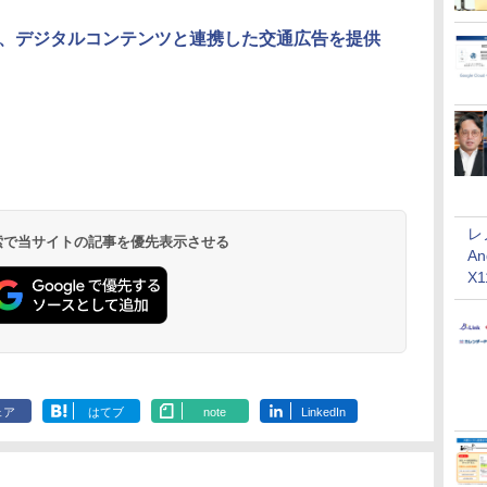
、デジタルコンテンツと連携した交通広告を提供
レ
 検索で当サイトの記事を優先表示させる
An
X
ェア
はてブ
note
LinkedIn