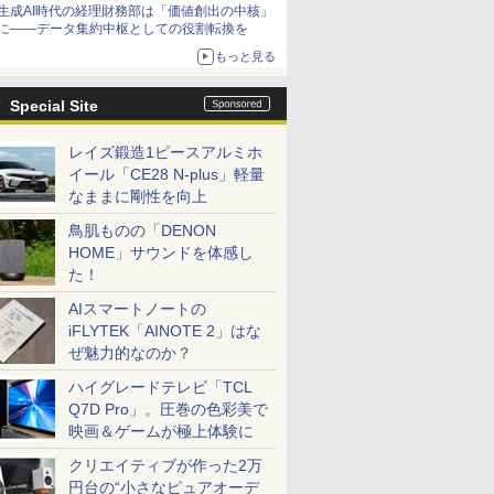
生成AI時代の経理財務部は「価値創出の中核」
に――データ集約中枢としての役割転換を
もっと見る
Special Site
レイズ鍛造1ピースアルミホ
イール「CE28 N-plus」軽量
なままに剛性を向上
鳥肌ものの「DENON
HOME」サウンドを体感し
た！
AIスマートノートの
iFLYTEK「AINOTE 2」はな
ぜ魅力的なのか？
ハイグレードテレビ「TCL
Q7D Pro」。圧巻の色彩美で
映画＆ゲームが極上体験に
クリエイティブが作った2万
円台の“小さなピュアオーデ