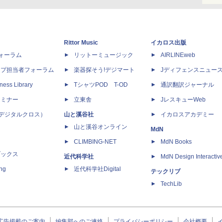
Rittor Music
イカロス出版
dフォーラム
リットーミュージック
AIRLINEweb
ップ担当者フォーラム
楽器探そう!デジマート
Jディフェンスニュー
ness Library
TシャツPOD T-OD
通訳翻訳ジャーナル
セミナー
立東舎
JレスキューWeb
 X（デジタルクロス）
山と溪谷社
イカロスアカデミー
山と溪谷オンライン
MdN
CLIMBING-NET
MdN Books
ブックス
近代科学社
MdN Design Interactiv
ing
近代科学社Digital
テックリブ
TechLib
広告掲載のご案内
編集部へのご連絡
プライバシーポリシー
会社概要