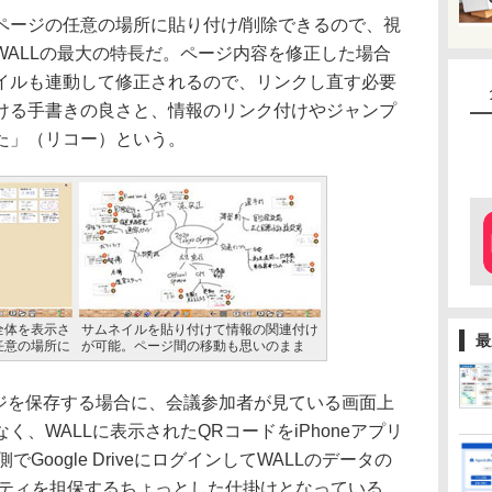
ージの任意の場所に貼り付け/削除できるので、視
WALLの最大の特長だ。ページ内容を修正した場合
イルも連動して修正されるので、リンクし直す必要
ける手書きの良さと、情報のリンク付けやジャンプ
た」（リコー）という。
全体を表示さ
サムネイルを貼り付けて情報の関連付け
最
任意の場所に
が可能。ページ間の移動も思いのまま
たページを保存する場合に、会議参加者が見ている画面上
、WALLに表示されたQRコードをiPhoneアプリ
でGoogle DriveにログインしてWALLのデータの
リティを担保するちょっとした仕掛けとなっている。