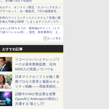
に。全5種で8月下旬発売
カルディ、オンライン限定「ネコバッグ＆タン
ブラーセット」を一般販売。7月の抽選販売の
当選無効分
令和のファミコンディスクシステム？安価に書
き換え可能なGB用「しましまディスクシステ
ム」
はやぶさ50％オフの「新幹線eチケット（トク
だ値スペシャル28）」発売。秋冬乗車分、えき
ねっと限定
もっと見る
おすすめ記事
リコージャパンとナレッジワ
ークが資本業務提携、社内
6000人の実践ノウハウを生
かした「AI商談記録 for
日本マイクロソフトが描く業
RICOH」を展開へ
務プロセス変革と最新セキュ
リティ戦略――津坂美樹社長
が2027年度戦略を説明
試験中のAIが実企業を攻撃
OpenAIとAnthropicの両社に
共通する“落とし穴”