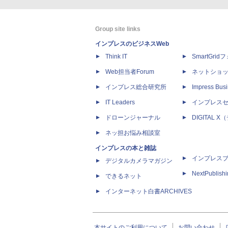
Group site links
インプレスのビジネスWeb
Think IT
SmartGri
Web担当者Forum
ネットショ
インプレス総合研究所
Impress Busi
IT Leaders
インプレス
ドローンジャーナル
DIGITAL
ネッ担お悩み相談室
インプレスの本と雑誌
インプレス
デジタルカメラマガジン
NextPublish
できるネット
インターネット白書ARCHIVES
本サイトのご利用について
お問い合わせ