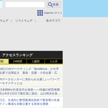
Impress サイト
全カテゴリ
ウェア
ソフトウェア
攻撃対策
マルウェア対策
アクセスランキング
時間
24時間
1週間
1カ月
NECのAIマーケティング「BestMove」が大手
企業で活用拡大 製造・流通・小売企業・広告
代理店などが実装フェーズへ
AIデータセンターに求められる新しいパワーア
ーキテクチャとは
日本IBMが社長交代を発表――46歳の村田将輝
氏が8月1日付で新社長に就任、山口明夫社長は
会長へ
日立、生成AIと数理最適化技術で製造業の生産
ライン構成を自動立案する技術を開発