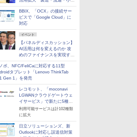
活用拡大 製造・流通・小売
企業・広告代理店などが実装
BBIX、「OCX」の接続サー
フェーズへ
ビスで「Google Cloud」に
対応
イベント
【パネルディスカッション】
AI活用は何を変えるのか 攻
めのファイナンスを実現する
業務設計とマインドセット変
ノボ、NFC/FeliCaに対応する11型
革
droidタブレット「Lenovo ThinkTab
11 Gen 1」を発売
レコモット、「moconavi
LGWANクラウドゲートウェ
イサービス」で新たに5種類
のサービスと連携開始
利用可能サービスは計102種類
に拡大
日立ソリューションズ、新
Outlookに対応し誤送信対策