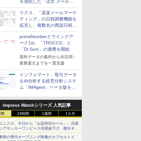
を強化した「活文 メール誤
送信防止アドインサービス」
ラクス、「楽楽メールマーケ
を提供
ティング」の日程調整機能を
拡充し、複数名の商談日程調
整を効率化
primeNumberとウイングア
ーク1st、「TROCCO」と
「Dr.Sum」の連携を開始
基幹データの集約からAI活用・
業務還元までを一貫支援
インフォマート、取引データ
をAI分析する経営分析システ
ム「IMAgent」ベータ版を提
供
Impress Watchシリーズ 人気記事
時間
24時間
1週間
1カ月
ユニクロ、今日から「お盆特別セール」。涼感
シアサッカーワンピース待望値下げ、撥水ギア
ショーツは1990円に
東映の歴代オープニング映像がカプセルトイ