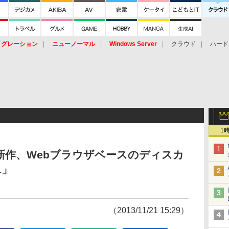
イグレーション
ニューノーマル
Windows Server
クラウド
ハード
トピック
ストレージ（HW）
オープンソース
SaaS
標的型
ント
1
」新作、Webブラウザベースのディスカ
L」
（2013/11/21 15:29）