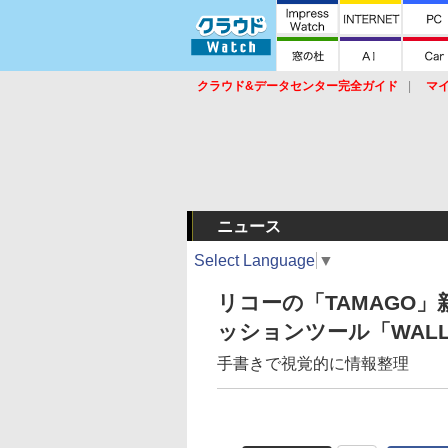
クラウド&データセンター完全ガイド
マ
サービス
セキュリティ
ネットワーク
スイッチ
ルータ
導入事例
イベ
ニュース
Select Language
▼
リコーの「TAMAGO
ッションツール「WAL
手書きで視覚的に情報整理