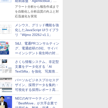
統制基盤「AgenticBlue」を
導入
アラート分析から報告作成まで
を自動化し分析品質の向上と対
応迅速化を実現
メシウス、グリッド機能を強
化したJavaScript UIライブラ
リ「Wijmo 2026J v1.1」
S&J、電通PRコンサルティン
グ、電通総研の3社、サイバ
ーインシデント発生時の対応
と危機管理広報を一体的に訓
さくら情報システム、非定型
練するプログラムを提供
文書をデータ化する「AI
TextSifta」を強化 写真情報
のデータ化などに対応
パーソルビジネスプロセスデ
ザイン、採用データを集約・
可視化する採用レポート高速
化サービスを提供
NECのAIマーケティング
「BestMove」が大手企業で