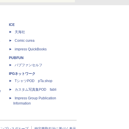
ICE
天海社
ス
Comic curea
impress QuickBooks
PUBFUN
パブファンセルフ
IPGネットワーク
TシャツPOD pTa.shop
カスタム写真集POD fabli
e
Impress Group Publication
Information
インプレスグループ
特定商取引法に基づく表示