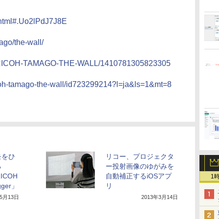
1.html#.Uo2lPdJ7J8E
ago/the-wall/
es/RICOH-TAMAGO-THE-WALL/1410781305823305
ricoh-tamago-the-wall/id723299214?l=ja&ls=1&mt=8
モをひ
リコー、プロジェクタ
る
ー投射画像のゆがみを
ICOH
自動補正するiOSアプ
1
gger」
リ
年5月13日
2013年3月14日