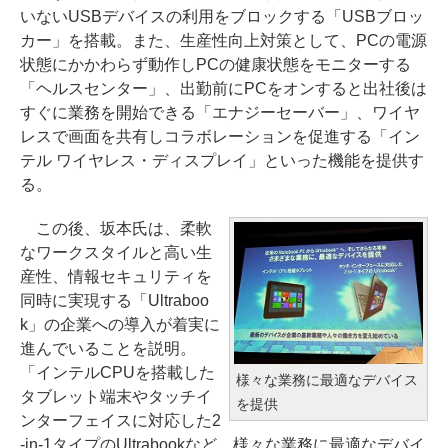
いないUSBデバイスの利用をブロックする「USBブロッ
カー」を搭載。また、生産性向上対策として、PCの電源
状態にかかわらず動作しPCの健康状態をモニターする
「ヘルスセンター」、出勤前にPCをオンすると出社後は
すぐに業務を開始できる「エナジーセーバー」、ワイヤ
レスで画面を共有しコラボレーションを促進する「イン
テル ワイヤレス・ディスプレイ」といった機能を提供す
る。
この後、坂本氏は、柔軟
なワークスタイルと高い生
産性、情報セキュリティを
同時に実現する「Ultraboo
k」の企業への導入が着実に
進んでいることを説明。
「インテルCPUを搭載した
様々な業務に最適なデバイス
タブレット端末やタッチイ
を提供
ンターフェイスに対応した2
-in-1タイプのUltrabookなど、様々な業務に最適なデバイ