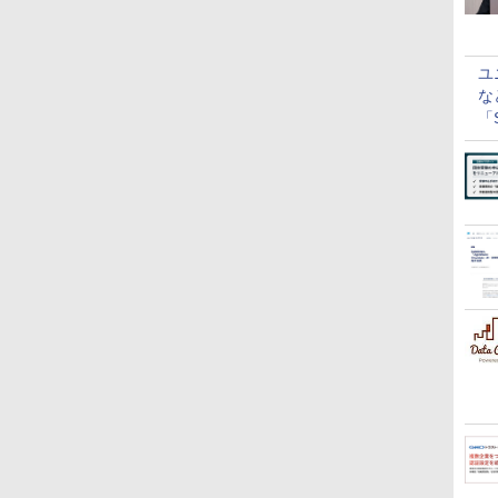
ユ
な
「S
に