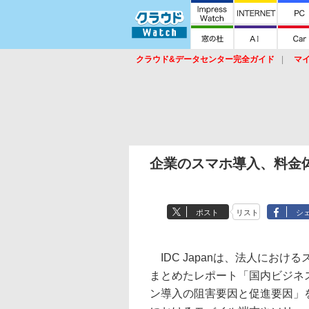
クラウド&データセンター完全ガイド
マ
サービス
セキュリティ
ネットワーク
スイッチ
ルータ
導入事例
イベ
企業のスマホ導入、料金体
ポスト
リスト
シ
IDC Japanは、法人にお
まとめたレポート「国内ビジネ
ン導入の阻害要因と促進要因」を発