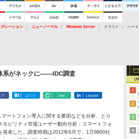
イグレーション
ニューノーマル
Windows Server
クラウド
ハード
トピック
ストレージ（HW）
オープンソース
SaaS
標的型
ント
系がネックに――IDC調査
1
ェア
はてブ
note
LinkedIn
けるスマートフォン導入に関する要因などを分析、とり
スモビリティ市場ユーザー動向分析：スマートフォ
表した。調査時期は2012年6月で、1万9800社