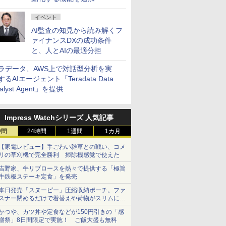
イベント
AI監査の知見から読み解くフ
ァイナンスDXの成功条件
と、人とAIの最適分担
ラデータ、AWS上で対話型分析を実
するAIエージェント「Teradata Data
alyst Agent」を提供
Impress Watchシリーズ 人気記事
時間
24時間
1週間
1カ月
【家電レビュー】手ごわい雑草との戦い、コメ
リの草刈機で完全勝利 掃除機感覚で使えた
吉野家、牛リブロースを熱々で提供する「極旨
牛鉄板ステーキ定食」を発売
本日発売「スヌーピー」圧縮収納ポーチ。ファ
スナー閉めるだけで着替えや荷物がスリムにま
とまる
かつや、カツ丼や定食などが150円引きの「感
謝祭」8日間限定で実施！ ご飯大盛も無料