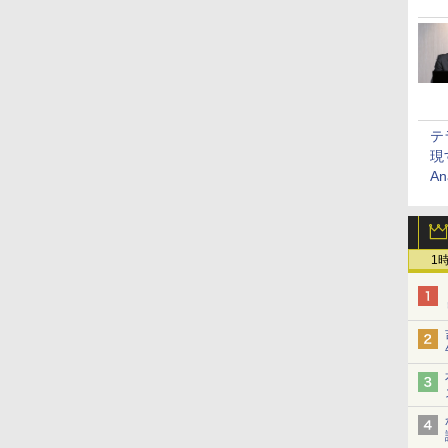
テ
現
An
1