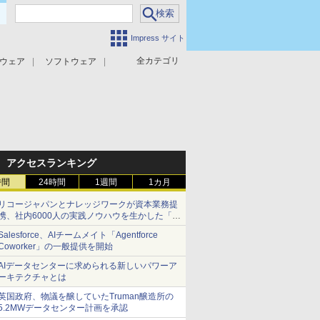
Impress サイト
全カテゴリ
ウェア
ソフトウェア
攻撃対策
マルウェア対策
アクセスランキング
時間
24時間
1週間
1カ月
リコージャパンとナレッジワークが資本業務提
携、社内6000人の実践ノウハウを生かした「AI
商談記録 for RICOH」を展開へ
Salesforce、AIチームメイト「Agentforce
Coworker」の一般提供を開始
AIデータセンターに求められる新しいパワーア
ーキテクチャとは
英国政府、物議を醸していたTruman醸造所の
5.2MWデータセンター計画を承認