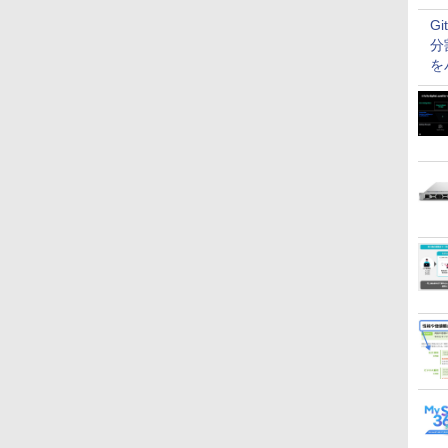
G
分
を