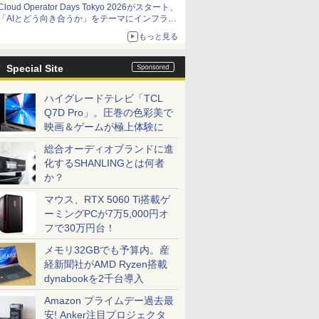
Cloud Operator Days Tokyo 2026がスタート、
「AIとどう向き合うか」をテーマにインフラ運
用の知見を集約
もっと見る
Special Site
ハイグレードテレビ「TCL
Q7D Pro」。圧巻の色彩美で
映画＆ゲームが極上体験に
総合オーディオブランドに進
化するSHANLINGとは何者
か？
マウス、RTX 5060 Ti搭載ゲ
ーミングPCが7万5,000円オ
フで30万円台！
メモリ32GBでも予算内。産
経新聞社がAMD Ryzen搭載
dynabookを2千台導入
Amazon プライムデー過去最
安! Anker注目プロジェクタ