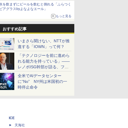
水を飲まずにビールを飲むと倒れる「ふらつく
ビアグラスbyよなよなエール」
もっと見る
おすすめ記事
いまさら聞けない、NTTが推
進する「IOWN」って何？
「テクノロジーを前に進めら
れる能力を持っている」――
レノボISG幹部が語る、フル
スタックと水冷技術の強み
全米でAIデータセンター
に“No” NY州は米国初の一
時停止命令
ICE
天海社