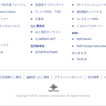
ップ担当者フォーラム
楽器探そう!デジマート
Jディフェンスニュー
ness Library
TシャツPOD T-OD
通訳翻訳ジャーナル
セミナー
立東舎
JレスキューWeb
 X（デジタルクロス）
山と溪谷社
イカロスアカデミー
山と溪谷オンライン
MdN
CLIMBING-NET
MdN Books
ブックス
近代科学社
MdN Design Interactiv
ing
近代科学社Digital
テックリブ
TechLib
広告掲載のご案内
編集部へのご連絡
プライバシーポリシー
会社概要
Copyright ©
2026
Impress Corporation. All rights reserved.