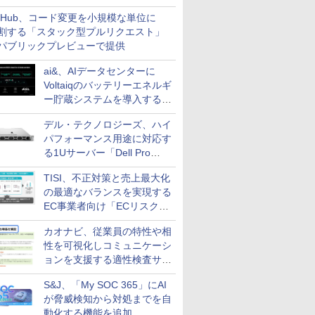
開できる新機能を提供
itHub、コード変更を小規模な単位に
割する「スタック型プルリクエスト」
パブリックプレビューで提供
ai&、AIデータセンターに
Voltaiqのバッテリーエネルギ
ー貯蔵システムを導入する計
画を発表
デル・テクノロジーズ、ハイ
パフォーマンス用途に対応す
る1Uサーバー「Dell Pro
Precision 7 R1ラック」を発
TISI、不正対策と売上最大化
売
の最適なバランスを実現する
EC事業者向け「ECリスク対
策設計・運用支援サービス」
カオナビ、従業員の特性や相
性を可視化しコミュニケーシ
ョンを支援する適性検査サー
ビスを提供
S&J、「My SOC 365」にAI
が脅威検知から対処までを自
動化する機能を追加