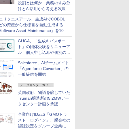
役割とは何か 業務のすみ分
けとAI活用から考える次世代
ファイナンス戦略
ニリタエスアール、生成AIでCOBOL
どの資産から仕様書を自動生成する
oftware Asset Maintenance」を10月
発売
GUGA、「生成AIパスポー
ト」の団体受験をリニューア
ル 個人申し込みや個別の支
払いなどに対応
Salesforce、AIチームメイト
「Agentforce Coworker」の
一般提供を開始
データセンターカフェ
英国政府、物議を醸していた
Truman醸造所の5.2MWデー
タセンター計画を承認
企業向けIDaaS「GMOトラ
スト・ログイン」、親会社の
認証設定をグループ企業に展