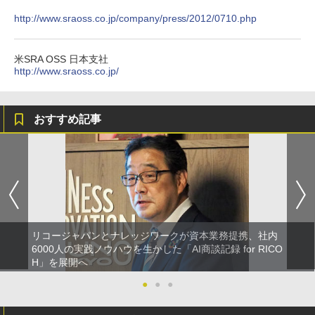
http://www.sraoss.co.jp/company/press/2012/0710.php
米SRA OSS 日本支社
http://www.sraoss.co.jp/
おすすめ記事
リコージャパンとナレッジワークが資本業務提携、社内
6000人の実践ノウハウを生かした「AI商談記録 for RICO
H」を展開へ
●
●
●