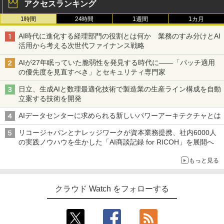
アクセスランキング
1時間
24時間
1週間
1カ月
AI時代に進化する経理部門の役割とは何か 業務のすみ分けとAI
活用から考える次世代ファイナンス戦略
AIが27年眠っていた脆弱性を発見する時代に――「パッチ適用
の優先度を見直すべき」とセキュリティ専門家
日立、生成AIと数理最適化技術で製造業の生産ライン構成を自動
立案する技術を開発
AIデータセンターに求められる新しいパワーアーキテクチャとは
リコージャパンとナレッジワークが資本業務提携、社内6000人
の実践ノウハウを生かした「AI商談記録 for RICOH」を展開へ
もっと見る
クラウド Watch をフォローする