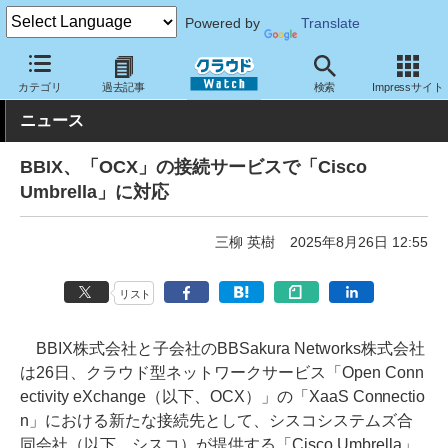
Powered by
Translate
クラウド Watch
ネットワーク
通信インフラ
カテゴリ
過去記事
検索
Impressサイト
ニュース
BBIX、「OCX」の接続サービスで「Cisco
Umbrella」に対応
三柳 英樹
2025年8月26日 12:55
リスト
BBIX株式会社と子会社のBBSakura Networks株式会社
は26日、クラウド型ネットワークサービス「Open Conn
ectivity eXchange（以下、OCX）」の「XaaS Connectio
n」における新たな接続先として、シスコシステムズ合
同会社（以下、シスコ）が提供する「Cisco Umbrella」