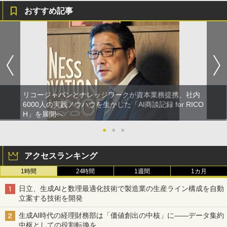
おすすめ記事
リコージャパンとナレッジワークが資本業務提携、社内
6000人の実践ノウハウを生かした「AI商談記録 for RICO
H」を展開へ
●
●
●
アクセスランキング
1時間
24時間
1週間
1カ月
日立、生成AIと数理最適化技術で製造業の生産ライン構成を自動
立案する技術を開発
生成AI時代の経理財務部は「価値創出の中核」に――データ集約
中枢としての役割転換を