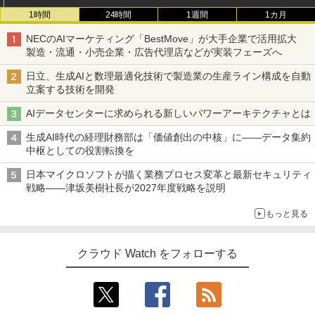
1時間
24時間
1週間
1カ月
NECのAIマーケティング「BestMove」が大手企業で活用拡大
製造・流通・小売企業・広告代理店などが実装フェーズへ
日立、生成AIと数理最適化技術で製造業の生産ライン構成を自動
立案する技術を開発
AIデータセンターに求められる新しいパワーアーキテクチャとは
生成AI時代の経理財務部は「価値創出の中核」に――データ集約
中枢としての役割転換を
日本マイクロソフトが描く業務プロセス変革と最新セキュリティ
戦略――津坂美樹社長が2027年度戦略を説明
もっと見る
クラウド Watch をフォローする