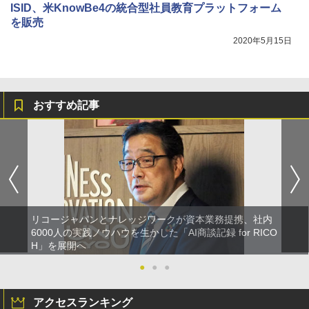
ISID、米KnowBe4の統合型社員教育プラットフォーム
を販売
2020年5月15日
おすすめ記事
リコージャパンとナレッジワークが資本業務提携、社内
6000人の実践ノウハウを生かした「AI商談記録 for RICO
H」を展開へ
●
●
●
アクセスランキング