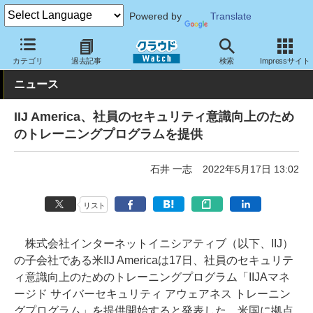
Powered by
Translate
クラウド Watch
セキュリティ
セキュリティサービス
カテゴリ
過去記事
検索
Impressサイト
ニュース
IIJ America、社員のセキュリティ意識向上のため
のトレーニングプログラムを提供
石井 一志
2022年5月17日 13:02
リスト
株式会社インターネットイニシアティブ（以下、IIJ）
の子会社である米IIJ Americaは17日、社員のセキュリテ
ィ意識向上のためのトレーニングプログラム「IIJAマネ
ージド サイバーセキュリティ アウェアネス トレーニン
グプログラム」を提供開始すると発表した。米国に拠点