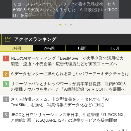
リコージャパンとナレッジワークが資本業務提携、社内
6000人の実践ノウハウを生かした「AI商談記録 for RICO
H」を展開へ
●
●
●
アクセスランキング
1時間
24時間
1週間
1カ月
NECのAIマーケティング「BestMove」が大手企業で活用拡大
製造・流通・小売企業・広告代理店などが実装フェーズへ
AIデータセンターに求められる新しいパワーアーキテクチャとは
リコージャパンとナレッジワークが資本業務提携、社内6000人
の実践ノウハウを生かした「AI商談記録 for RICOH」を展開へ
さくら情報システム、非定型文書をデータ化する「AI
TextSifta」を強化 写真情報のデータ化などに対応
JBCCと日立ソリューションズ東日本、生産管理「R-PiCS NX」
と供給計画「scSQUARE ISP」の連携サービスを提供開始
もっと見る