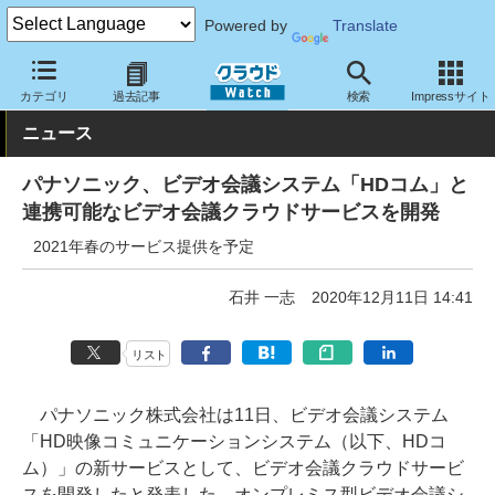
Powered by
Translate
クラウド Watch
ネットワーク
ネットサービス
カテゴリ
過去記事
検索
Impressサイト
ニュース
パナソニック、ビデオ会議システム「HDコム」と
連携可能なビデオ会議クラウドサービスを開発
2021年春のサービス提供を予定
石井 一志
2020年12月11日 14:41
リスト
パナソニック株式会社は11日、ビデオ会議システム
「HD映像コミュニケーションシステム（以下、HDコ
ム）」の新サービスとして、ビデオ会議クラウドサービ
スを開発したと発表した。オンプレミス型ビデオ会議シ