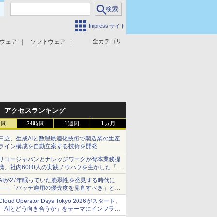
Impress サイト
全カテゴリ
ウェア
ソフトウェア
攻撃対策
マルウェア対策
アクセスランキング
時間
24時間
1週間
1カ月
日立、生成AIと数理最適化技術で製造業の生産
ライン構成を自動立案する技術を開発
リコージャパンとナレッジワークが資本業務提
携、社内6000人の実践ノウハウを生かした「AI
商談記録 for RICOH」を展開へ
AIが27年眠っていた脆弱性を発見する時代に
――「パッチ適用の優先度を見直すべき」とセ
キュリティ専門家
Cloud Operator Days Tokyo 2026がスタート、
「AIとどう向き合うか」をテーマにインフラ運
用の知見を集約