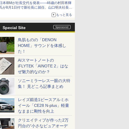
日本IBMが社長交代を発表――46歳の村田将輝
氏が8月1日付で新社長に就任、山口明夫社長は
会長へ
もっと見る
Special Site
鳥肌ものの「DENON
HOME」サウンドを体感し
た！
AIスマートノートの
iFLYTEK「AINOTE 2」はな
ぜ魅力的なのか？
ソニーミラーレス一眼の大特
集！ 見どころ記事まとめ
レイズ鍛造1ピースアルミホ
イール「CE28 N-plus」軽量
なままに剛性を向上
クリエイティブが作った2万
円台の“小さなピュアオーデ