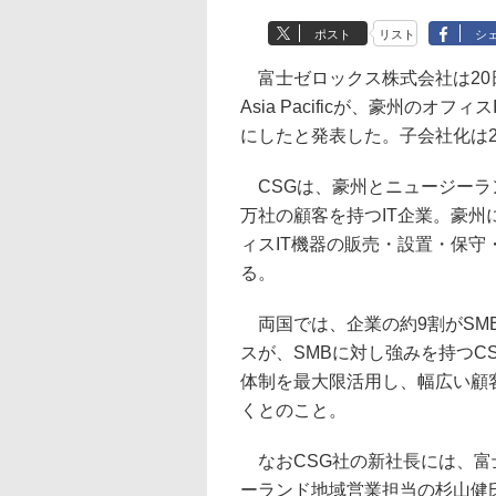
ポスト
リスト
シ
富士ゼロックス株式会社は20日、
Asia Pacificが、豪州のオ
にしたと発表した。子会社化は2
CSGは、豪州とニュージーラ
万社の顧客を持つIT企業。豪州
ィスIT機器の販売・設置・保
る。
両国では、企業の約9割がSM
スが、SMBに対し強みを持つC
体制を最大限活用し、幅広い顧
くとのこと。
なおCSG社の新社長には、富
ーランド地域営業担当の杉山健