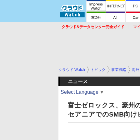
クラウド&データセンター完全ガイド
マ
サービス
セキュリティ
ネットワーク
スイッチ
ルータ
導入事例
イベ
クラウド Watch
トピック
事業戦略
海外
ニュース
Select Language
▼
富士ゼロックス、豪州の
セアニアでのSMB向け