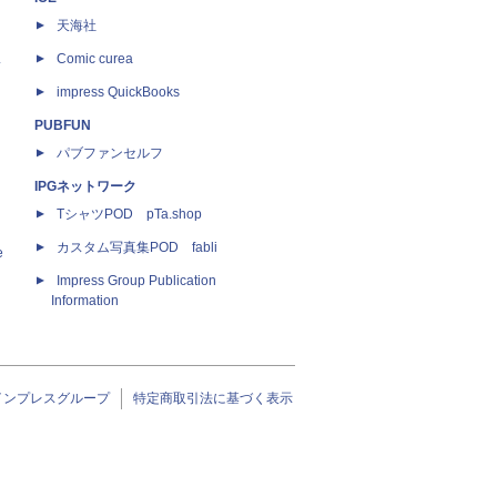
天海社
ス
Comic curea
impress QuickBooks
PUBFUN
パブファンセルフ
IPGネットワーク
TシャツPOD pTa.shop
カスタム写真集POD fabli
e
Impress Group Publication
Information
インプレスグループ
特定商取引法に基づく表示