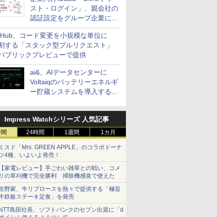
スト・ログイン」、親会社の
認証設定をグループ企業に展
開できる新機能を提供
itHub、コード変更を小規模な単位に
割する「スタック型プルリクエスト」
パブリックプレビューで提供
ai&、AIデータセンターに
Voltaiqのバッテリーエネルギ
ー貯蔵システムを導入する計
画を発表
Impress Watchシリーズ 人気記事
時間
24時間
1週間
1カ月
ミスド「Mrs. GREEN APPLE」のコラボドーナ
ツ4種、いよいよ発売！
【家電レビュー】手ごわい雑草との戦い、コメ
リの草刈機で完全勝利 掃除機感覚で使えた
吉野家、牛リブロースを熱々で提供する「極旨
牛鉄板ステーキ定食」を発売
NTT島田社長、ソフトバンクのセブン出資に「d