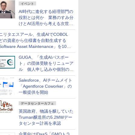
イベント
AI時代に進化する経理部門の
役割とは何か 業務のすみ分
けとAI活用から考える次世代
ファイナンス戦略
ニリタエスアール、生成AIでCOBOL
どの資産から仕様書を自動生成する
oftware Asset Maintenance」を10月
発売
GUGA、「生成AIパスポー
ト」の団体受験をリニューア
ル 個人申し込みや個別の支
払いなどに対応
Salesforce、AIチームメイト
「Agentforce Coworker」の
一般提供を開始
データセンターカフェ
英国政府、物議を醸していた
Truman醸造所の5.2MWデー
タセンター計画を承認
企業向けIDaaS「GMOトラ