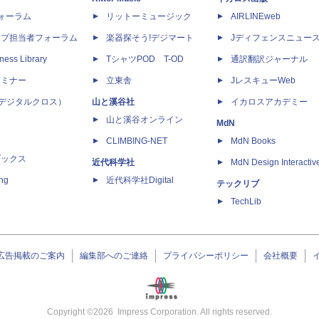
dフォーラム
リットーミュージック
AIRLINEweb
ップ担当者フォーラム
楽器探そう!デジマート
Jディフェンスニュー
ness Library
TシャツPOD T-OD
通訳翻訳ジャーナル
セミナー
立東舎
JレスキューWeb
 X（デジタルクロス）
山と溪谷社
イカロスアカデミー
山と溪谷オンライン
MdN
CLIMBING-NET
MdN Books
ブックス
近代科学社
MdN Design Interactiv
ing
近代科学社Digital
テックリブ
TechLib
広告掲載のご案内
編集部へのご連絡
プライバシーポリシー
会社概要
Copyright ©
2026
Impress Corporation. All rights reserved.