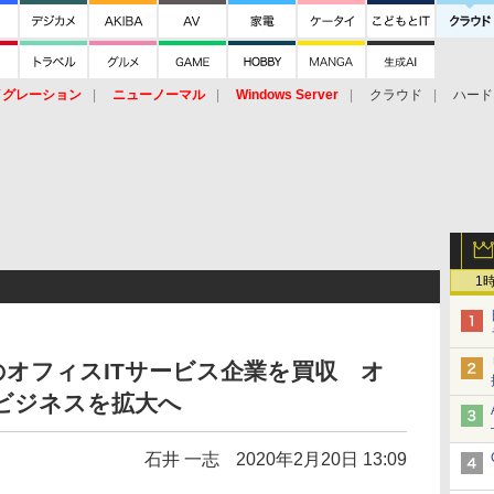
イグレーション
ニューノーマル
Windows Server
クラウド
ハード
トピック
ストレージ（HW）
オープンソース
SaaS
標的型
ント
1
オフィスITサービス企業を買収 オ
ビジネスを拡大へ
石井 一志
2020年2月20日 13:09