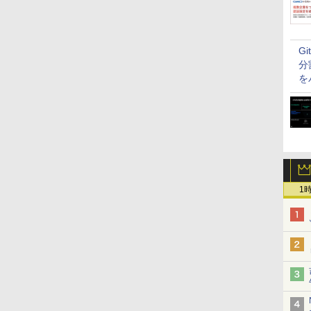
G
分
を
1