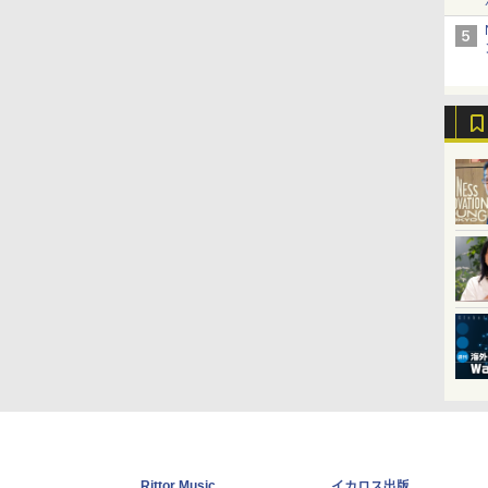
Rittor Music
イカロス出版