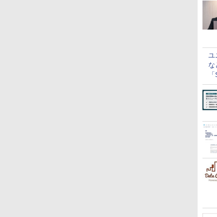
ユ
な
「S
に