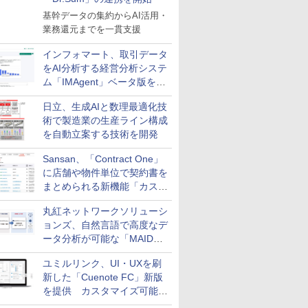
基幹データの集約からAI活用・
業務還元までを一貫支援
インフォマート、取引データ
をAI分析する経営分析システ
ム「IMAgent」ベータ版を提
供
日立、生成AIと数理最適化技
術で製造業の生産ライン構成
を自動立案する技術を開発
Sansan、「Contract One」
に店舗や物件単位で契約書を
まとめられる新機能「カスタ
ム契約ツリー」を追加
丸紅ネットワークソリューシ
ョンズ、自然言語で高度なデ
ータ分析が可能な「MAIDOA
AI ASSIST」を9月より提供
ユミルリンク、UI・UXを刷
新した「Cuenote FC」新版
を提供 カスタマイズ可能な
ダッシュボード画面を搭載