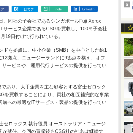
ェア
はてブ
note
LinkedIn
同社の子会社であるシンガポールFuji Xerox
フィスITサービス企業であるCSGを買収し、100％子会社
月19日付けで行われている。
ンドを拠点に、中小企業（SMB）を中心とした約1
に12拠点、ニュージーランドに9拠点を構え、オフ
守・サービスや、運用代行サービスの提供を行ってい
Bであり、大手企業を主な顧客とする富士ゼロック
SGを買収することにより、両社の相互補完的な事業
客層への最適なITサービス・製品の提供を行ってい
士ゼロックス 執行役員 オーストラリア・ニュージ
氏が就任。今回の買収後もCSG社の社名は継続す