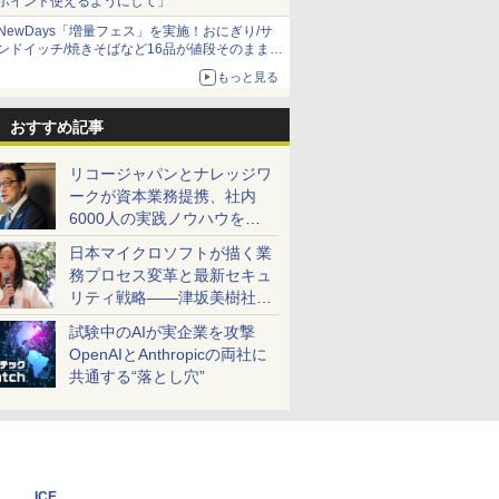
ポイント使えるようにして」
NewDays「増量フェス」を実施！おにぎり/サ
ンドイッチ/焼きそばなど16品が値段そのままで
ボリュームアップ
もっと見る
おすすめ記事
リコージャパンとナレッジワ
ークが資本業務提携、社内
6000人の実践ノウハウを生
かした「AI商談記録 for
日本マイクロソフトが描く業
RICOH」を展開へ
務プロセス変革と最新セキュ
リティ戦略――津坂美樹社長
が2027年度戦略を説明
試験中のAIが実企業を攻撃
OpenAIとAnthropicの両社に
共通する“落とし穴”
ICE