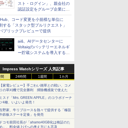
スト・ログイン」、親会社の
認証設定をグループ企業に展
開できる新機能を提供
itHub、コード変更を小規模な単位に
割する「スタック型プルリクエスト」
パブリックプレビューで提供
ai&、AIデータセンターに
Voltaiqのバッテリーエネルギ
ー貯蔵システムを導入する計
画を発表
Impress Watchシリーズ 人気記事
時間
24時間
1週間
1カ月
【家電レビュー】手ごわい雑草との戦い、コメ
リの草刈機で完全勝利 掃除機感覚で使えた
ミスド「Mrs. GREEN APPLE」のコラボドーナ
ツ4種、いよいよ発売！
吉野家、牛リブロースを熱々で提供する「極旨
牛鉄板ステーキ定食」を発売
ドコモ前田社長が「ahamo40GB化は検証のた
め」、料金値上げへの考え方にも言及