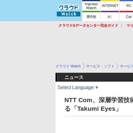
クラウド&データセンター完全ガイド
マ
サービス
セキュリティ
ネットワーク
スイッチ
ルータ
導入事例
イベ
クラウド Watch
サービス・ソフト
サービ
ニュース
Select Language
▼
NTT Com、深層学
る「Takumi Eyes」