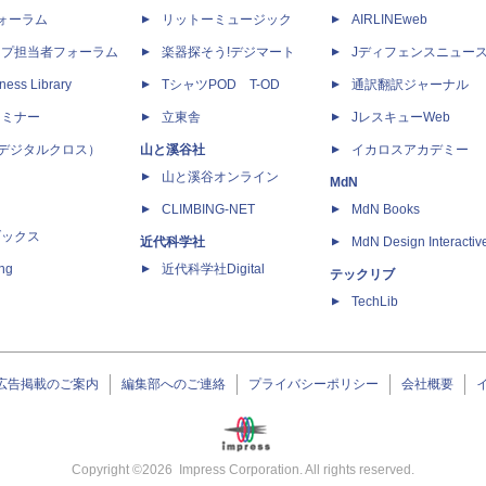
dフォーラム
リットーミュージック
AIRLINEweb
ップ担当者フォーラム
楽器探そう!デジマート
Jディフェンスニュー
ness Library
TシャツPOD T-OD
通訳翻訳ジャーナル
セミナー
立東舎
JレスキューWeb
 X（デジタルクロス）
山と溪谷社
イカロスアカデミー
山と溪谷オンライン
MdN
CLIMBING-NET
MdN Books
ブックス
近代科学社
MdN Design Interactiv
ing
近代科学社Digital
テックリブ
TechLib
広告掲載のご案内
編集部へのご連絡
プライバシーポリシー
会社概要
Copyright ©
2026
Impress Corporation. All rights reserved.