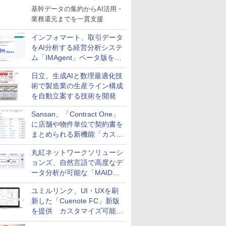
基幹データの集約からAI活用・
業務還元までを一貫支援
インフォマート、取引データ
をAI分析する経営分析システ
ム「IMAgent」ベータ版を提
供
日立、生成AIと数理最適化技
術で製造業の生産ライン構成
を自動立案する技術を開発
Sansan、「Contract One」
に店舗や物件単位で契約書を
まとめられる新機能「カスタ
ム契約ツリー」を追加
丸紅ネットワークソリューシ
ョンズ、自然言語で高度なデ
ータ分析が可能な「MAIDOA
AI ASSIST」を9月より提供
ユミルリンク、UI・UXを刷
新した「Cuenote FC」新版
を提供 カスタマイズ可能な
ダッシュボード画面を搭載