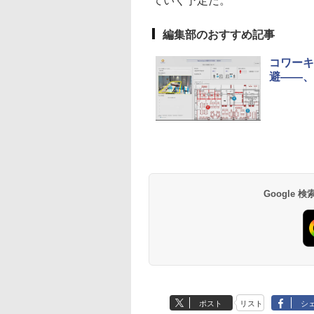
ていく予定だ。
編集部のおすすめ記事
コワーキ
避――、
Google
ポスト
リスト
シ