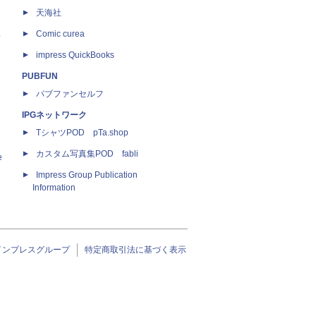
天海社
ス
Comic curea
impress QuickBooks
PUBFUN
パブファンセルフ
IPGネットワーク
TシャツPOD pTa.shop
カスタム写真集POD fabli
e
Impress Group Publication
Information
インプレスグループ
特定商取引法に基づく表示