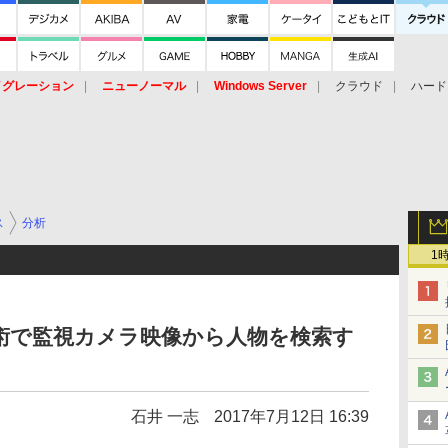
イグレーション
ニューノーマル
Windows Server
クラウド
ハード
トピック
ストレージ（HW）
オープンソース
SaaS
標的型
ント
ス
分析
1
習技術で監視カメラ映像から人物を検索す
石井 一志
2017年7月12日 16:39