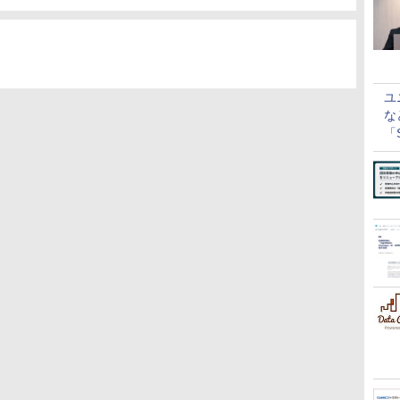
ユ
な
「S
に