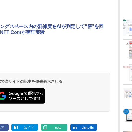
ングスペース内の混雑度をAIが判定して“密”を回
NTT Comが実証実験
 検索で当サイトの記事を優先表示させる
ェア
はてブ
note
LinkedIn