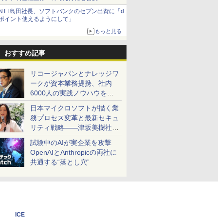
NTT島田社長、ソフトバンクのセブン出資に「d
ポイント使えるようにして」
もっと見る
おすすめ記事
リコージャパンとナレッジワ
ークが資本業務提携、社内
6000人の実践ノウハウを生
かした「AI商談記録 for
日本マイクロソフトが描く業
RICOH」を展開へ
務プロセス変革と最新セキュ
リティ戦略――津坂美樹社長
が2027年度戦略を説明
試験中のAIが実企業を攻撃
OpenAIとAnthropicの両社に
共通する“落とし穴”
ICE