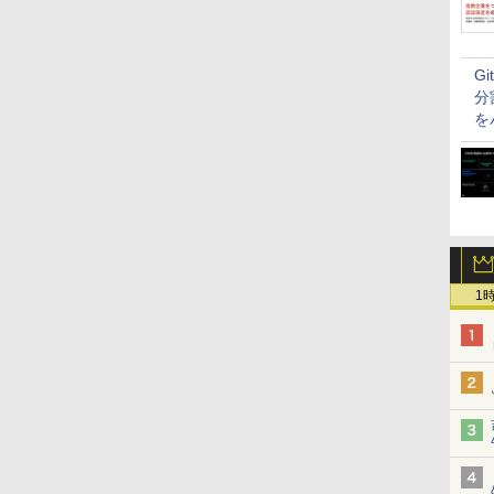
G
分
を
1