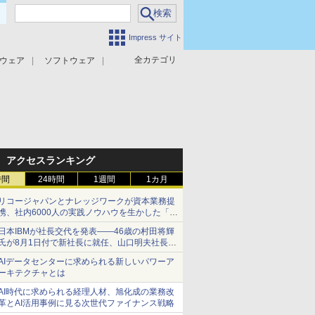
Impress サイト
全カテゴリ
ウェア
ソフトウェア
攻撃対策
マルウェア対策
アクセスランキング
時間
24時間
1週間
1カ月
リコージャパンとナレッジワークが資本業務提
携、社内6000人の実践ノウハウを生かした「AI
商談記録 for RICOH」を展開へ
日本IBMが社長交代を発表――46歳の村田将輝
氏が8月1日付で新社長に就任、山口明夫社長は
会長へ
AIデータセンターに求められる新しいパワーア
ーキテクチャとは
AI時代に求められる経理人材、旭化成の業務改
革とAI活用事例に見る次世代ファイナンス戦略