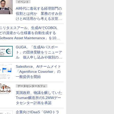
イベント
AI時代に進化する経理部門の
役割とは何か 業務のすみ分
けとAI活用から考える次世代
ファイナンス戦略
ニリタエスアール、生成AIでCOBOL
どの資産から仕様書を自動生成する
oftware Asset Maintenance」を10月
発売
GUGA、「生成AIパスポー
ト」の団体受験をリニューア
ル 個人申し込みや個別の支
払いなどに対応
Salesforce、AIチームメイト
「Agentforce Coworker」の
一般提供を開始
データセンターカフェ
英国政府、物議を醸していた
Truman醸造所の5.2MWデー
タセンター計画を承認
企業向けIDaaS「GMOトラ