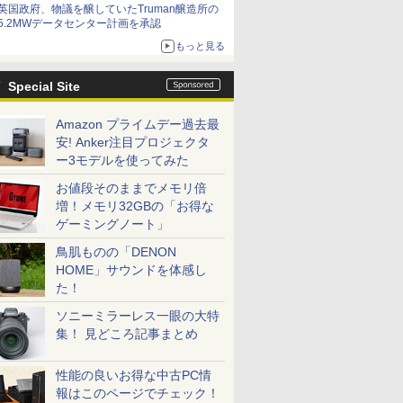
英国政府、物議を醸していたTruman醸造所の
5.2MWデータセンター計画を承認
もっと見る
Special Site
Amazon プライムデー過去最
安! Anker注目プロジェクタ
ー3モデルを使ってみた
お値段そのままでメモリ倍
増！メモリ32GBの「お得な
ゲーミングノート」
鳥肌ものの「DENON
HOME」サウンドを体感し
た！
ソニーミラーレス一眼の大特
集！ 見どころ記事まとめ
性能の良いお得な中古PC情
報はこのページでチェック！