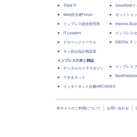
Think IT
SmartGri
Web担当者Forum
ネットショ
インプレス総合研究所
Impress Busi
IT Leaders
インプレス
ドローンジャーナル
DIGITAL
ネッ担お悩み相談室
インプレスの本と雑誌
インプレス
デジタルカメラマガジン
NextPublish
できるネット
インターネット白書ARCHIVES
本サイトのご利用について
お問い合わせ