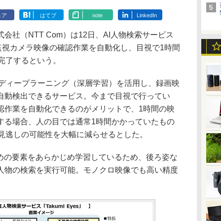
ェア
はてブ
note
LinkedIn
社（NTT Com）は12日、AI人物検索サービス
した。監視カメラ映像の確認作業を自動化し、目視で1時間
完了するという。
術の1つディープラーニング（深層学習）を活用し、録画映
自動検出できるサービス。今まで目視で行ってい
認作業を自動化できるのがメリットで、1時間の映
する場合、人の目では通常1時間かかっていたもの
、見逃しの可能性を大幅に減らせるとした。
めの要素をあらかじめ学習しているため、後ろ姿な
人物の検索を実行可能。モノクロ映像でも高い精度
。