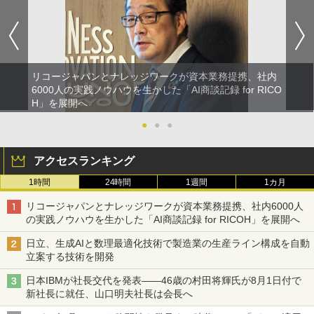
リコージャパンとナレッジワークが資本業務提携、社内
6000人の実践ノウハウを生かした「AI商談記録 for RICO
H」を展開へ
●
●
●
アクセスランキング
1時間
24時間
1週間
1カ月
リコージャパンとナレッジワークが資本業務提携、社内6000人
の実践ノウハウを生かした「AI商談記録 for RICOH」を展開へ
日立、生成AIと数理最適化技術で製造業の生産ライン構成を自動
立案する技術を開発
日本IBMが社長交代を発表――46歳の村田将輝氏が8月1日付で
新社長に就任、山口明夫社長は会長へ