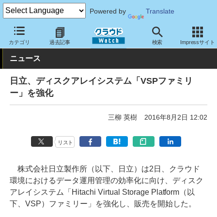
Powered by
Translate
クラウド Watch
ハード・インフラ
ハードウェア
ストレージ
カテゴリ
過去記事
検索
Impressサイト
ニュース
日立、ディスクアレイシステム「VSPファミリ
ー」を強化
三柳 英樹
2016年8月2日 12:02
リスト
株式会社日立製作所（以下、日立）は2日、クラウド
環境におけるデータ運用管理の効率化に向け、ディスク
アレイシステム「Hitachi Virtual Storage Platform（以
下、VSP）ファミリー」を強化し、販売を開始した。