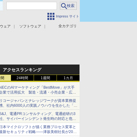
Impress サイト
全カテゴリ
ウェア
ソフトウェア
攻撃対策
マルウェア対策
アクセスランキング
時間
24時間
1週間
1カ月
NECのAIマーケティング「BestMove」が大手
企業で活用拡大 製造・流通・小売企業・広告
代理店などが実装フェーズへ
リコージャパンとナレッジワークが資本業務提
携、社内6000人の実践ノウハウを生かした「AI
商談記録 for RICOH」を展開へ
S&J、電通PRコンサルティング、電通総研の3
社、サイバーインシデント発生時の対応と危機
管理広報を一体的に訓練するプログラムを提供
日本マイクロソフトが描く業務プロセス変革と
最新セキュリティ戦略――津坂美樹社長が2027
年度戦略を説明