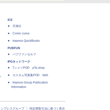
ICE
天海社
ス
Comic curea
impress QuickBooks
PUBFUN
パブファンセルフ
IPGネットワーク
TシャツPOD pTa.shop
カスタム写真集POD fabli
e
Impress Group Publication
Information
インプレスグループ
特定商取引法に基づく表示