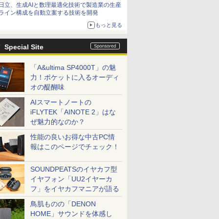
日立、生成AIと数理最適化技術で製造業の生産
ライン構成を自動立案する技術を開発
もっと見る
Special Site
「A&ultima SP4000T」の魅
力！ポケットに入るオーディ
オの醍醐味
AIスマートノートの
iFLYTEK「AINOTE 2」はな
ぜ魅力的なのか？
性能の良いお得な中古PC情
報はこのページでチェック！
SOUNDPEATSのイヤカフ型
イヤフォン「UU2イヤーカ
フ」をイヤカフマニアが語る
鳥肌ものの「DENON
HOME」サウンドを体感し