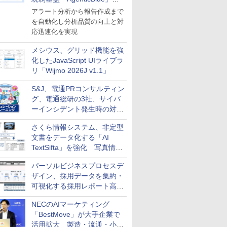
導入
アラート分析から報告作成まで
を自動化し分析品質の向上と対
応迅速化を実現
メシウス、グリッド機能を強
化したJavaScript UIライブラ
リ「Wijmo 2026J v1.1」
S&J、電通PRコンサルティン
グ、電通総研の3社、サイバ
ーインシデント発生時の対応
と危機管理広報を一体的に訓
さくら情報システム、非定型
練するプログラムを提供
文書をデータ化する「AI
TextSifta」を強化 写真情報
のデータ化などに対応
パーソルビジネスプロセスデ
ザイン、採用データを集約・
可視化する採用レポート高速
化サービスを提供
NECのAIマーケティング
「BestMove」が大手企業で
活用拡大 製造・流通・小売