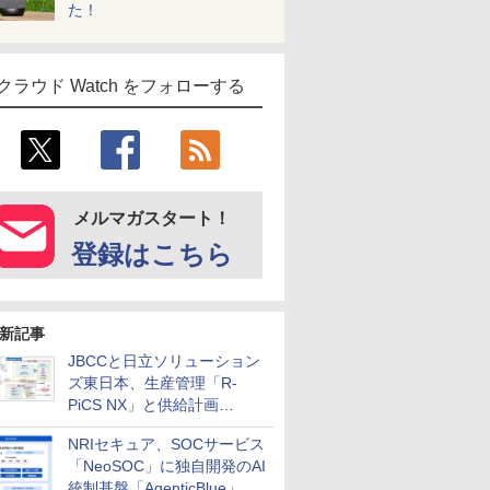
た！
クラウド Watch をフォローする
メルマガスタート！
登録はこちら
新記事
JBCCと日立ソリューション
ズ東日本、生産管理「R-
PiCS NX」と供給計画
「scSQUARE ISP」の連携サ
NRIセキュア、SOCサービス
ービスを提供開始
「NeoSOC」に独自開発のAI
統制基盤「AgenticBlue」を