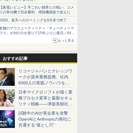
【家電レビュー】手ごわい雑草との戦い、コメ
リの草刈機で完全勝利 掃除機感覚で使えた
KDDI、楽天へのローミングを9月末で終了
老舗のマウスユーティリティ「チューチューマ
ウス」がAIの力を借りて15年ぶりに復活／64bit
化、Windows 10/11、「Chrome」も走り回
もっと見る
る。復活記念で2026年末まで500円
おすすめ記事
リコージャパンとナレッジワ
ークが資本業務提携、社内
6000人の実践ノウハウを生
かした「AI商談記録 for
日本マイクロソフトが描く業
RICOH」を展開へ
務プロセス変革と最新セキュ
リティ戦略――津坂美樹社長
が2027年度戦略を説明
試験中のAIが実企業を攻撃
OpenAIとAnthropicの両社に
共通する“落とし穴”