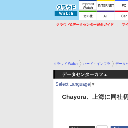
クラウド&データセンター完全ガイド
マ
サービス
セキュリティ
ネットワーク
スイッチ
ルータ
導入事例
イベ
クラウド Watch
ハード・インフラ
データ
データセンターカフェ
Select Language
▼
Chayora、上海に同