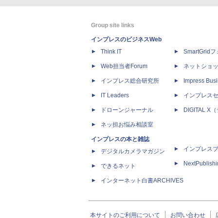
Group site links
インプレスのビジネスWeb
Think IT
SmartGri
Web担当者Forum
ネットショ
インプレス総合研究所
Impress Busi
IT Leaders
インプレス
ドローンジャーナル
DIGITAL
ネッ担お悩み相談室
インプレスの本と雑誌
インプレス
デジタルカメラマガジン
NextPublish
できるネット
インターネット白書ARCHIVES
本サイトのご利用について
お問い合わせ