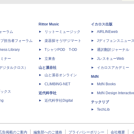
Rittor Music
イカロス出版
dフォーラム
リットーミュージック
AIRLINEweb
ップ担当者フォーラム
楽器探そう!デジマート
Jディフェンスニュー
ness Library
TシャツPOD T-OD
通訳翻訳ジャーナル
セミナー
立東舎
JレスキューWeb
 X（デジタルクロス）
山と溪谷社
イカロスアカデミー
山と溪谷オンライン
MdN
CLIMBING-NET
MdN Books
ブックス
近代科学社
MdN Design Interactiv
ing
近代科学社Digital
テックリブ
TechLib
広告掲載のご案内
編集部へのご連絡
プライバシーポリシー
会社概要