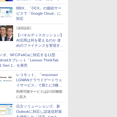
企業・広告代理店などが実装
BBIX、「OCX」の接続サー
フェーズへ
ビスで「Google Cloud」に
対応
イベント
【パネルディスカッション】
AI活用は何を変えるのか 攻
めのファイナンスを実現する
業務設計とマインドセット変
ノボ、NFC/FeliCaに対応する11型
革
droidタブレット「Lenovo ThinkTab
11 Gen 1」を発売
レコモット、「moconavi
LGWANクラウドゲートウェ
イサービス」で新たに5種類
のサービスと連携開始
利用可能サービスは計102種類
に拡大
日立ソリューションズ、新
Outlookに対応し誤送信対策
を強化した「活文 メール誤