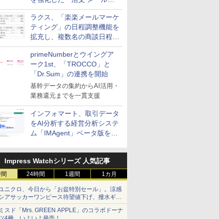
送信防止アドインサービス」
ラクス、「楽楽メールマーケ
を提供
ティング」の日程調整機能を
拡充し、複数名の商談日程調
整を効率化
primeNumberとウイングア
ーク1st、「TROCCO」と
「Dr.Sum」の連携を開始
基幹データの集約からAI活用・
業務還元までを一貫支援
インフォマート、取引データ
をAI分析する経営分析システ
ム「IMAgent」ベータ版を提
供
Impress Watchシリーズ 人気記事
時間
24時間
1週間
1カ月
ユニクロ、今日から「お盆特別セール」。涼感
シアサッカーワンピース待望値下げ、撥水ギア
ショーツは1990円に
ミスド「Mrs. GREEN APPLE」のコラボドーナ
ツ4種、いよいよ発売！