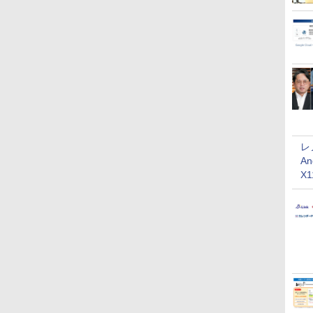
レ
An
X